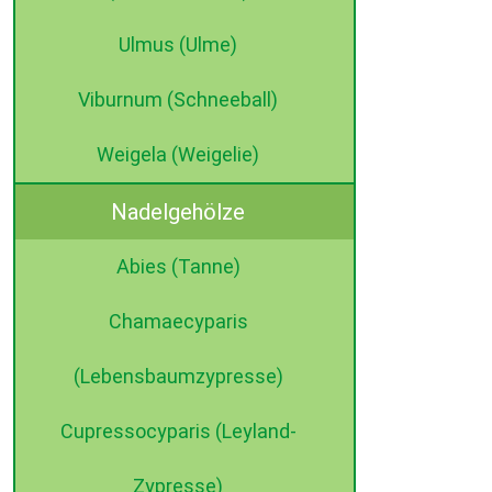
Ulmus (Ulme)
Viburnum (Schneeball)
Weigela (Weigelie)
Nadelgehölze
Abies (Tanne)
Chamaecyparis
(Lebensbaumzypresse)
Cupressocyparis (Leyland-
Zypresse)