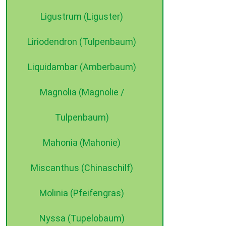
Ligustrum (Liguster)
Liriodendron (Tulpenbaum)
Liquidambar (Amberbaum)
Magnolia (Magnolie /
Tulpenbaum)
Mahonia (Mahonie)
Miscanthus (Chinaschilf)
Molinia (Pfeifengras)
Nyssa (Tupelobaum)