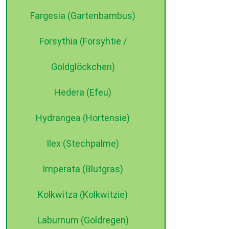
Fargesia (Gartenbambus)
Forsythia (Forsyhtie /
Goldglöckchen)
Hedera (Efeu)
Hydrangea (Hortensie)
Ilex (Stechpalme)
Imperata (Blutgras)
Kolkwitza (Kolkwitzie)
Laburnum (Goldregen)