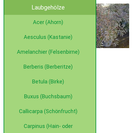
Laubgehölze
Sambucus nigra ‚Black Lace’
Verfügbare Größen:
Acer (Ahorn)
60- 80 cm, C 5
100- 125 cm, C 15
Aesculus (Kastanie)
Amelanchier (Felsenbirne)
©2015 dehne internet
Berberis (Berberitze)
Betula (Birke)
Buxus (Buchsbaum)
Callicarpa (Schönfrucht)
Carpinus (Hain- oder