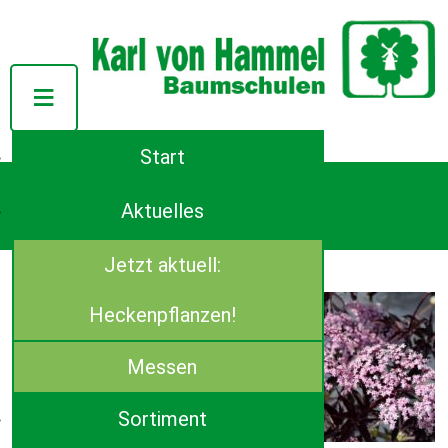
Start
Tel.: ++49 (0)4944-91140
Azaleenstraße 107
Aktuelles
D-26639 Wiesmoor
E-Mail:
info(at)von-hammel.de
Jetzt aktuell:
Sambucus (Holunder)
Sambucus nigra ‚Black Beauty’®
Heckenpflanzen!
Verfügbare Größen:
80- 100 cm, C 5
Messen
100- 150 cm, C 15
Sortiment