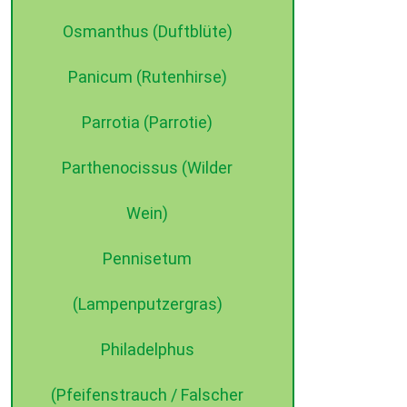
Osmanthus (Duftblüte)
Panicum (Rutenhirse)
Parrotia (Parrotie)
Parthenocissus (Wilder
Wein)
Pennisetum
(Lampenputzergras)
Philadelphus
(Pfeifenstrauch / Falscher