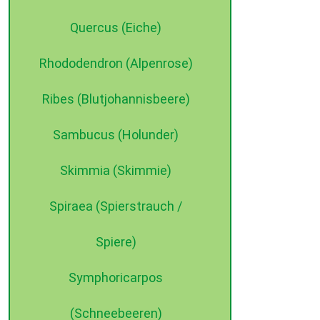
Quercus (Eiche)
Rhododendron (Alpenrose)
Ribes (Blutjohannisbeere)
Sambucus (Holunder)
Skimmia (Skimmie)
Spiraea (Spierstrauch /
Spiere)
Symphoricarpos
(Schneebeeren)