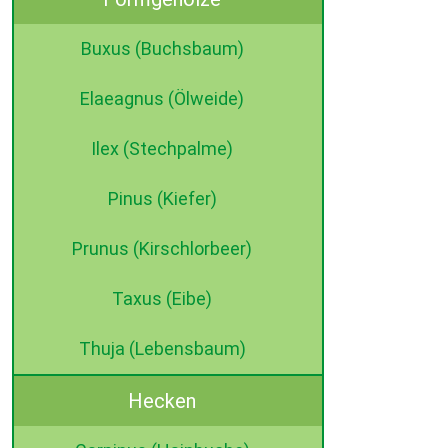
Buxus (Buchsbaum)
Elaeagnus (Ölweide)
Ilex (Stechpalme)
Pinus (Kiefer)
Prunus (Kirschlorbeer)
Taxus (Eibe)
Thuja (Lebensbaum)
Hecken