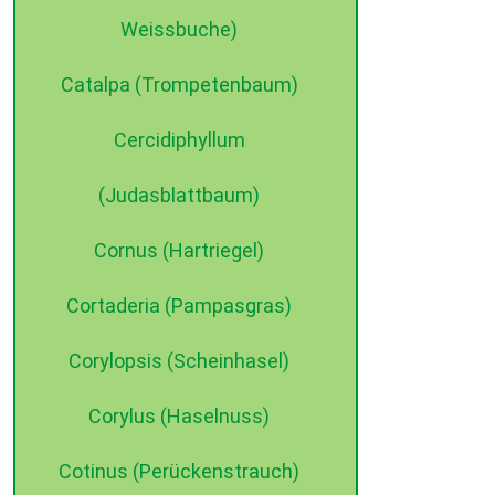
Weissbuche)
Catalpa (Trompetenbaum)
Cercidiphyllum
(Judasblattbaum)
Cornus (Hartriegel)
Cortaderia (Pampasgras)
Corylopsis (Scheinhasel)
Corylus (Haselnuss)
Cotinus (Perückenstrauch)