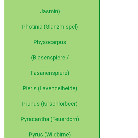
Jasmin)
Photinia (Glanzmispel)
Physocarpus
(Blasenspiere /
Fasanenspiere)
Pieris (Lavendelheide)
Prunus (Kirschlorbeer)
Pyracantha (Feuerdorn)
Pyrus (Wildbirne)