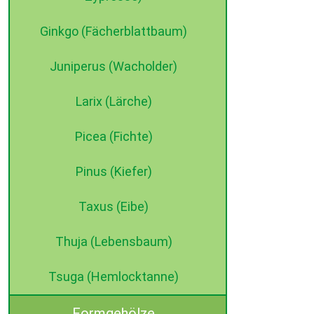
Ginkgo (Fächerblattbaum)
Juniperus (Wacholder)
Larix (Lärche)
Picea (Fichte)
Pinus (Kiefer)
Taxus (Eibe)
Thuja (Lebensbaum)
Tsuga (Hemlocktanne)
Formgehölze