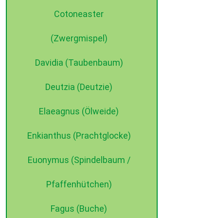
Cotoneaster
(Zwergmispel)
Davidia (Taubenbaum)
Deutzia (Deutzie)
Elaeagnus (Ölweide)
Enkianthus (Prachtglocke)
Euonymus (Spindelbaum /
Pfaffenhütchen)
Fagus (Buche)