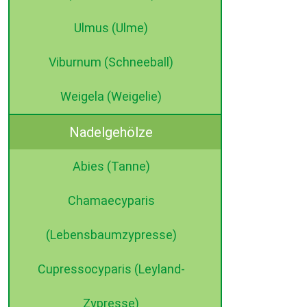
Ulmus (Ulme)
Viburnum (Schneeball)
Weigela (Weigelie)
Nadelgehölze
Abies (Tanne)
Chamaecyparis
(Lebensbaumzypresse)
Cupressocyparis (Leyland-
Zypresse)