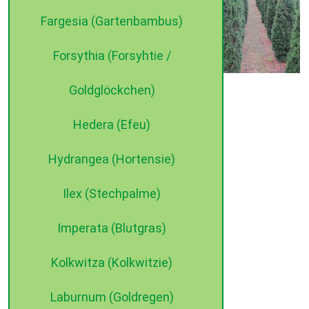
300- 350 cm, Sol mDb
Fargesia (Gartenbambus)
350- 400 cm, Sol mDb
Forsythia (Forsyhtie /
Goldglöckchen)
©2015 dehne internet
Hedera (Efeu)
Hydrangea (Hortensie)
Ilex (Stechpalme)
Imperata (Blutgras)
Kolkwitza (Kolkwitzie)
Laburnum (Goldregen)