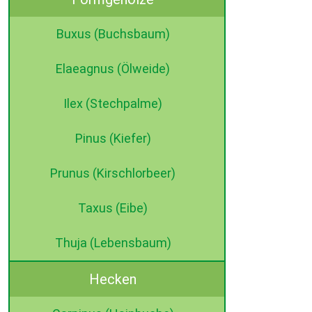
Buxus (Buchsbaum)
Elaeagnus (Ölweide)
Ilex (Stechpalme)
Pinus (Kiefer)
Prunus (Kirschlorbeer)
Taxus (Eibe)
Thuja (Lebensbaum)
Hecken