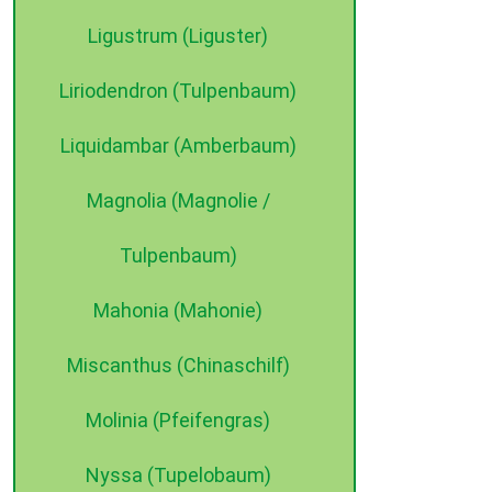
Ligustrum (Liguster)
Liriodendron (Tulpenbaum)
Liquidambar (Amberbaum)
Magnolia (Magnolie /
Tulpenbaum)
Mahonia (Mahonie)
Miscanthus (Chinaschilf)
Molinia (Pfeifengras)
Nyssa (Tupelobaum)