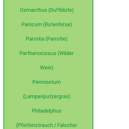
Osmanthus (Duftblüte)
Panicum (Rutenhirse)
Parrotia (Parrotie)
Parthenocissus (Wilder
Wein)
Pennisetum
(Lampenputzergras)
Philadelphus
(Pfeifenstrauch / Falscher