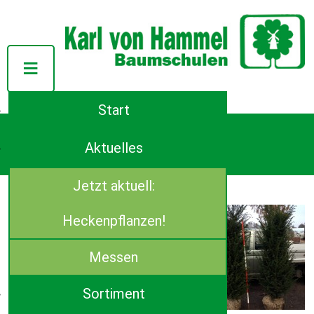
Start
Tel.: ++49 (0)4944-91140
Azaleenstraße 107
Aktuelles
D-26639 Wiesmoor
E-Mail:
info(at)von-hammel.de
Jetzt aktuell:
Taxus (Eibe)
Taxus baccata
Heckenpflanzen!
Verfügbare Größen:
80- 100 cm, mB
Messen
120- 140 cm, mB
Sortiment
150- 175 cm, Sol mDb
60- 70 cm breit x 175- 200 cm hoch,