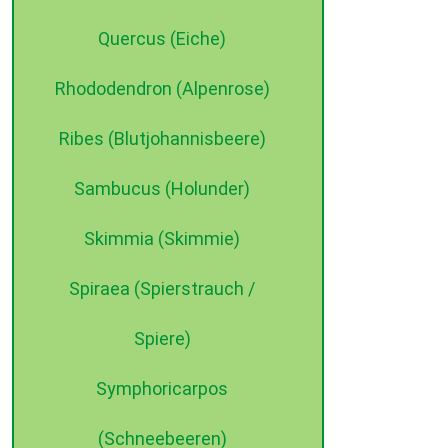
Quercus (Eiche)
Rhododendron (Alpenrose)
Ribes (Blutjohannisbeere)
Sambucus (Holunder)
Skimmia (Skimmie)
Spiraea (Spierstrauch /
Spiere)
Symphoricarpos
(Schneebeeren)