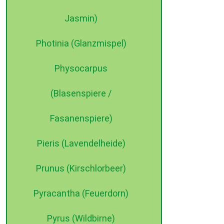
Jasmin)
Photinia (Glanzmispel)
Physocarpus
(Blasenspiere /
Fasanenspiere)
Pieris (Lavendelheide)
Prunus (Kirschlorbeer)
Pyracantha (Feuerdorn)
Pyrus (Wildbirne)