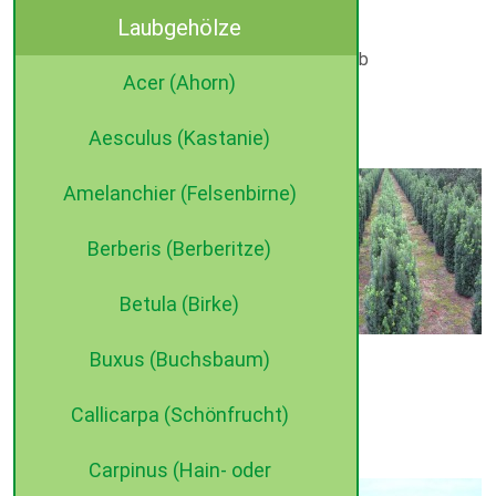
Laubgehölze
Sol mDb
60- 80 cm breit x 200- 225 cm hoch, Sol mDb
Acer (Ahorn)
Taxus baccata ‚Sonata’ – Neuheit
Aesculus (Kastanie)
Verfügbare Größen:
100- 120 cm, Sol mB
Amelanchier (Felsenbirne)
120- 140 cm, Sol mDb
140- 160 cm, Sol mDb
Berberis (Berberitze)
160- 180 cm, Sol mDb
Betula (Birke)
180- 200 cm, Sol mDb
250- 275 cm, Sol mDb
Buxus (Buchsbaum)
275- 300 cm, Sol mDb
- besser als Taxus baccata ‚Fastigiata’! –
Callicarpa (Schönfrucht)
Taxus media ‚Hicksii’
Carpinus (Hain- oder
Verfügbare Größen: