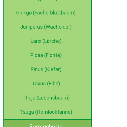
Ginkgo (Fächerblattbaum)
Juniperus (Wacholder)
Larix (Lärche)
Picea (Fichte)
Pinus (Kiefer)
Taxus (Eibe)
Thuja (Lebensbaum)
Tsuga (Hemlocktanne)
Formgehölze