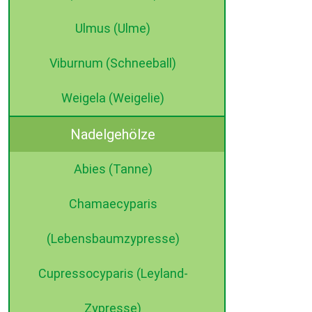
Ulmus (Ulme)
Viburnum (Schneeball)
Weigela (Weigelie)
Nadelgehölze
Abies (Tanne)
Chamaecyparis
(Lebensbaumzypresse)
Cupressocyparis (Leyland-
Zypresse)