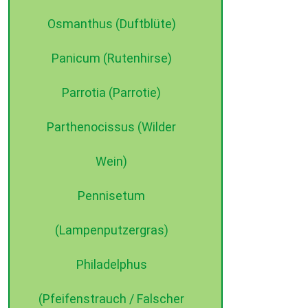
Osmanthus (Duftblüte)
Panicum (Rutenhirse)
Parrotia (Parrotie)
Parthenocissus (Wilder
Wein)
Pennisetum
(Lampenputzergras)
Philadelphus
(Pfeifenstrauch / Falscher