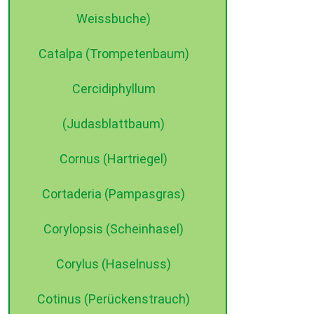
Nadelgehölze
Weissbuche)
Catalpa (Trompetenbaum)
Cercidiphyllum
(Judasblattbaum)
Cornus (Hartriegel)
Formgehölze
Cortaderia (Pampasgras)
Corylopsis (Scheinhasel)
Corylus (Haselnuss)
Cotinus (Perückenstrauch)
Hecken