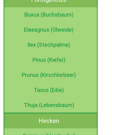
Buxus (Buchsbaum)
Elaeagnus (Ölweide)
Ilex (Stechpalme)
Pinus (Kiefer)
Prunus (Kirschlorbeer)
Taxus (Eibe)
Thuja (Lebensbaum)
Hecken