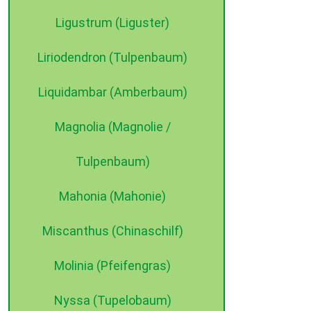
Ligustrum (Liguster)
Liriodendron (Tulpenbaum)
Liquidambar (Amberbaum)
Magnolia (Magnolie /
Tulpenbaum)
Mahonia (Mahonie)
Miscanthus (Chinaschilf)
Molinia (Pfeifengras)
Nyssa (Tupelobaum)