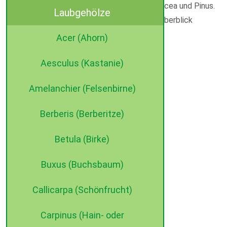
eine große Auswahl an Ilex, Prunus, Taxus, Picea und Pinus.
Laubgehölze
Unser Sortiment und unsere Leistungen im Überblick
Acer (Ahorn)
Aesculus (Kastanie)
Amelanchier (Felsenbirne)
Berberis (Berberitze)
Laubgehölze
Betula (Birke)
Buxus (Buchsbaum)
Callicarpa (Schönfrucht)
Carpinus (Hain- oder