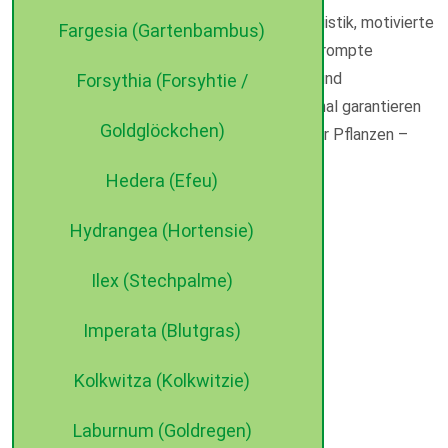
stehen für uns im Vordergrund. Moderne Logistik, motivierte
Fargesia (Gartenbambus)
und qualifizierte Mitarbeiter sorgen für die prompte
Ausführung Ihrer Aufträge. Hausspediteure und
Forsythia (Forsyhtie /
firmeneigene LKW mit zuverlässigem Personal garantieren
Goldglöckchen)
pünktliche und einwandfreie Anlieferung Ihrer Pflanzen –
just in time.
Hedera (Efeu)
Sprechen Sie mit uns!
©2015 dehne internet
Hydrangea (Hortensie)
Ilex (Stechpalme)
Imperata (Blutgras)
Kolkwitza (Kolkwitzie)
Laburnum (Goldregen)