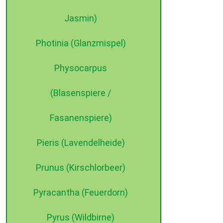
Jasmin)
Photinia (Glanzmispel)
Physocarpus
(Blasenspiere /
Fasanenspiere)
Pieris (Lavendelheide)
Prunus (Kirschlorbeer)
Pyracantha (Feuerdorn)
Pyrus (Wildbirne)