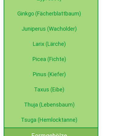
Ginkgo (Fächerblattbaum)
Juniperus (Wacholder)
Larix (Lärche)
Picea (Fichte)
Pinus (Kiefer)
Taxus (Eibe)
Thuja (Lebensbaum)
Tsuga (Hemlocktanne)
Formgehölze