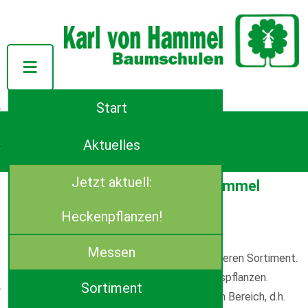
Start
Tel.: ++49 (0)4944-91140
Azaleenstraße 107
Aktuelles
D-26639 Wiesmoor
E-Mail:
info(at)von-hammel.de
Jetzt aktuell:
Herzlich Willkommen bei von Hammel
Baumschulen!
Heckenpflanzen!
(Mindestbestellmenge ab 250,00 €)
Messen
Ihr leistungsstarker Partner mit dem besonderen Sortiment.
Wir produzieren seit über 40 Jahren Qualitätspflanzen.
Sortiment
Unsere Schwerpunkte liegen im immergrünen Bereich, d.h.