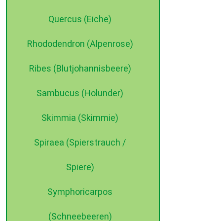
Quercus (Eiche)
Rhododendron (Alpenrose)
Ribes (Blutjohannisbeere)
Sambucus (Holunder)
Skimmia (Skimmie)
Spiraea (Spierstrauch /
Spiere)
Symphoricarpos
(Schneebeeren)