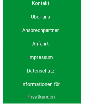
Kontakt
Über uns
Ansprechpartner
Anfahrt
Impressum
Datenschutz
Informationen für
Privatkunden