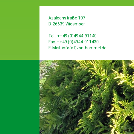
Azaleenstraße 107
D-26639 Wiesmoor
Tel.: ++49 (0)4944-91140
Fax: ++49 (0)4944-911430
E-Mail:
info(at)von-hammel.de