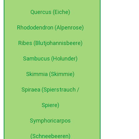
Quercus (Eiche)
Rhododendron (Alpenrose)
Ribes (Blutjohannisbeere)
Sambucus (Holunder)
Skimmia (Skimmie)
Spiraea (Spierstrauch /
Spiere)
Symphoricarpos
(Schneebeeren)