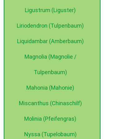
Ligustrum (Liguster)
Liriodendron (Tulpenbaum)
Liquidambar (Amberbaum)
Magnolia (Magnolie /
Tulpenbaum)
Mahonia (Mahonie)
Miscanthus (Chinaschilf)
Molinia (Pfeifengras)
Nyssa (Tupelobaum)