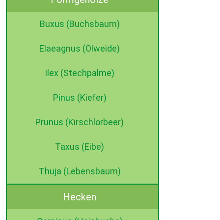
Buxus (Buchsbaum)
Elaeagnus (Ölweide)
Ilex (Stechpalme)
Pinus (Kiefer)
Prunus (Kirschlorbeer)
Taxus (Eibe)
Thuja (Lebensbaum)
Hecken