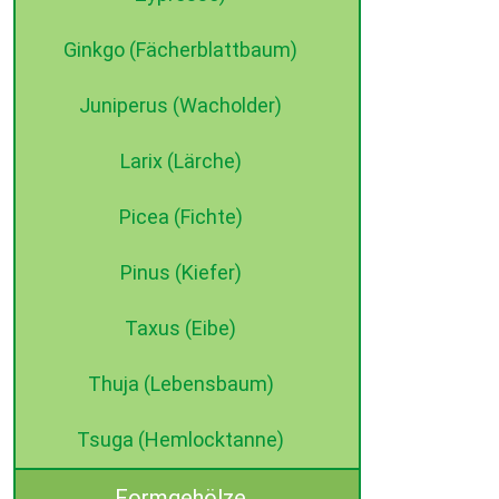
Ginkgo (Fächerblattbaum)
Juniperus (Wacholder)
Larix (Lärche)
Picea (Fichte)
Pinus (Kiefer)
Taxus (Eibe)
Thuja (Lebensbaum)
Tsuga (Hemlocktanne)
Formgehölze