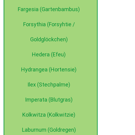
Fargesia (Gartenbambus)
Forsythia (Forsyhtie /
Goldglöckchen)
Hedera (Efeu)
Hydrangea (Hortensie)
Ilex (Stechpalme)
Imperata (Blutgras)
Kolkwitza (Kolkwitzie)
Laburnum (Goldregen)