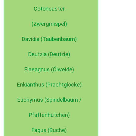
Cotoneaster
©2015 dehne internet
(Zwergmispel)
Davidia (Taubenbaum)
Deutzia (Deutzie)
Elaeagnus (Ölweide)
Enkianthus (Prachtglocke)
Euonymus (Spindelbaum /
Pfaffenhütchen)
Fagus (Buche)