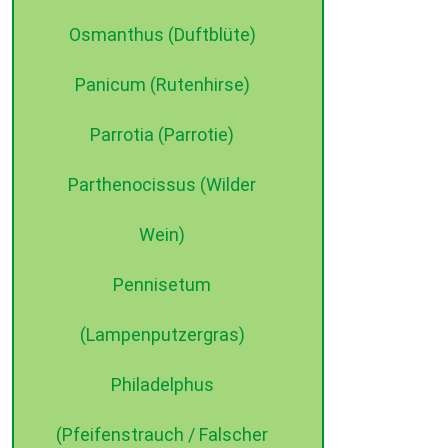
Osmanthus (Duftblüte)
Panicum (Rutenhirse)
Parrotia (Parrotie)
Parthenocissus (Wilder
Wein)
Pennisetum
(Lampenputzergras)
Philadelphus
(Pfeifenstrauch / Falscher