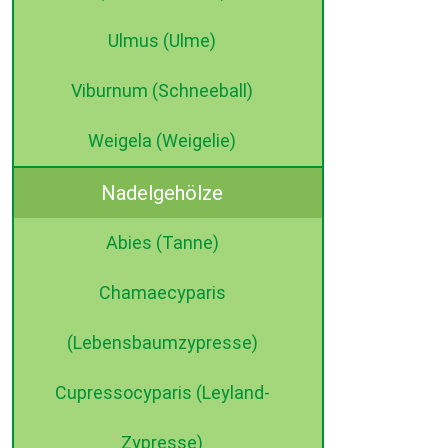
Ulmus (Ulme)
Viburnum (Schneeball)
Weigela (Weigelie)
Nadelgehölze
Abies (Tanne)
Chamaecyparis
(Lebensbaumzypresse)
Cupressocyparis (Leyland-
Zypresse)