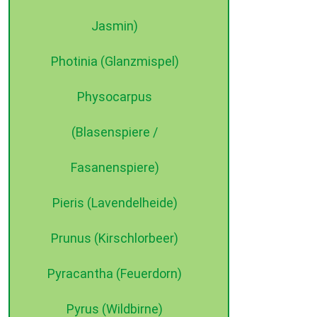
Jasmin)
Photinia (Glanzmispel)
Physocarpus
(Blasenspiere /
Fasanenspiere)
Pieris (Lavendelheide)
Prunus (Kirschlorbeer)
Pyracantha (Feuerdorn)
Pyrus (Wildbirne)