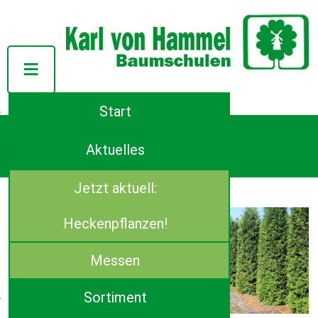
Start
Tel.: ++49 (0)4944-91140
Azaleenstraße 107
Aktuelles
D-26639 Wiesmoor
E-Mail:
info(at)von-hammel.de
Jetzt aktuell:
Thuja (Lebensbaum)
Thuja occidentalis ‚Brabant’
Heckenpflanzen!
Verfügbare Größen:
125- 150 cm, mB
Messen
150- 175 cm, mB
Sortiment
175- 200 cm, mB
200- 225 cm, mB