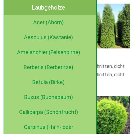
Laubgehölze
275- 300 cm, Sol mDb
80-100 cm breit x 300- 350 cm, Sol
Acer (Ahorn)
mDb
100-125 cm breit x 350- 400 cm, Sol
Aesculus (Kastanie)
mDb, mehrfach geschnitten
400- 450 cm, extra Sol mDb,
Amelanchier (Felsenbirne)
mehrfach geschnitten, dicht
450- 500 cm, extra Sol mDb, mehrfach geschnitten, dicht
Berberis (Berberitze)
500- 550 cm, extra Sol mDb, mehrfach geschnitten, dicht
Betula (Birke)
Thuja occidentalis ‚Golden Globe’
Buxus (Buchsbaum)
Verfügbare Größen:
60- 70 cm, Sol mB
Callicarpa (Schönfrucht)
70- 80 cm, Sol mB
80- 90 cm, Sol mDb
Carpinus (Hain- oder
100- 120 cm, Sol mDb