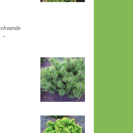
wachsende
. –