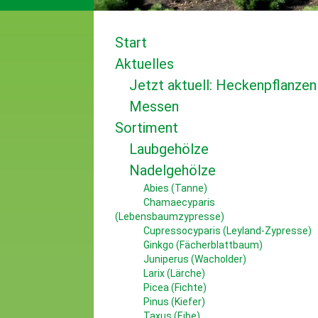
Start
Aktuelles
Jetzt aktuell: Heckenpflanzen
Messen
Sortiment
Laubgehölze
Nadelgehölze
Abies (Tanne)
Chamaecyparis
(Lebensbaumzypresse)
Cupressocyparis (Leyland-Zypresse)
Ginkgo (Fächerblattbaum)
Juniperus (Wacholder)
Larix (Lärche)
Picea (Fichte)
Pinus (Kiefer)
Taxus (Eibe)