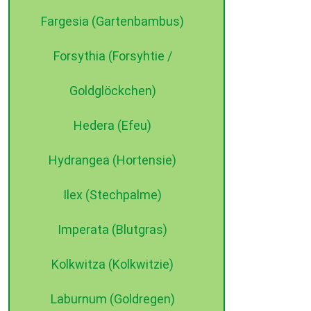
Fargesia (Gartenbambus)
Forsythia (Forsyhtie /
Goldglöckchen)
Hedera (Efeu)
Hydrangea (Hortensie)
Ilex (Stechpalme)
Imperata (Blutgras)
Kolkwitza (Kolkwitzie)
Laburnum (Goldregen)