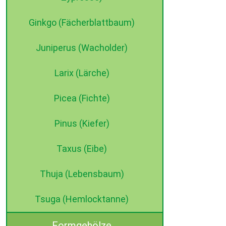
Ginkgo (Fächerblattbaum)
Juniperus (Wacholder)
Larix (Lärche)
Picea (Fichte)
Pinus (Kiefer)
Taxus (Eibe)
Thuja (Lebensbaum)
Tsuga (Hemlocktanne)
Formgehölze