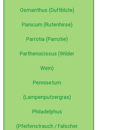
Osmanthus (Duftblüte)
Panicum (Rutenhirse)
Parrotia (Parrotie)
Parthenocissus (Wilder
Wein)
Pennisetum
(Lampenputzergras)
Philadelphus
(Pfeifenstrauch / Falscher