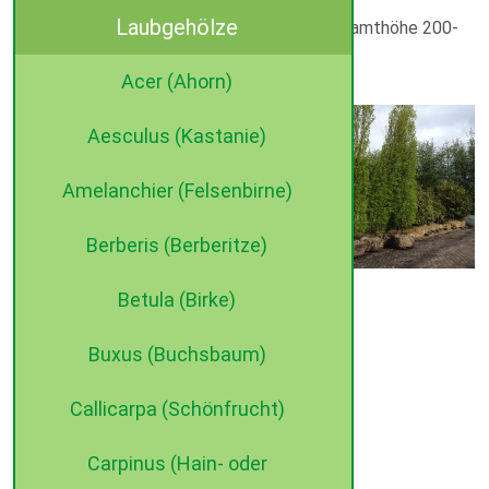
Laubgehölze
Halbstamm, Sta C 20, Sth. 150-160 cm, Gesamthöhe 200-
250
Acer (Ahorn)
Carpinus betulus ‚Fastigiata’
Aesculus (Kastanie)
Verfügbare Größen:
250- 300 cm, Sol C 35
Amelanchier (Felsenbirne)
Hochstamm, St.U. 25- 30 cm, mDb
Berberis (Berberitze)
Betula (Birke)
Carpinus betulus 'Lucas'
Verfügbare Größen:
Buxus (Buchsbaum)
250- 300 cm, Sol C 35
©2015 dehne internet
Callicarpa (Schönfrucht)
Carpinus (Hain- oder