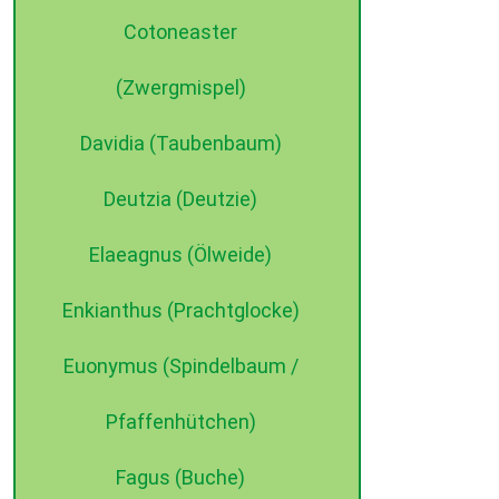
Cotoneaster
(Zwergmispel)
Davidia (Taubenbaum)
Deutzia (Deutzie)
Elaeagnus (Ölweide)
Enkianthus (Prachtglocke)
Euonymus (Spindelbaum /
Pfaffenhütchen)
Fagus (Buche)