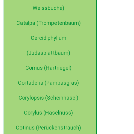
Weissbuche)
Catalpa (Trompetenbaum)
Cercidiphyllum
(Judasblattbaum)
Cornus (Hartriegel)
Cortaderia (Pampasgras)
Corylopsis (Scheinhasel)
Corylus (Haselnuss)
Cotinus (Perückenstrauch)