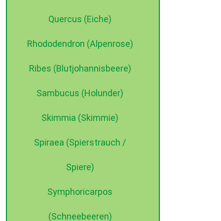
Quercus (Eiche)
Rhododendron (Alpenrose)
Ribes (Blutjohannisbeere)
Sambucus (Holunder)
Skimmia (Skimmie)
Spiraea (Spierstrauch /
Spiere)
Symphoricarpos
(Schneebeeren)