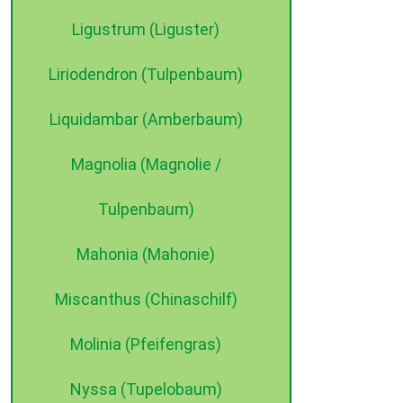
Ligustrum (Liguster)
Liriodendron (Tulpenbaum)
Liquidambar (Amberbaum)
Magnolia (Magnolie /
Tulpenbaum)
Mahonia (Mahonie)
Miscanthus (Chinaschilf)
Molinia (Pfeifengras)
Nyssa (Tupelobaum)