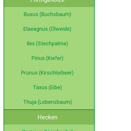
Buxus (Buchsbaum)
Elaeagnus (Ölweide)
Ilex (Stechpalme)
Pinus (Kiefer)
Prunus (Kirschlorbeer)
Taxus (Eibe)
Thuja (Lebensbaum)
Hecken