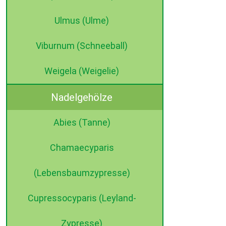
Ulmus (Ulme)
Viburnum (Schneeball)
Weigela (Weigelie)
Nadelgehölze
Abies (Tanne)
Chamaecyparis
(Lebensbaumzypresse)
Cupressocyparis (Leyland-
Zypresse)