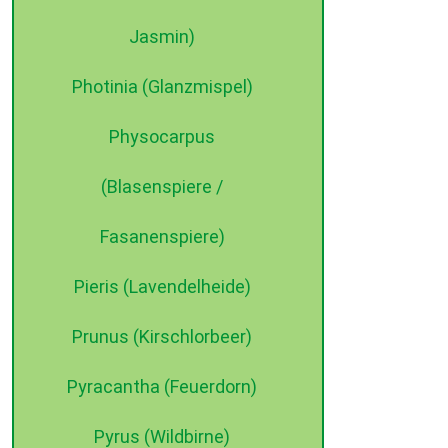
Jasmin)
Photinia (Glanzmispel)
Physocarpus
(Blasenspiere /
Fasanenspiere)
Pieris (Lavendelheide)
Prunus (Kirschlorbeer)
Pyracantha (Feuerdorn)
Pyrus (Wildbirne)