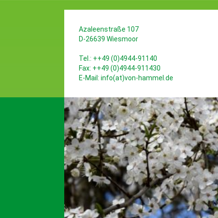
Azaleenstraße 107
D-26639 Wiesmoor
Tel.: ++49 (0)4944-91140
Fax: ++49 (0)4944-911430
E-Mail:
info(at)von-hammel.de