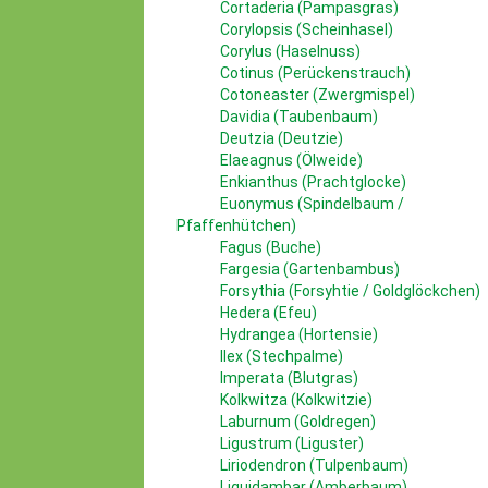
Cortaderia (Pampasgras)
Corylopsis (Scheinhasel)
Corylus (Haselnuss)
Cotinus (Perückenstrauch)
Cotoneaster (Zwergmispel)
Davidia (Taubenbaum)
Deutzia (Deutzie)
Elaeagnus (Ölweide)
Enkianthus (Prachtglocke)
Euonymus (Spindelbaum /
Pfaffenhütchen)
Fagus (Buche)
Fargesia (Gartenbambus)
Forsythia (Forsyhtie / Goldglöckchen)
Hedera (Efeu)
Hydrangea (Hortensie)
Ilex (Stechpalme)
Imperata (Blutgras)
Kolkwitza (Kolkwitzie)
Laburnum (Goldregen)
Ligustrum (Liguster)
Liriodendron (Tulpenbaum)
Liquidambar (Amberbaum)