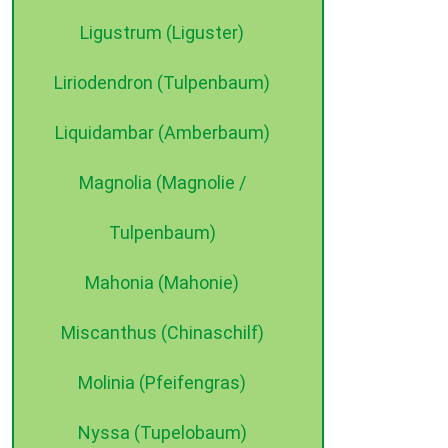
Ligustrum (Liguster)
Liriodendron (Tulpenbaum)
Liquidambar (Amberbaum)
Magnolia (Magnolie /
Tulpenbaum)
Mahonia (Mahonie)
Miscanthus (Chinaschilf)
Molinia (Pfeifengras)
Nyssa (Tupelobaum)