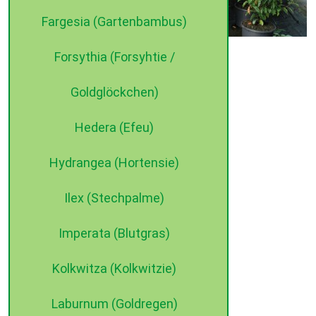
Fargesia (Gartenbambus)
Forsythia (Forsyhtie /
©2015 dehne internet
Goldglöckchen)
Hedera (Efeu)
Hydrangea (Hortensie)
Ilex (Stechpalme)
Imperata (Blutgras)
Kolkwitza (Kolkwitzie)
Laburnum (Goldregen)