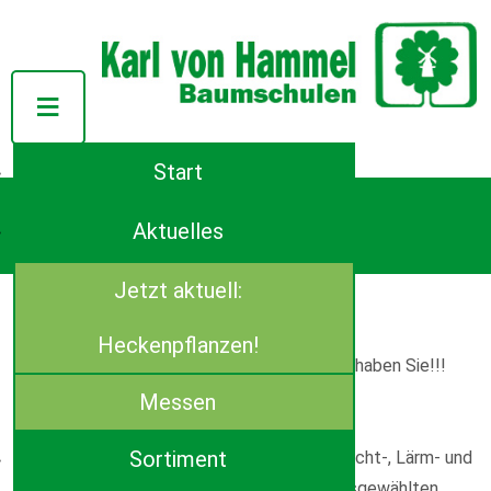
Start
Tel.: ++49 (0)4944-91140
Azaleenstraße 107
Aktuelles
D-26639 Wiesmoor
E-Mail:
info(at)von-hammel.de
Jetzt aktuell:
Jetzt aktuell: Heckenpflanzen!
Heckenpflanzen!
Sie suchen eine Hecke für Ihren Garten? Wir haben Sie!!!
Messen
Heckenpflanzen sind optimale natürliche
Sortiment
Grundstücksbegrenzungen. Sie können als Sicht-, Lärm- und
Windschutz dienen. Da die meisten dafür ausgewählten