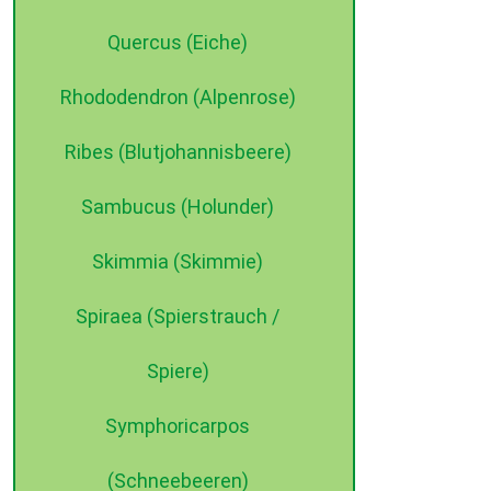
Quercus (Eiche)
Rhododendron (Alpenrose)
Ribes (Blutjohannisbeere)
Sambucus (Holunder)
Skimmia (Skimmie)
Spiraea (Spierstrauch /
Spiere)
Symphoricarpos
(Schneebeeren)