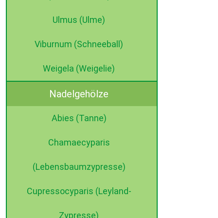
Ulmus (Ulme)
Viburnum (Schneeball)
Weigela (Weigelie)
Nadelgehölze
Abies (Tanne)
Chamaecyparis
(Lebensbaumzypresse)
Cupressocyparis (Leyland-
Zypresse)