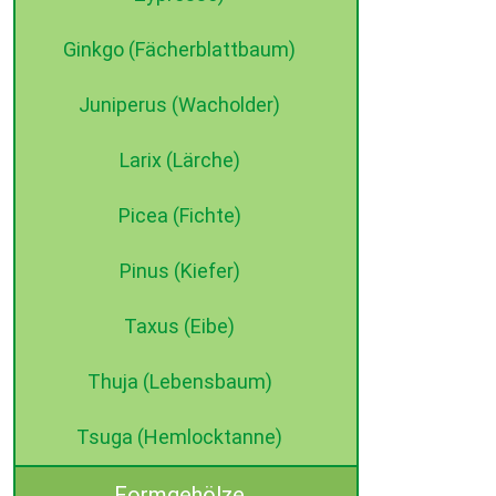
Ginkgo (Fächerblattbaum)
Juniperus (Wacholder)
Larix (Lärche)
Picea (Fichte)
Pinus (Kiefer)
Taxus (Eibe)
Thuja (Lebensbaum)
Tsuga (Hemlocktanne)
Formgehölze