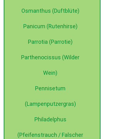
Osmanthus (Duftblüte)
Panicum (Rutenhirse)
Parrotia (Parrotie)
Parthenocissus (Wilder
Wein)
Pennisetum
(Lampenputzergras)
Philadelphus
(Pfeifenstrauch / Falscher