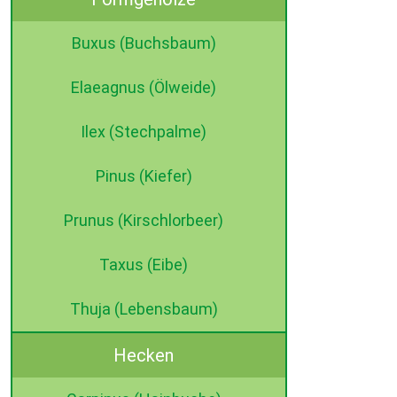
Buxus (Buchsbaum)
Elaeagnus (Ölweide)
Ilex (Stechpalme)
Pinus (Kiefer)
Prunus (Kirschlorbeer)
Taxus (Eibe)
Thuja (Lebensbaum)
Hecken