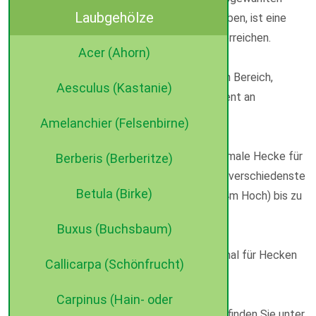
Laubgehölze
Pflanzen eine gute Schnittverträglichkeit haben, ist eine
Breiten bzw. Höhenbegrenzung sehr gut zu erreichen.
Acer (Ahorn)
Durch unsere Spezialisierung im immergrünen Bereich,
Aesculus (Kastanie)
verfügen wir über ein umfangreiches Sortiment an
verschiedenen Heckenpflanzen.
Amelanchier (Felsenbirne)
Wir beraten Sie gerne bei der Suche die optimale Hecke für
Berberis (Berberitze)
Ihre Bedürfnisse zu finden und können Ihnen verschiedenste
Betula (Birke)
Heckengrößen von z.B. blickdichten (bis zu 4m Hoch) bis zu
extra schmalen Hecken anbieten.
Buxus (Buchsbaum)
Alle Pflanzen sind 1 A geschnitten und optimal für Hecken
Callicarpa (Schönfrucht)
geeignet!
Carpinus (Hain- oder
Genauere Details zu den einzelnen Pflanzen finden Sie unter