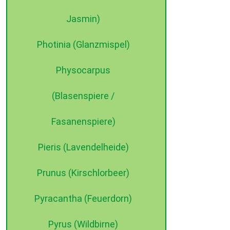
Jasmin)
Photinia (Glanzmispel)
Physocarpus
(Blasenspiere /
Fasanenspiere)
Pieris (Lavendelheide)
Prunus (Kirschlorbeer)
Pyracantha (Feuerdorn)
Pyrus (Wildbirne)