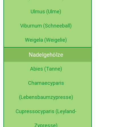
Ulmus (Ulme)
Viburnum (Schneeball)
Weigela (Weigelie)
Nadelgehölze
Abies (Tanne)
Chamaecyparis
(Lebensbaumzypresse)
Cupressocyparis (Leyland-
Zypresse)