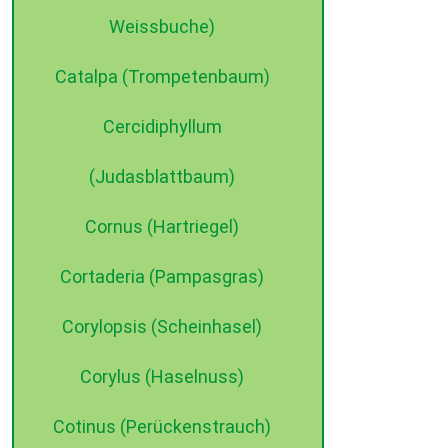
Weissbuche)
Catalpa (Trompetenbaum)
Cercidiphyllum
(Judasblattbaum)
Cornus (Hartriegel)
Cortaderia (Pampasgras)
Corylopsis (Scheinhasel)
Corylus (Haselnuss)
Cotinus (Perückenstrauch)