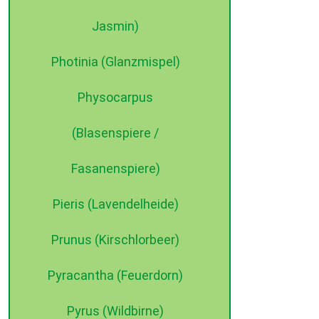
Jasmin)
Photinia (Glanzmispel)
Physocarpus
(Blasenspiere /
Fasanenspiere)
Pieris (Lavendelheide)
Prunus (Kirschlorbeer)
Pyracantha (Feuerdorn)
Pyrus (Wildbirne)