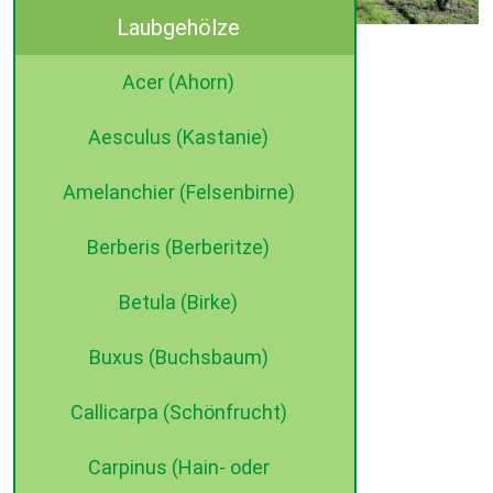
Laubgehölze
©2015 dehne internet
Acer (Ahorn)
Aesculus (Kastanie)
Amelanchier (Felsenbirne)
Berberis (Berberitze)
Betula (Birke)
Buxus (Buchsbaum)
Callicarpa (Schönfrucht)
Carpinus (Hain- oder