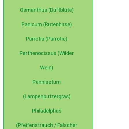
Osmanthus (Duftblüte)
Panicum (Rutenhirse)
Parrotia (Parrotie)
Parthenocissus (Wilder
Wein)
Pennisetum
(Lampenputzergras)
Philadelphus
(Pfeifenstrauch / Falscher