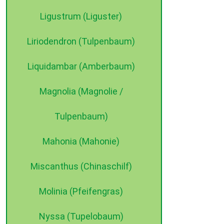
Ligustrum (Liguster)
Liriodendron (Tulpenbaum)
Liquidambar (Amberbaum)
Magnolia (Magnolie /
Tulpenbaum)
Mahonia (Mahonie)
Miscanthus (Chinaschilf)
Molinia (Pfeifengras)
Nyssa (Tupelobaum)