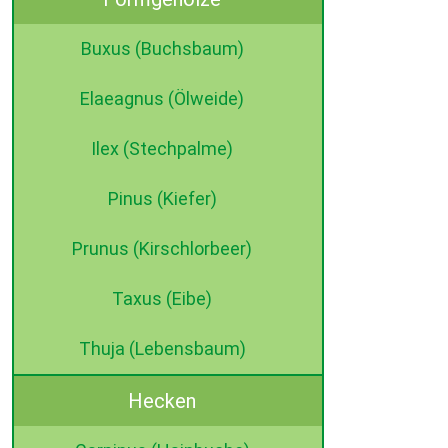
Buxus (Buchsbaum)
Elaeagnus (Ölweide)
Ilex (Stechpalme)
Pinus (Kiefer)
Prunus (Kirschlorbeer)
Taxus (Eibe)
Thuja (Lebensbaum)
Hecken