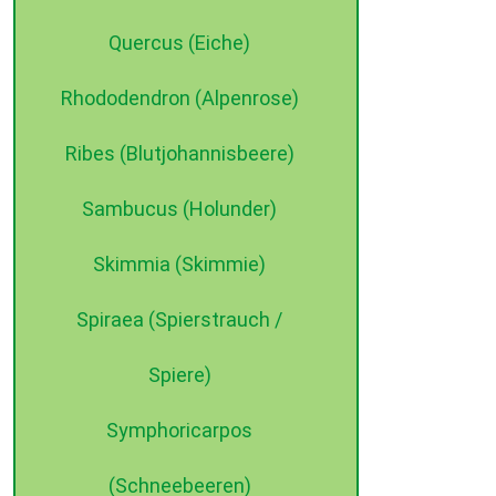
Quercus (Eiche)
Rhododendron (Alpenrose)
Ribes (Blutjohannisbeere)
Sambucus (Holunder)
Skimmia (Skimmie)
Spiraea (Spierstrauch /
Spiere)
Symphoricarpos
(Schneebeeren)