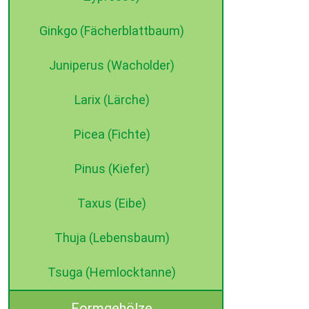
Ginkgo (Fächerblattbaum)
Juniperus (Wacholder)
Larix (Lärche)
Picea (Fichte)
Pinus (Kiefer)
Taxus (Eibe)
Thuja (Lebensbaum)
Tsuga (Hemlocktanne)
Formgehölze