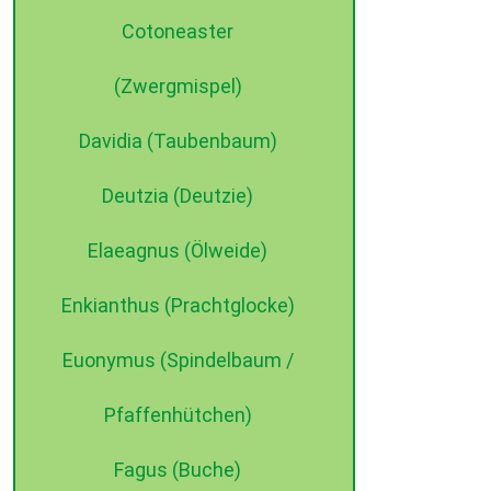
Cotoneaster
(Zwergmispel)
Davidia (Taubenbaum)
Deutzia (Deutzie)
Elaeagnus (Ölweide)
Enkianthus (Prachtglocke)
Euonymus (Spindelbaum /
Pfaffenhütchen)
Fagus (Buche)