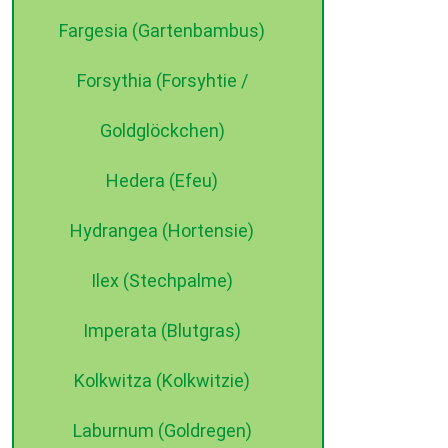
Fargesia (Gartenbambus)
Forsythia (Forsyhtie /
Goldglöckchen)
Hedera (Efeu)
Hydrangea (Hortensie)
Ilex (Stechpalme)
Imperata (Blutgras)
Kolkwitza (Kolkwitzie)
Laburnum (Goldregen)