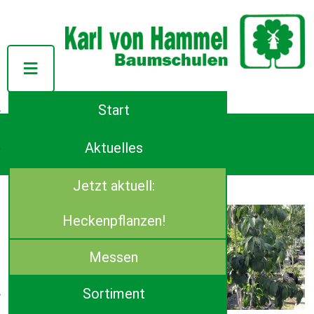
Start
Tel.: ++49 (0)4944-91140
Azaleenstraße 107
Aktuelles
D-26639 Wiesmoor
E-Mail:
info(at)von-hammel.de
Jetzt aktuell:
Davidia (Taubenbaum)
Davidia involucrata
Heckenpflanzen!
Messen
Sortiment