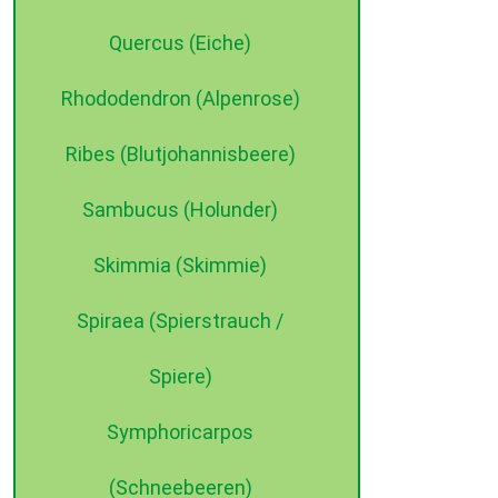
Quercus (Eiche)
Rhododendron (Alpenrose)
Ribes (Blutjohannisbeere)
Sambucus (Holunder)
Skimmia (Skimmie)
Spiraea (Spierstrauch /
Spiere)
Symphoricarpos
(Schneebeeren)