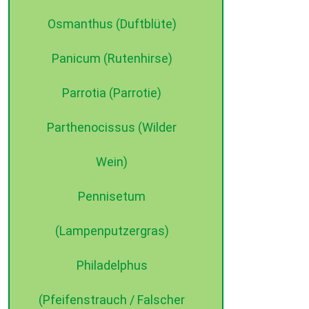
Osmanthus (Duftblüte)
Panicum (Rutenhirse)
Parrotia (Parrotie)
Parthenocissus (Wilder
Wein)
Pennisetum
(Lampenputzergras)
Philadelphus
(Pfeifenstrauch / Falscher