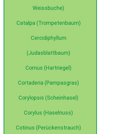
Weissbuche)
Catalpa (Trompetenbaum)
Cercidiphyllum
(Judasblattbaum)
Cornus (Hartriegel)
Cortaderia (Pampasgras)
Corylopsis (Scheinhasel)
Corylus (Haselnuss)
Cotinus (Perückenstrauch)