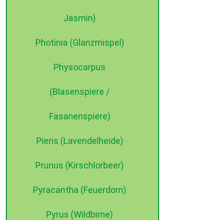
Jasmin)
Photinia (Glanzmispel)
Physocarpus
(Blasenspiere /
Fasanenspiere)
Pieris (Lavendelheide)
Prunus (Kirschlorbeer)
Pyracantha (Feuerdorn)
Pyrus (Wildbirne)