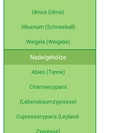
Ulmus (Ulme)
Viburnum (Schneeball)
Weigela (Weigelie)
Nadelgehölze
Abies (Tanne)
Chamaecyparis
(Lebensbaumzypresse)
Cupressocyparis (Leyland-
Zypresse)