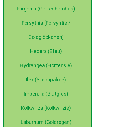
Fargesia (Gartenbambus)
Forsythia (Forsyhtie /
Goldglöckchen)
Hedera (Efeu)
Hydrangea (Hortensie)
Ilex (Stechpalme)
Imperata (Blutgras)
Kolkwitza (Kolkwitzie)
Laburnum (Goldregen)