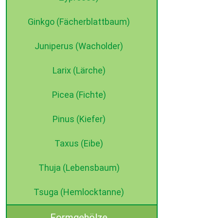
Ginkgo (Fächerblattbaum)
Juniperus (Wacholder)
Larix (Lärche)
Picea (Fichte)
Pinus (Kiefer)
Taxus (Eibe)
Thuja (Lebensbaum)
Tsuga (Hemlocktanne)
Formgehölze