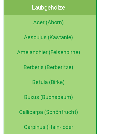
Laubgehölze
©2015 dehne internet
Acer (Ahorn)
Aesculus (Kastanie)
Amelanchier (Felsenbirne)
Berberis (Berberitze)
Betula (Birke)
Buxus (Buchsbaum)
Callicarpa (Schönfrucht)
Carpinus (Hain- oder