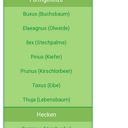
Buxus (Buchsbaum)
Elaeagnus (Ölweide)
Ilex (Stechpalme)
Pinus (Kiefer)
Prunus (Kirschlorbeer)
Taxus (Eibe)
Thuja (Lebensbaum)
Hecken