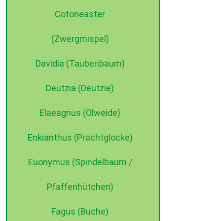
Cotoneaster
(Zwergmispel)
Davidia (Taubenbaum)
Deutzia (Deutzie)
Elaeagnus (Ölweide)
Enkianthus (Prachtglocke)
Euonymus (Spindelbaum /
Pfaffenhütchen)
Fagus (Buche)