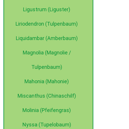
Ligustrum (Liguster)
Liriodendron (Tulpenbaum)
Liquidambar (Amberbaum)
Magnolia (Magnolie /
Tulpenbaum)
Mahonia (Mahonie)
Miscanthus (Chinaschilf)
Molinia (Pfeifengras)
Nyssa (Tupelobaum)