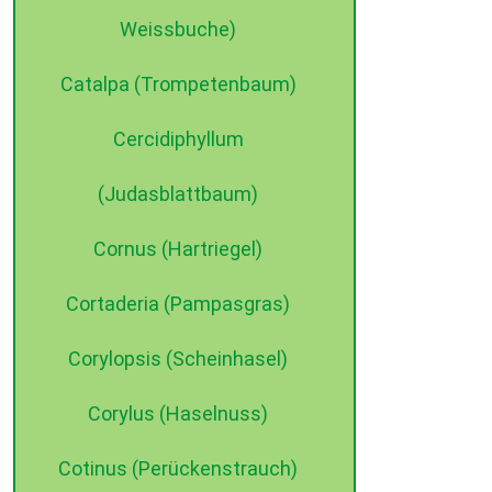
Weissbuche)
Catalpa (Trompetenbaum)
Cercidiphyllum
(Judasblattbaum)
Cornus (Hartriegel)
Cortaderia (Pampasgras)
Corylopsis (Scheinhasel)
Corylus (Haselnuss)
Cotinus (Perückenstrauch)