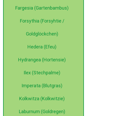
Fargesia (Gartenbambus)
Forsythia (Forsyhtie /
Goldglöckchen)
Hedera (Efeu)
Hydrangea (Hortensie)
Ilex (Stechpalme)
Imperata (Blutgras)
Kolkwitza (Kolkwitzie)
Laburnum (Goldregen)