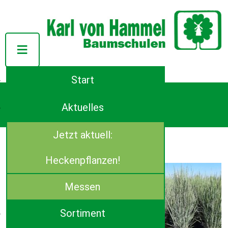
Start
Tel.: ++49 (0)4944-91140
Azaleenstraße 107
Aktuelles
D-26639 Wiesmoor
E-Mail:
info(at)von-hammel.de
Jetzt aktuell:
Panicum (Rutenhirse)
Panicum virgatum 'Northwind'
Heckenpflanzen!
Verfügbare Größen:
Sol C 15
Messen
Sortiment