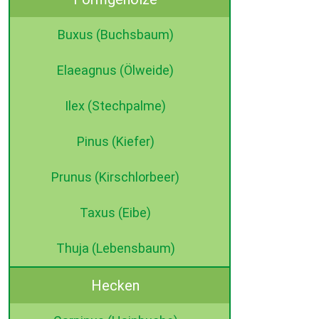
Buxus (Buchsbaum)
Elaeagnus (Ölweide)
Ilex (Stechpalme)
Pinus (Kiefer)
Prunus (Kirschlorbeer)
Taxus (Eibe)
Thuja (Lebensbaum)
Hecken