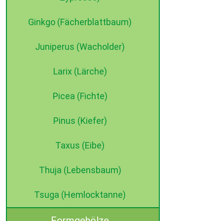
Ginkgo (Fächerblattbaum)
Juniperus (Wacholder)
Larix (Lärche)
Picea (Fichte)
Pinus (Kiefer)
Taxus (Eibe)
Thuja (Lebensbaum)
Tsuga (Hemlocktanne)
Formgehölze