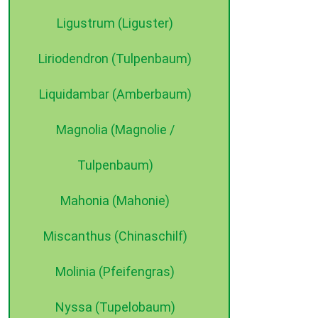
Ligustrum (Liguster)
Liriodendron (Tulpenbaum)
Liquidambar (Amberbaum)
Magnolia (Magnolie /
Tulpenbaum)
Mahonia (Mahonie)
Miscanthus (Chinaschilf)
Molinia (Pfeifengras)
Nyssa (Tupelobaum)