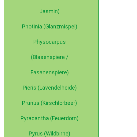
Jasmin)
Photinia (Glanzmispel)
Physocarpus
(Blasenspiere /
Fasanenspiere)
Pieris (Lavendelheide)
Prunus (Kirschlorbeer)
Pyracantha (Feuerdorn)
Pyrus (Wildbirne)