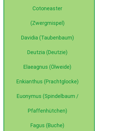
Cotoneaster
(Zwergmispel)
Davidia (Taubenbaum)
Deutzia (Deutzie)
Elaeagnus (Ölweide)
Enkianthus (Prachtglocke)
Euonymus (Spindelbaum /
Pfaffenhütchen)
Fagus (Buche)