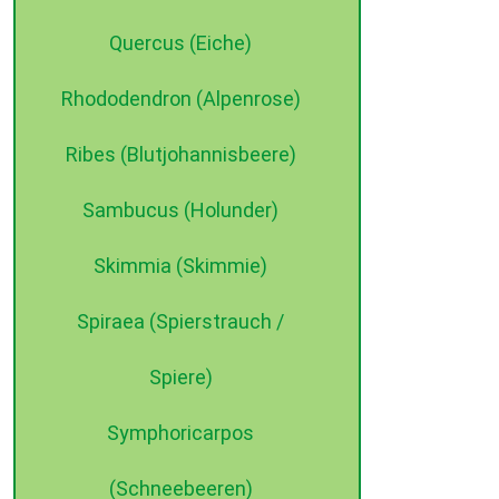
Quercus (Eiche)
Rhododendron (Alpenrose)
Ribes (Blutjohannisbeere)
Sambucus (Holunder)
Skimmia (Skimmie)
Spiraea (Spierstrauch /
Spiere)
Symphoricarpos
(Schneebeeren)