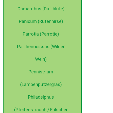
Osmanthus (Duftblüte)
Panicum (Rutenhirse)
Parrotia (Parrotie)
Parthenocissus (Wilder
Wein)
Pennisetum
(Lampenputzergras)
Philadelphus
(Pfeifenstrauch / Falscher