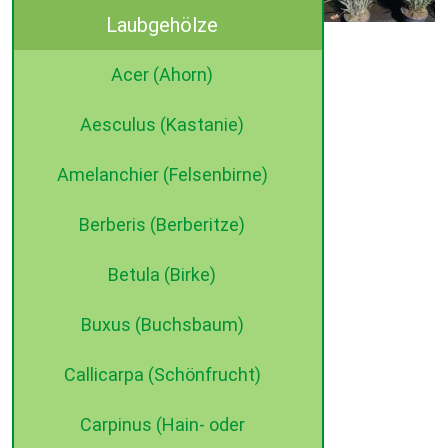
Laubgehölze
©2015 dehne internet
Acer (Ahorn)
Aesculus (Kastanie)
Amelanchier (Felsenbirne)
Berberis (Berberitze)
Betula (Birke)
Buxus (Buchsbaum)
Callicarpa (Schönfrucht)
Carpinus (Hain- oder