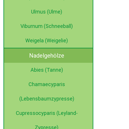
Ulmus (Ulme)
Viburnum (Schneeball)
Weigela (Weigelie)
Nadelgehölze
Abies (Tanne)
Chamaecyparis
(Lebensbaumzypresse)
Cupressocyparis (Leyland-
Zypresse)