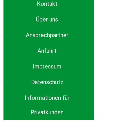
Kontakt
Über uns
Ansprechpartner
Anfahrt
Impressum
Datenschutz
Informationen für
Privatkunden