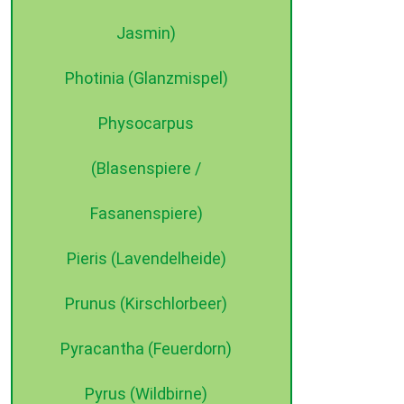
Jasmin)
Photinia (Glanzmispel)
Physocarpus
(Blasenspiere /
Fasanenspiere)
Pieris (Lavendelheide)
Prunus (Kirschlorbeer)
Pyracantha (Feuerdorn)
Pyrus (Wildbirne)