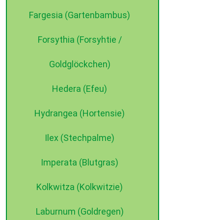
Fargesia (Gartenbambus)
Forsythia (Forsyhtie /
Goldglöckchen)
Hedera (Efeu)
Hydrangea (Hortensie)
Ilex (Stechpalme)
Imperata (Blutgras)
Kolkwitza (Kolkwitzie)
Laburnum (Goldregen)