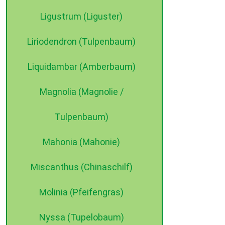
Ligustrum (Liguster)
Liriodendron (Tulpenbaum)
Liquidambar (Amberbaum)
Magnolia (Magnolie /
Tulpenbaum)
Mahonia (Mahonie)
Miscanthus (Chinaschilf)
Molinia (Pfeifengras)
Nyssa (Tupelobaum)