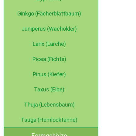
Ginkgo (Fächerblattbaum)
Juniperus (Wacholder)
Larix (Lärche)
Picea (Fichte)
Pinus (Kiefer)
Taxus (Eibe)
Thuja (Lebensbaum)
Tsuga (Hemlocktanne)
Formgehölze