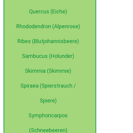
Quercus (Eiche)
Rhododendron (Alpenrose)
Ribes (Blutjohannisbeere)
Sambucus (Holunder)
Skimmia (Skimmie)
Spiraea (Spierstrauch /
Spiere)
Symphoricarpos
(Schneebeeren)