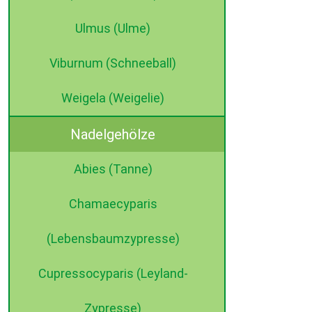
Ulmus (Ulme)
Viburnum (Schneeball)
Weigela (Weigelie)
Nadelgehölze
Abies (Tanne)
Chamaecyparis
(Lebensbaumzypresse)
Cupressocyparis (Leyland-
Zypresse)