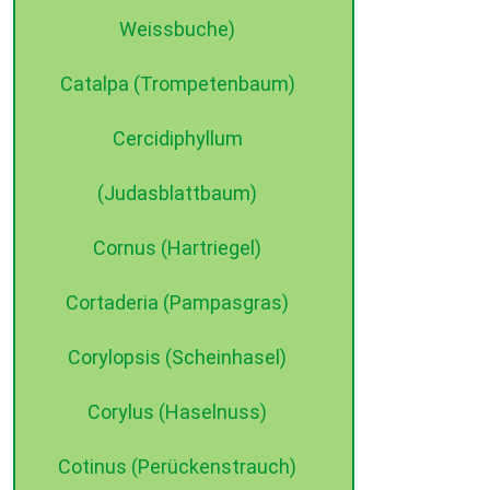
Weissbuche)
Catalpa (Trompetenbaum)
Cercidiphyllum
(Judasblattbaum)
Cornus (Hartriegel)
Cortaderia (Pampasgras)
Corylopsis (Scheinhasel)
Corylus (Haselnuss)
Cotinus (Perückenstrauch)