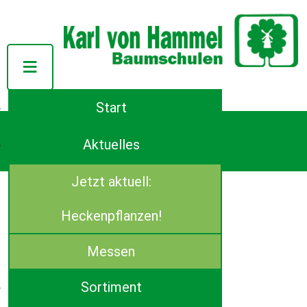
Start
Tel.: ++49 (0)4944-91140
Azaleenstraße 107
Aktuelles
D-26639 Wiesmoor
E-Mail:
info(at)von-hammel.de
Jetzt aktuell:
Thuja plicata 'Aurescens'
Heckenpflanzen!
Messen
Sortiment