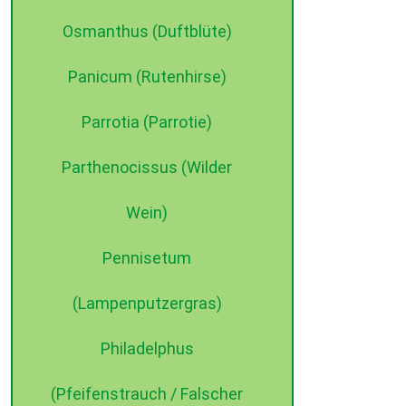
Osmanthus (Duftblüte)
Panicum (Rutenhirse)
Parrotia (Parrotie)
Parthenocissus (Wilder
Wein)
Pennisetum
(Lampenputzergras)
Philadelphus
(Pfeifenstrauch / Falscher