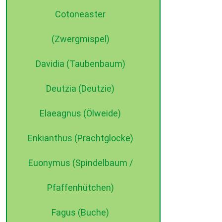
Cotoneaster
(Zwergmispel)
Davidia (Taubenbaum)
Deutzia (Deutzie)
Elaeagnus (Ölweide)
Enkianthus (Prachtglocke)
Euonymus (Spindelbaum /
Pfaffenhütchen)
Fagus (Buche)