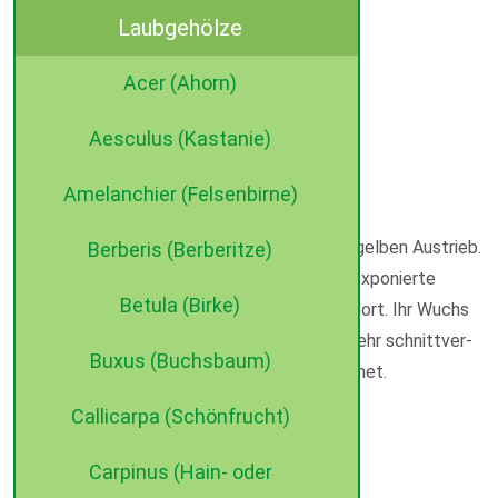
Laubgehölze
Acer (Ahorn)
Aesculus (Kastanie)
Artikel-Informationen
Amelanchier (Felsenbirne)
Deutscher Name: Goldspitzenlebensbaum
Diese Sorte hat einen langanhaltenden goldgelben Austrieb.
Berberis (Berberitze)
Sie ist wie die Sorte 'Brabant' ideal für windexponierte
Betula (Birke)
Lagen und anspruchslos an Boden und Standort. Ihr Wuchs
ist kompakt und dicht. Als Heckenpflanze (sehr schnittver-
Buxus (Buchsbaum)
träglich) und als Einzelgehölz sehr gut geeignet.
Lieferbare Größen: 80-100 cm, 100-125 cm
Callicarpa (Schönfrucht)
©2015 dehne internet
Carpinus (Hain- oder