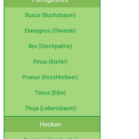
Buxus (Buchsbaum)
Elaeagnus (Ölweide)
Ilex (Stechpalme)
Pinus (Kiefer)
Prunus (Kirschlorbeer)
Taxus (Eibe)
Thuja (Lebensbaum)
Hecken