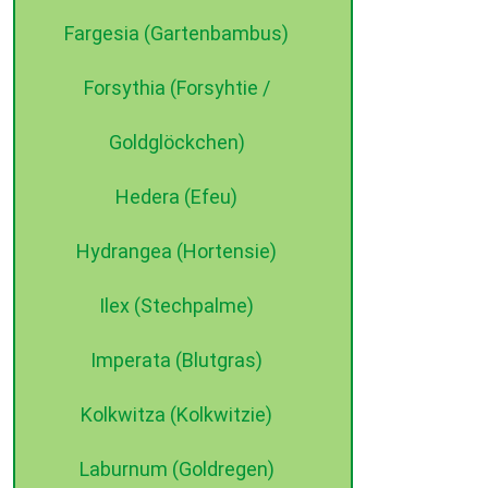
Fargesia (Gartenbambus)
Forsythia (Forsyhtie /
Goldglöckchen)
Hedera (Efeu)
Hydrangea (Hortensie)
Ilex (Stechpalme)
Imperata (Blutgras)
Kolkwitza (Kolkwitzie)
Laburnum (Goldregen)