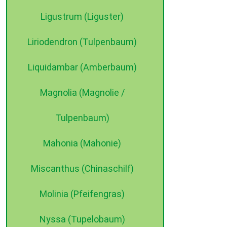
Ligustrum (Liguster)
Liriodendron (Tulpenbaum)
Liquidambar (Amberbaum)
Magnolia (Magnolie /
Tulpenbaum)
Mahonia (Mahonie)
Miscanthus (Chinaschilf)
Molinia (Pfeifengras)
Nyssa (Tupelobaum)