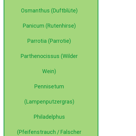
Osmanthus (Duftblüte)
Panicum (Rutenhirse)
Parrotia (Parrotie)
Parthenocissus (Wilder
Wein)
Pennisetum
(Lampenputzergras)
Philadelphus
(Pfeifenstrauch / Falscher