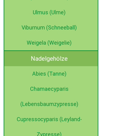
Ulmus (Ulme)
Viburnum (Schneeball)
Weigela (Weigelie)
Nadelgehölze
Abies (Tanne)
Chamaecyparis
(Lebensbaumzypresse)
Cupressocyparis (Leyland-
Zypresse)