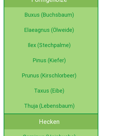
Buxus (Buchsbaum)
Elaeagnus (Ölweide)
Ilex (Stechpalme)
Pinus (Kiefer)
Prunus (Kirschlorbeer)
Taxus (Eibe)
Thuja (Lebensbaum)
Hecken