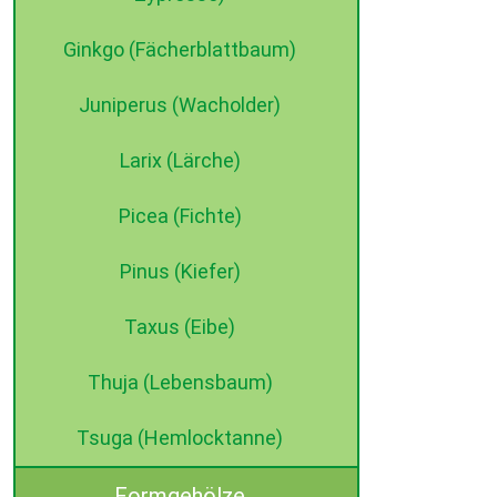
Ginkgo (Fächerblattbaum)
Juniperus (Wacholder)
Larix (Lärche)
Picea (Fichte)
Pinus (Kiefer)
Taxus (Eibe)
Thuja (Lebensbaum)
Tsuga (Hemlocktanne)
Formgehölze