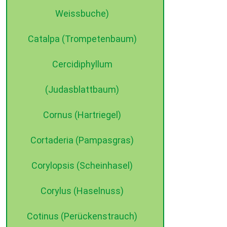
Weissbuche)
Catalpa (Trompetenbaum)
Cercidiphyllum
(Judasblattbaum)
©2015 dehne internet
Cornus (Hartriegel)
Cortaderia (Pampasgras)
Corylopsis (Scheinhasel)
Corylus (Haselnuss)
Cotinus (Perückenstrauch)