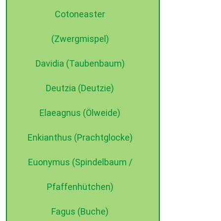
Cotoneaster
(Zwergmispel)
Davidia (Taubenbaum)
Deutzia (Deutzie)
Elaeagnus (Ölweide)
Enkianthus (Prachtglocke)
Euonymus (Spindelbaum /
Pfaffenhütchen)
Fagus (Buche)