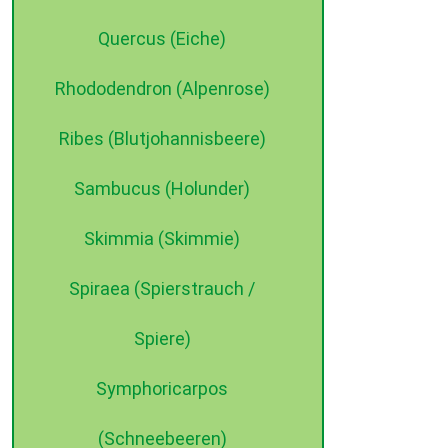
Quercus (Eiche)
Rhododendron (Alpenrose)
Ribes (Blutjohannisbeere)
Sambucus (Holunder)
Skimmia (Skimmie)
Spiraea (Spierstrauch /
Spiere)
Symphoricarpos
(Schneebeeren)