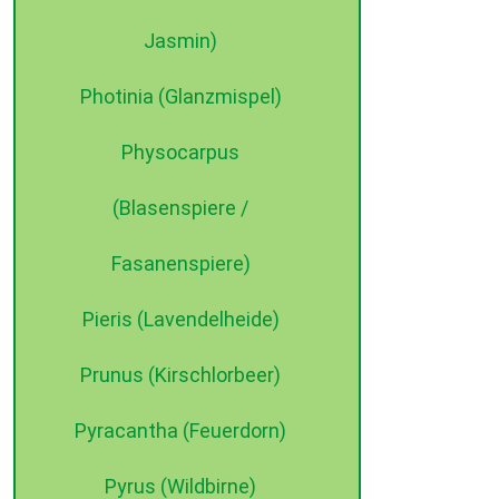
Jasmin)
Photinia (Glanzmispel)
Physocarpus
(Blasenspiere /
Fasanenspiere)
Pieris (Lavendelheide)
Prunus (Kirschlorbeer)
Pyracantha (Feuerdorn)
Pyrus (Wildbirne)