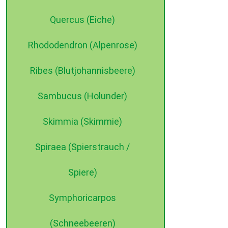
Quercus (Eiche)
Rhododendron (Alpenrose)
Ribes (Blutjohannisbeere)
Sambucus (Holunder)
Skimmia (Skimmie)
Spiraea (Spierstrauch /
Spiere)
Symphoricarpos
(Schneebeeren)