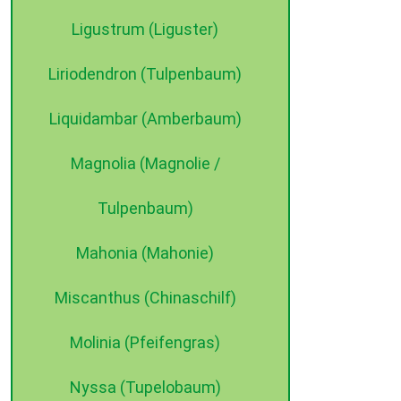
Ligustrum (Liguster)
Liriodendron (Tulpenbaum)
Liquidambar (Amberbaum)
Magnolia (Magnolie /
Tulpenbaum)
Mahonia (Mahonie)
Miscanthus (Chinaschilf)
Molinia (Pfeifengras)
Nyssa (Tupelobaum)