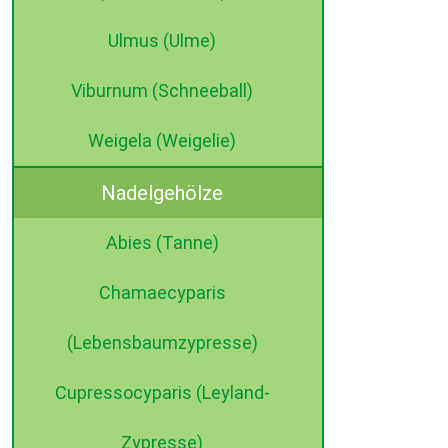
Ulmus (Ulme)
Viburnum (Schneeball)
Weigela (Weigelie)
Nadelgehölze
Abies (Tanne)
Chamaecyparis
(Lebensbaumzypresse)
Cupressocyparis (Leyland-
Zypresse)