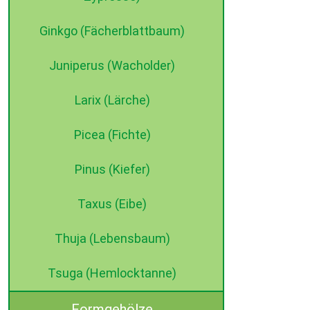
Ginkgo (Fächerblattbaum)
Juniperus (Wacholder)
Larix (Lärche)
Picea (Fichte)
Pinus (Kiefer)
Taxus (Eibe)
Thuja (Lebensbaum)
Tsuga (Hemlocktanne)
Formgehölze