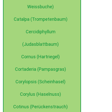
Weissbuche)
Catalpa (Trompetenbaum)
Cercidiphyllum
(Judasblattbaum)
Cornus (Hartriegel)
Cortaderia (Pampasgras)
Corylopsis (Scheinhasel)
Corylus (Haselnuss)
Cotinus (Perückenstrauch)