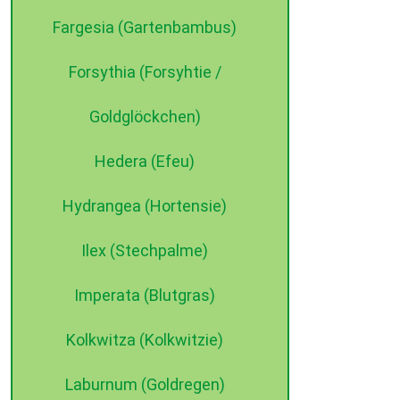
Fargesia (Gartenbambus)
Forsythia (Forsyhtie /
Goldglöckchen)
Hedera (Efeu)
Hydrangea (Hortensie)
Ilex (Stechpalme)
Imperata (Blutgras)
Kolkwitza (Kolkwitzie)
Laburnum (Goldregen)