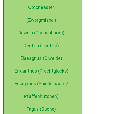
Cotoneaster
(Zwergmispel)
Davidia (Taubenbaum)
Deutzia (Deutzie)
Elaeagnus (Ölweide)
©2015 dehne internet
Enkianthus (Prachtglocke)
Euonymus (Spindelbaum /
Pfaffenhütchen)
Fagus (Buche)