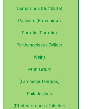
Osmanthus (Duftblüte)
Panicum (Rutenhirse)
Parrotia (Parrotie)
Parthenocissus (Wilder
Wein)
Pennisetum
(Lampenputzergras)
Philadelphus
(Pfeifenstrauch / Falscher