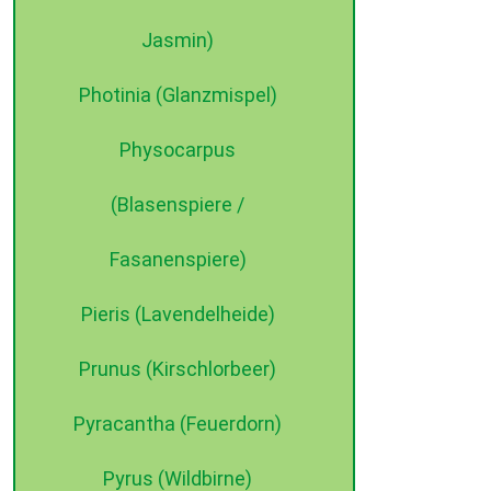
Jasmin)
Photinia (Glanzmispel)
Physocarpus
(Blasenspiere /
Fasanenspiere)
Pieris (Lavendelheide)
Prunus (Kirschlorbeer)
Pyracantha (Feuerdorn)
Pyrus (Wildbirne)