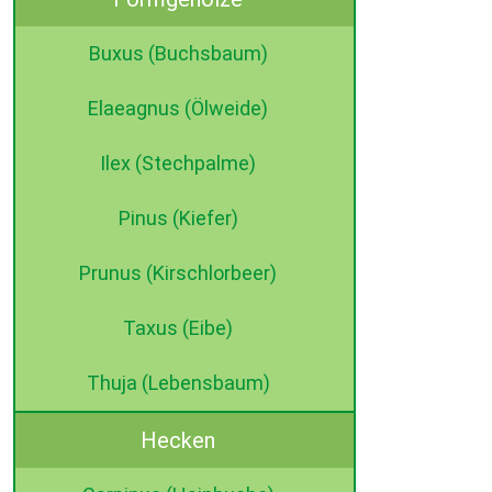
Buxus (Buchsbaum)
Elaeagnus (Ölweide)
Ilex (Stechpalme)
Pinus (Kiefer)
Prunus (Kirschlorbeer)
Taxus (Eibe)
Thuja (Lebensbaum)
Hecken