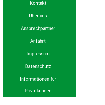
Kontakt
Über uns
Ansprechpartner
Anfahrt
Impressum
Datenschutz
Informationen für
Privatkunden