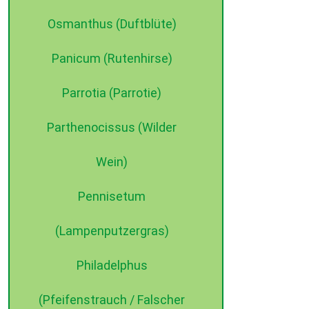
Osmanthus (Duftblüte)
Panicum (Rutenhirse)
Parrotia (Parrotie)
Parthenocissus (Wilder
Wein)
Pennisetum
(Lampenputzergras)
Philadelphus
(Pfeifenstrauch / Falscher