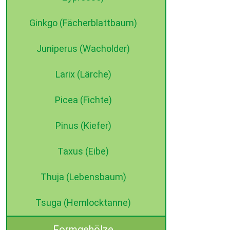
Ginkgo (Fächerblattbaum)
Juniperus (Wacholder)
Larix (Lärche)
Picea (Fichte)
Pinus (Kiefer)
Taxus (Eibe)
Thuja (Lebensbaum)
Tsuga (Hemlocktanne)
Formgehölze