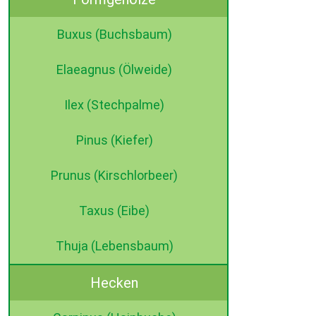
Buxus (Buchsbaum)
Elaeagnus (Ölweide)
Ilex (Stechpalme)
Pinus (Kiefer)
Prunus (Kirschlorbeer)
Taxus (Eibe)
Thuja (Lebensbaum)
Hecken