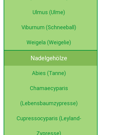
Ulmus (Ulme)
Viburnum (Schneeball)
Weigela (Weigelie)
Nadelgehölze
Abies (Tanne)
Chamaecyparis
(Lebensbaumzypresse)
Cupressocyparis (Leyland-
Zypresse)