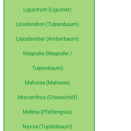
Ligustrum (Liguster)
Liriodendron (Tulpenbaum)
Liquidambar (Amberbaum)
Magnolia (Magnolie /
Tulpenbaum)
Mahonia (Mahonie)
Miscanthus (Chinaschilf)
Molinia (Pfeifengras)
Nyssa (Tupelobaum)