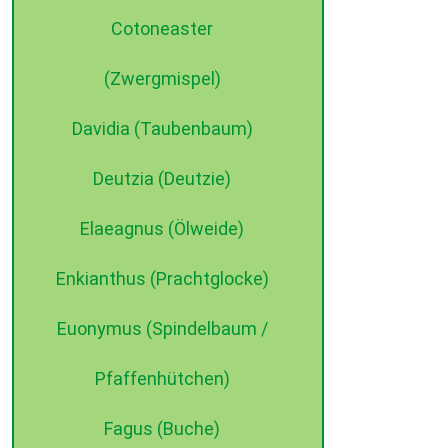
Cotoneaster
(Zwergmispel)
Davidia (Taubenbaum)
Deutzia (Deutzie)
Elaeagnus (Ölweide)
Enkianthus (Prachtglocke)
Euonymus (Spindelbaum /
Pfaffenhütchen)
Fagus (Buche)