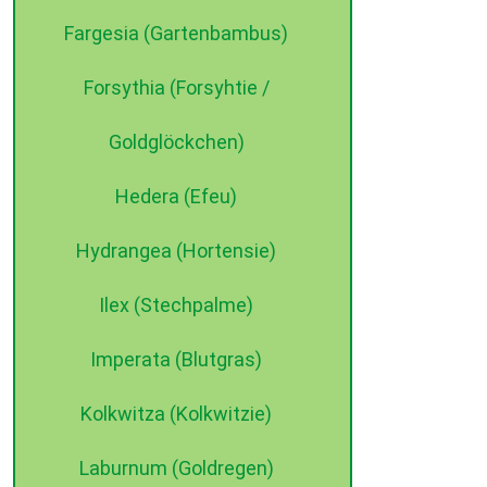
Fargesia (Gartenbambus)
Forsythia (Forsyhtie /
Goldglöckchen)
Hedera (Efeu)
Hydrangea (Hortensie)
Ilex (Stechpalme)
Imperata (Blutgras)
Kolkwitza (Kolkwitzie)
Laburnum (Goldregen)