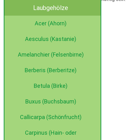
Laubgehölze
Acer (Ahorn)
Aesculus (Kastanie)
Amelanchier (Felsenbirne)
Berberis (Berberitze)
Betula (Birke)
Buxus (Buchsbaum)
Callicarpa (Schönfrucht)
Carpinus (Hain- oder