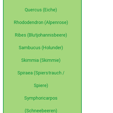
Quercus (Eiche)
Rhododendron (Alpenrose)
Ribes (Blutjohannisbeere)
Sambucus (Holunder)
Skimmia (Skimmie)
Spiraea (Spierstrauch /
Spiere)
Symphoricarpos
(Schneebeeren)