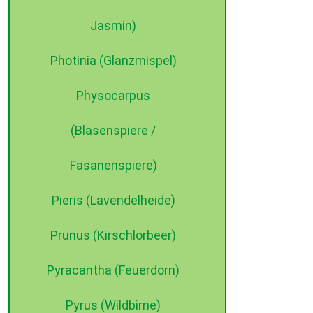
Jasmin)
Photinia (Glanzmispel)
Physocarpus
(Blasenspiere /
Fasanenspiere)
Pieris (Lavendelheide)
Prunus (Kirschlorbeer)
Pyracantha (Feuerdorn)
Pyrus (Wildbirne)