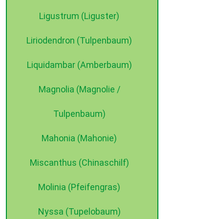
Ligustrum (Liguster)
Liriodendron (Tulpenbaum)
Liquidambar (Amberbaum)
Magnolia (Magnolie /
Tulpenbaum)
Mahonia (Mahonie)
Miscanthus (Chinaschilf)
Molinia (Pfeifengras)
Nyssa (Tupelobaum)