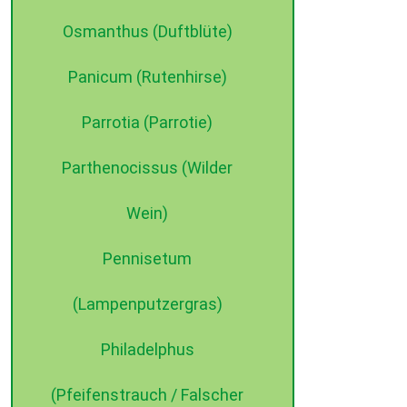
Osmanthus (Duftblüte)
Panicum (Rutenhirse)
Parrotia (Parrotie)
Parthenocissus (Wilder
Wein)
Pennisetum
(Lampenputzergras)
Philadelphus
(Pfeifenstrauch / Falscher