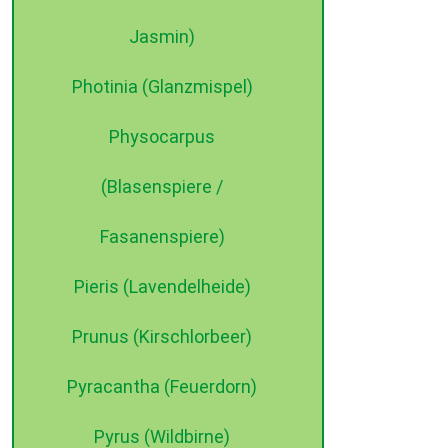
Jasmin)
Photinia (Glanzmispel)
Physocarpus
(Blasenspiere /
Fasanenspiere)
Pieris (Lavendelheide)
Prunus (Kirschlorbeer)
Pyracantha (Feuerdorn)
Pyrus (Wildbirne)