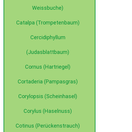
Weissbuche)
Catalpa (Trompetenbaum)
Cercidiphyllum
(Judasblattbaum)
Cornus (Hartriegel)
Cortaderia (Pampasgras)
©2015 dehne internet
Corylopsis (Scheinhasel)
Corylus (Haselnuss)
Cotinus (Perückenstrauch)