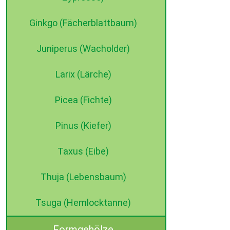
Ginkgo (Fächerblattbaum)
Juniperus (Wacholder)
Larix (Lärche)
Picea (Fichte)
Pinus (Kiefer)
Taxus (Eibe)
Thuja (Lebensbaum)
Tsuga (Hemlocktanne)
Formgehölze