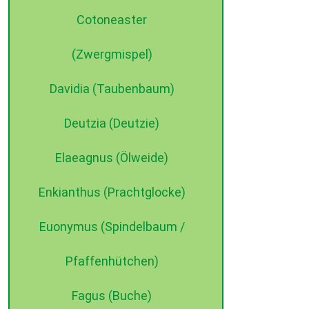
Cotoneaster
(Zwergmispel)
Davidia (Taubenbaum)
Deutzia (Deutzie)
Elaeagnus (Ölweide)
Enkianthus (Prachtglocke)
Euonymus (Spindelbaum /
Pfaffenhütchen)
Fagus (Buche)