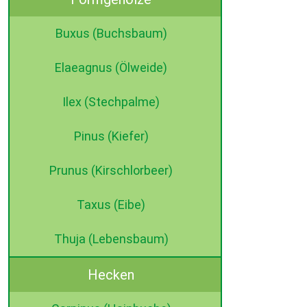
Buxus (Buchsbaum)
Elaeagnus (Ölweide)
Ilex (Stechpalme)
Pinus (Kiefer)
Prunus (Kirschlorbeer)
Taxus (Eibe)
Thuja (Lebensbaum)
Hecken