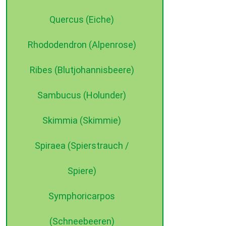
Quercus (Eiche)
Rhododendron (Alpenrose)
Ribes (Blutjohannisbeere)
Sambucus (Holunder)
Skimmia (Skimmie)
Spiraea (Spierstrauch /
Spiere)
Symphoricarpos
(Schneebeeren)