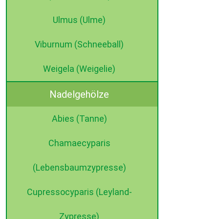
Ulmus (Ulme)
Viburnum (Schneeball)
Weigela (Weigelie)
Nadelgehölze
Abies (Tanne)
Chamaecyparis
(Lebensbaumzypresse)
Cupressocyparis (Leyland-
Zypresse)