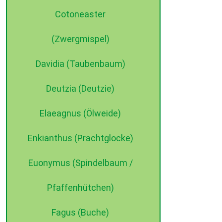
Cotoneaster
(Zwergmispel)
Davidia (Taubenbaum)
Deutzia (Deutzie)
Elaeagnus (Ölweide)
Enkianthus (Prachtglocke)
Euonymus (Spindelbaum /
Pfaffenhütchen)
Fagus (Buche)