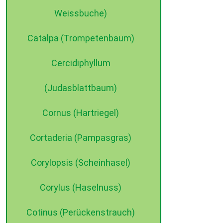
Weissbuche)
Catalpa (Trompetenbaum)
Cercidiphyllum
(Judasblattbaum)
Cornus (Hartriegel)
©2015 dehne internet
Cortaderia (Pampasgras)
Corylopsis (Scheinhasel)
Corylus (Haselnuss)
Cotinus (Perückenstrauch)