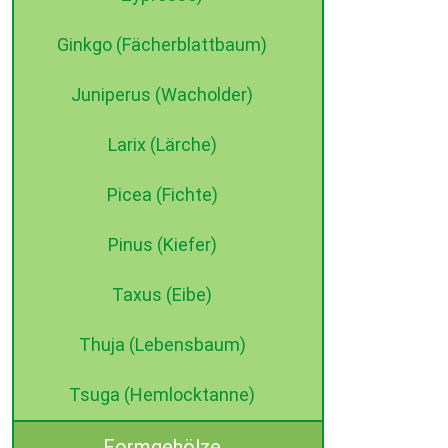
Ginkgo (Fächerblattbaum)
Juniperus (Wacholder)
Larix (Lärche)
Picea (Fichte)
Pinus (Kiefer)
Taxus (Eibe)
Thuja (Lebensbaum)
Tsuga (Hemlocktanne)
Formgehölze