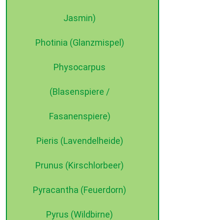
Jasmin)
Photinia (Glanzmispel)
Physocarpus
(Blasenspiere /
Fasanenspiere)
Pieris (Lavendelheide)
Prunus (Kirschlorbeer)
Pyracantha (Feuerdorn)
Pyrus (Wildbirne)