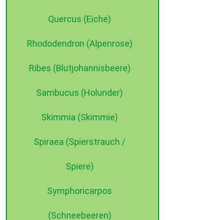
Quercus (Eiche)
Rhododendron (Alpenrose)
Ribes (Blutjohannisbeere)
Sambucus (Holunder)
Skimmia (Skimmie)
Spiraea (Spierstrauch /
Spiere)
Symphoricarpos
(Schneebeeren)