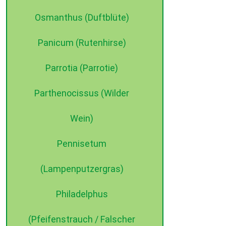
Osmanthus (Duftblüte)
Panicum (Rutenhirse)
Parrotia (Parrotie)
Parthenocissus (Wilder
Wein)
Pennisetum
(Lampenputzergras)
Philadelphus
(Pfeifenstrauch / Falscher