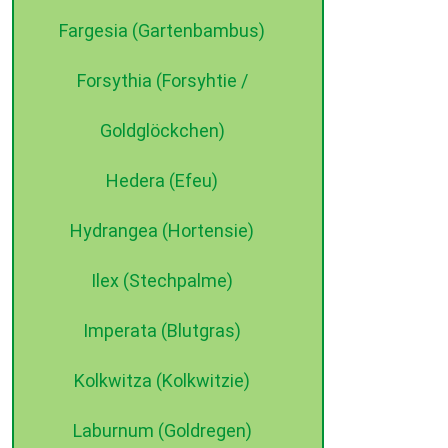
Fargesia (Gartenbambus)
Forsythia (Forsyhtie /
Goldglöckchen)
Hedera (Efeu)
Hydrangea (Hortensie)
Ilex (Stechpalme)
Imperata (Blutgras)
Kolkwitza (Kolkwitzie)
Laburnum (Goldregen)