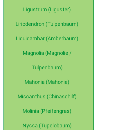
Ligustrum (Liguster)
Liriodendron (Tulpenbaum)
Liquidambar (Amberbaum)
Magnolia (Magnolie /
Tulpenbaum)
Mahonia (Mahonie)
Miscanthus (Chinaschilf)
Molinia (Pfeifengras)
Nyssa (Tupelobaum)