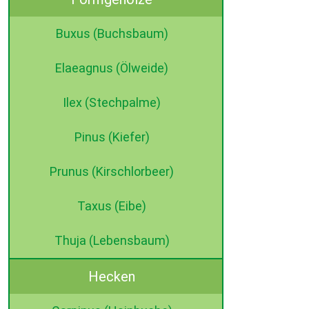
Buxus (Buchsbaum)
Elaeagnus (Ölweide)
Ilex (Stechpalme)
Pinus (Kiefer)
Prunus (Kirschlorbeer)
Taxus (Eibe)
Thuja (Lebensbaum)
Hecken