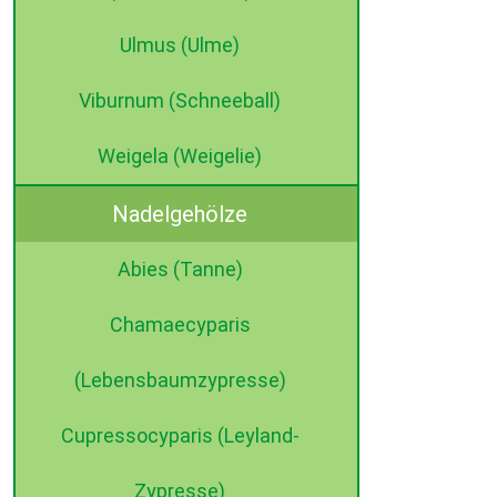
Ulmus (Ulme)
Viburnum (Schneeball)
Weigela (Weigelie)
Nadelgehölze
Abies (Tanne)
Chamaecyparis
(Lebensbaumzypresse)
Cupressocyparis (Leyland-
Zypresse)