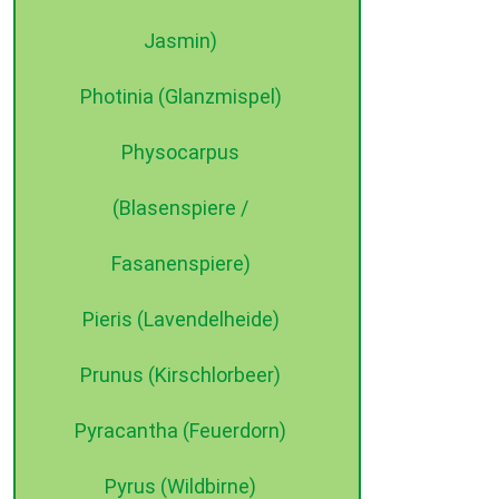
Jasmin)
Photinia (Glanzmispel)
Physocarpus
(Blasenspiere /
Fasanenspiere)
Pieris (Lavendelheide)
Prunus (Kirschlorbeer)
Pyracantha (Feuerdorn)
Pyrus (Wildbirne)