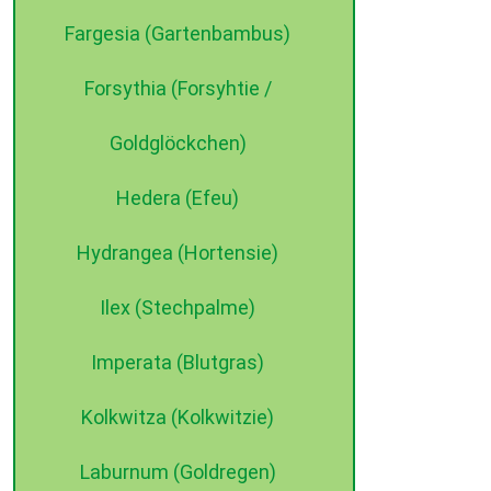
Fargesia (Gartenbambus)
Forsythia (Forsyhtie /
Goldglöckchen)
Hedera (Efeu)
Hydrangea (Hortensie)
Ilex (Stechpalme)
Imperata (Blutgras)
Kolkwitza (Kolkwitzie)
Laburnum (Goldregen)