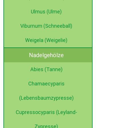
Ulmus (Ulme)
Viburnum (Schneeball)
Weigela (Weigelie)
Nadelgehölze
Abies (Tanne)
Chamaecyparis
(Lebensbaumzypresse)
Cupressocyparis (Leyland-
Zypresse)