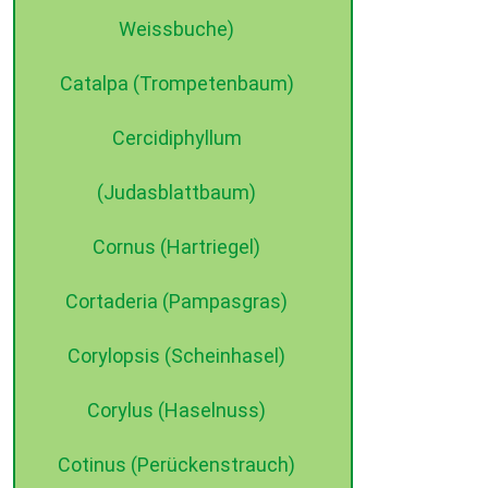
Weissbuche)
Catalpa (Trompetenbaum)
Cercidiphyllum
(Judasblattbaum)
Cornus (Hartriegel)
©2015 dehne internet
Cortaderia (Pampasgras)
Corylopsis (Scheinhasel)
Corylus (Haselnuss)
Cotinus (Perückenstrauch)