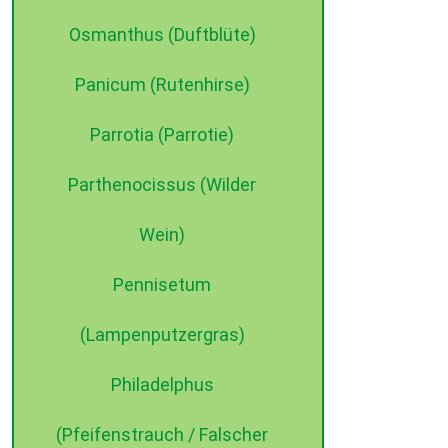
Osmanthus (Duftblüte)
Panicum (Rutenhirse)
Parrotia (Parrotie)
Parthenocissus (Wilder
Wein)
Pennisetum
(Lampenputzergras)
Philadelphus
(Pfeifenstrauch / Falscher