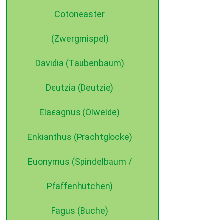
Cotoneaster
(Zwergmispel)
Davidia (Taubenbaum)
Deutzia (Deutzie)
Elaeagnus (Ölweide)
Enkianthus (Prachtglocke)
Euonymus (Spindelbaum /
Pfaffenhütchen)
Fagus (Buche)