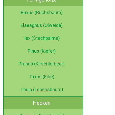
Buxus (Buchsbaum)
Elaeagnus (Ölweide)
Ilex (Stechpalme)
Pinus (Kiefer)
Prunus (Kirschlorbeer)
Taxus (Eibe)
Thuja (Lebensbaum)
Hecken