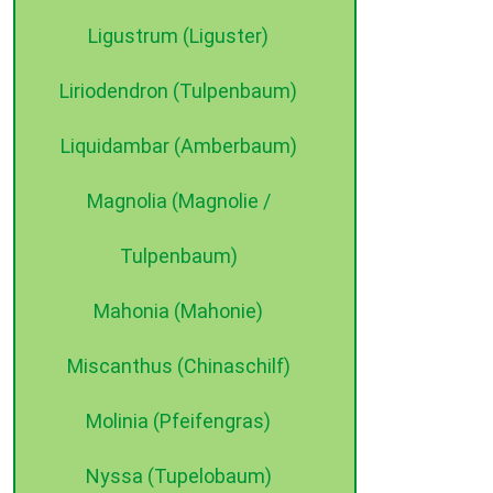
Ligustrum (Liguster)
Liriodendron (Tulpenbaum)
Liquidambar (Amberbaum)
Magnolia (Magnolie /
Tulpenbaum)
Mahonia (Mahonie)
Miscanthus (Chinaschilf)
Molinia (Pfeifengras)
Nyssa (Tupelobaum)