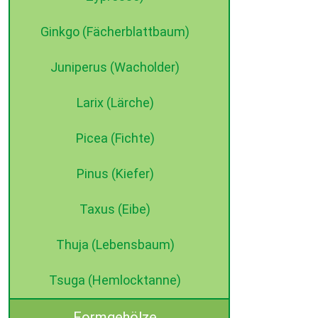
Ginkgo (Fächerblattbaum)
Juniperus (Wacholder)
Larix (Lärche)
Picea (Fichte)
Pinus (Kiefer)
Taxus (Eibe)
Thuja (Lebensbaum)
Tsuga (Hemlocktanne)
Formgehölze