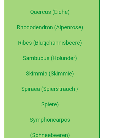
Quercus (Eiche)
Rhododendron (Alpenrose)
Ribes (Blutjohannisbeere)
Sambucus (Holunder)
Skimmia (Skimmie)
Spiraea (Spierstrauch /
Spiere)
Symphoricarpos
(Schneebeeren)