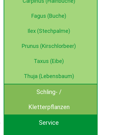
Carpinus (Hainbuche)
Fagus (Buche)
Ilex (Stechpalme)
Prunus (Kirschlorbeer)
Taxus (Eibe)
Thuja (Lebensbaum)
Schling- /
Kletterpflanzen
Service