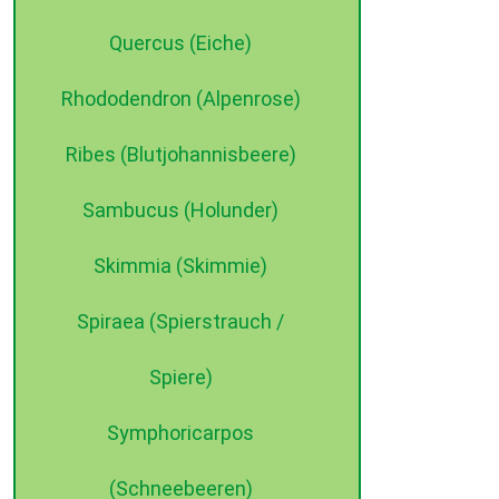
Quercus (Eiche)
Rhododendron (Alpenrose)
Ribes (Blutjohannisbeere)
Sambucus (Holunder)
Skimmia (Skimmie)
Spiraea (Spierstrauch /
Spiere)
Symphoricarpos
(Schneebeeren)