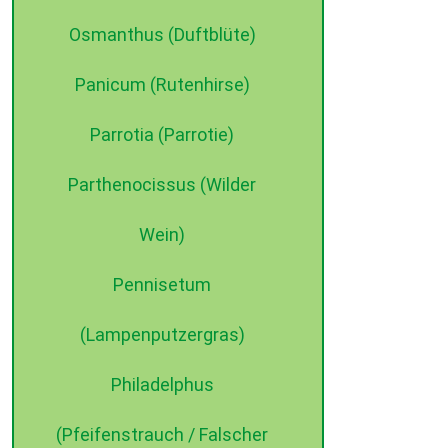
Osmanthus (Duftblüte)
Panicum (Rutenhirse)
Parrotia (Parrotie)
Parthenocissus (Wilder
Wein)
Pennisetum
(Lampenputzergras)
Philadelphus
(Pfeifenstrauch / Falscher