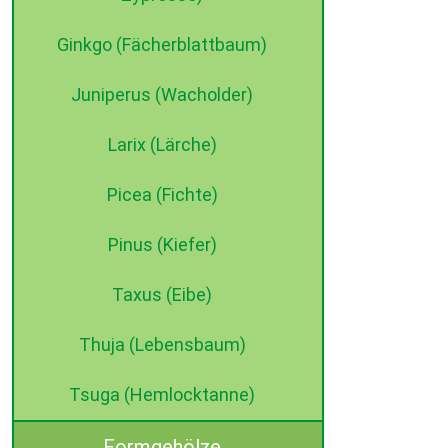
Ginkgo (Fächerblattbaum)
Juniperus (Wacholder)
Larix (Lärche)
Picea (Fichte)
Pinus (Kiefer)
Taxus (Eibe)
Thuja (Lebensbaum)
Tsuga (Hemlocktanne)
Formgehölze