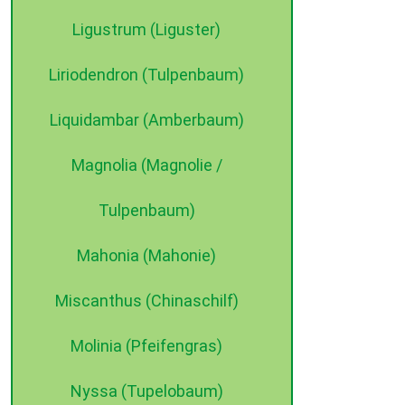
Ligustrum (Liguster)
Liriodendron (Tulpenbaum)
Liquidambar (Amberbaum)
Magnolia (Magnolie /
Tulpenbaum)
Mahonia (Mahonie)
Miscanthus (Chinaschilf)
Molinia (Pfeifengras)
Nyssa (Tupelobaum)