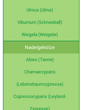
Ulmus (Ulme)
Viburnum (Schneeball)
Weigela (Weigelie)
Nadelgehölze
Abies (Tanne)
Chamaecyparis
(Lebensbaumzypresse)
Cupressocyparis (Leyland-
Zypresse)