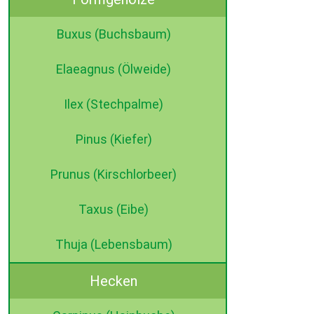
Buxus (Buchsbaum)
Elaeagnus (Ölweide)
Ilex (Stechpalme)
Pinus (Kiefer)
Prunus (Kirschlorbeer)
Taxus (Eibe)
Thuja (Lebensbaum)
Hecken