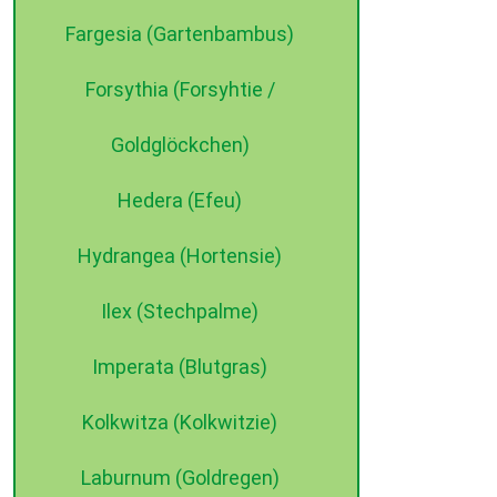
Fargesia (Gartenbambus)
Forsythia (Forsyhtie /
Goldglöckchen)
Hedera (Efeu)
Hydrangea (Hortensie)
Ilex (Stechpalme)
Imperata (Blutgras)
Kolkwitza (Kolkwitzie)
Laburnum (Goldregen)