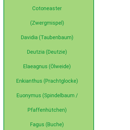
Cotoneaster
(Zwergmispel)
Davidia (Taubenbaum)
Deutzia (Deutzie)
Elaeagnus (Ölweide)
Enkianthus (Prachtglocke)
Euonymus (Spindelbaum /
Pfaffenhütchen)
Fagus (Buche)