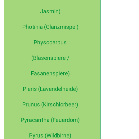
Jasmin)
Photinia (Glanzmispel)
Physocarpus
(Blasenspiere /
Fasanenspiere)
Pieris (Lavendelheide)
Prunus (Kirschlorbeer)
Pyracantha (Feuerdorn)
Pyrus (Wildbirne)