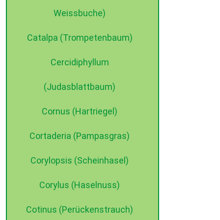
Weissbuche)
©2015 dehne internet
Catalpa (Trompetenbaum)
Cercidiphyllum
(Judasblattbaum)
Cornus (Hartriegel)
Cortaderia (Pampasgras)
Corylopsis (Scheinhasel)
Corylus (Haselnuss)
Cotinus (Perückenstrauch)