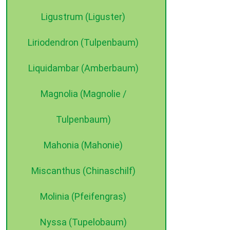
Ligustrum (Liguster)
Liriodendron (Tulpenbaum)
Liquidambar (Amberbaum)
Magnolia (Magnolie /
Tulpenbaum)
Mahonia (Mahonie)
Miscanthus (Chinaschilf)
Molinia (Pfeifengras)
Nyssa (Tupelobaum)