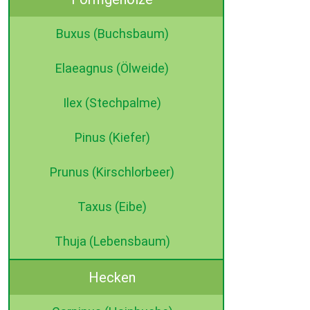
Buxus (Buchsbaum)
Elaeagnus (Ölweide)
Ilex (Stechpalme)
Pinus (Kiefer)
Prunus (Kirschlorbeer)
Taxus (Eibe)
Thuja (Lebensbaum)
Hecken