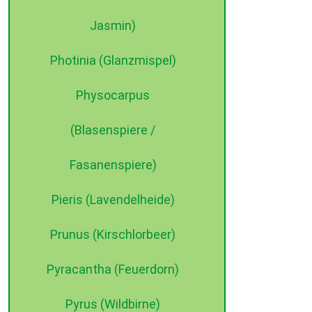
Jasmin)
Photinia (Glanzmispel)
Physocarpus
(Blasenspiere /
Fasanenspiere)
Pieris (Lavendelheide)
Prunus (Kirschlorbeer)
Pyracantha (Feuerdorn)
Pyrus (Wildbirne)