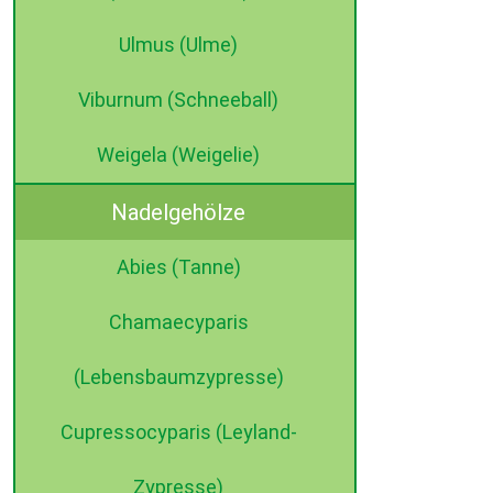
Ulmus (Ulme)
Viburnum (Schneeball)
Weigela (Weigelie)
Nadelgehölze
Abies (Tanne)
Chamaecyparis
(Lebensbaumzypresse)
Cupressocyparis (Leyland-
Zypresse)