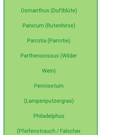
Osmanthus (Duftblüte)
Panicum (Rutenhirse)
Parrotia (Parrotie)
Parthenocissus (Wilder
Wein)
Pennisetum
(Lampenputzergras)
Philadelphus
(Pfeifenstrauch / Falscher