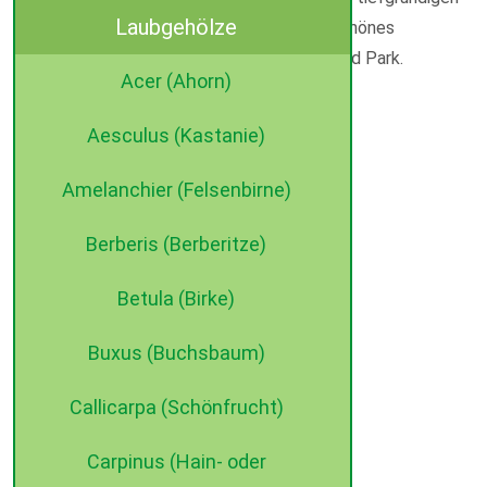
Laubgehölze
Boden und einen sonnigen Standort. Sehr schönes
Solitärgehölz für Einzelstellung im Garten und Park.
Acer (Ahorn)
Aesculus (Kastanie)
Amelanchier (Felsenbirne)
Berberis (Berberitze)
Betula (Birke)
Buxus (Buchsbaum)
Callicarpa (Schönfrucht)
Carpinus (Hain- oder