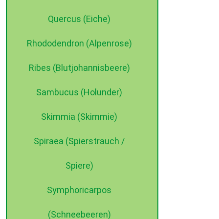
Quercus (Eiche)
Rhododendron (Alpenrose)
Ribes (Blutjohannisbeere)
Sambucus (Holunder)
Skimmia (Skimmie)
Spiraea (Spierstrauch /
Spiere)
Symphoricarpos
(Schneebeeren)