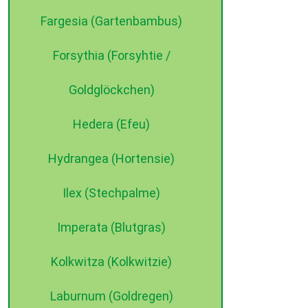
Fargesia (Gartenbambus)
Forsythia (Forsyhtie /
Goldglöckchen)
Hedera (Efeu)
Hydrangea (Hortensie)
Ilex (Stechpalme)
Imperata (Blutgras)
Kolkwitza (Kolkwitzie)
Laburnum (Goldregen)