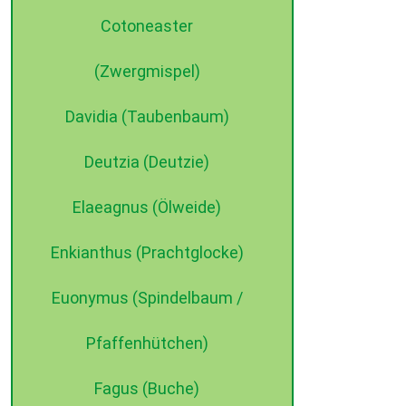
Cotoneaster
(Zwergmispel)
Davidia (Taubenbaum)
Deutzia (Deutzie)
Elaeagnus (Ölweide)
Enkianthus (Prachtglocke)
Euonymus (Spindelbaum /
Pfaffenhütchen)
Fagus (Buche)