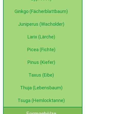
Ginkgo (Fächerblattbaum)
Juniperus (Wacholder)
Larix (Lärche)
Picea (Fichte)
Pinus (Kiefer)
Taxus (Eibe)
Thuja (Lebensbaum)
Tsuga (Hemlocktanne)
Formgehölze