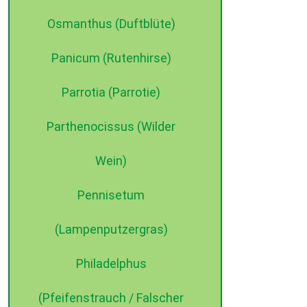
Osmanthus (Duftblüte)
Panicum (Rutenhirse)
Parrotia (Parrotie)
Parthenocissus (Wilder
Wein)
Pennisetum
(Lampenputzergras)
Philadelphus
(Pfeifenstrauch / Falscher