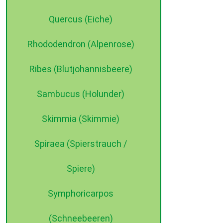
Quercus (Eiche)
Rhododendron (Alpenrose)
Ribes (Blutjohannisbeere)
Sambucus (Holunder)
Skimmia (Skimmie)
Spiraea (Spierstrauch /
Spiere)
Symphoricarpos
(Schneebeeren)