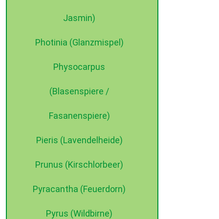
Jasmin)
Photinia (Glanzmispel)
Physocarpus
(Blasenspiere /
Fasanenspiere)
Pieris (Lavendelheide)
Prunus (Kirschlorbeer)
Pyracantha (Feuerdorn)
Pyrus (Wildbirne)