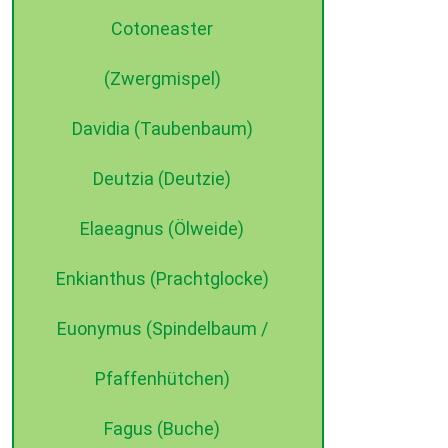
Cotoneaster
(Zwergmispel)
Davidia (Taubenbaum)
Deutzia (Deutzie)
Elaeagnus (Ölweide)
Enkianthus (Prachtglocke)
Euonymus (Spindelbaum /
Pfaffenhütchen)
Fagus (Buche)