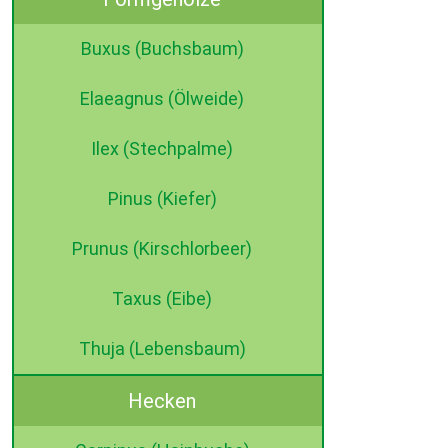
Buxus (Buchsbaum)
Elaeagnus (Ölweide)
Ilex (Stechpalme)
Pinus (Kiefer)
Prunus (Kirschlorbeer)
Taxus (Eibe)
Thuja (Lebensbaum)
Hecken