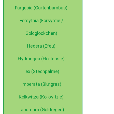
Fargesia (Gartenbambus)
Forsythia (Forsyhtie /
Goldglöckchen)
Hedera (Efeu)
Hydrangea (Hortensie)
Ilex (Stechpalme)
Imperata (Blutgras)
Kolkwitza (Kolkwitzie)
Laburnum (Goldregen)