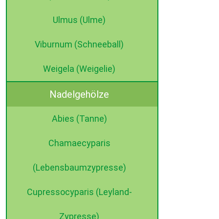
Ulmus (Ulme)
Viburnum (Schneeball)
Weigela (Weigelie)
Nadelgehölze
Abies (Tanne)
Chamaecyparis
(Lebensbaumzypresse)
Cupressocyparis (Leyland-
Zypresse)