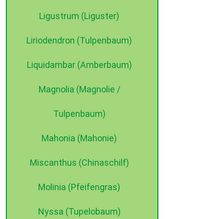
Ligustrum (Liguster)
Liriodendron (Tulpenbaum)
Liquidambar (Amberbaum)
Magnolia (Magnolie /
Tulpenbaum)
Mahonia (Mahonie)
Miscanthus (Chinaschilf)
Molinia (Pfeifengras)
Nyssa (Tupelobaum)