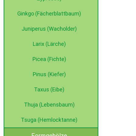
Ginkgo (Fächerblattbaum)
Juniperus (Wacholder)
Larix (Lärche)
Picea (Fichte)
Pinus (Kiefer)
Taxus (Eibe)
Thuja (Lebensbaum)
Tsuga (Hemlocktanne)
Formgehölze