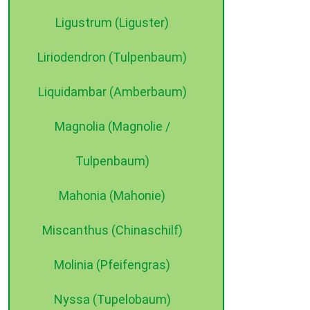
Ligustrum (Liguster)
Liriodendron (Tulpenbaum)
Liquidambar (Amberbaum)
Magnolia (Magnolie /
Tulpenbaum)
Mahonia (Mahonie)
Miscanthus (Chinaschilf)
Molinia (Pfeifengras)
Nyssa (Tupelobaum)