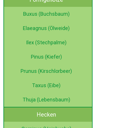
Buxus (Buchsbaum)
Elaeagnus (Ölweide)
Ilex (Stechpalme)
Pinus (Kiefer)
Prunus (Kirschlorbeer)
Taxus (Eibe)
Thuja (Lebensbaum)
Hecken