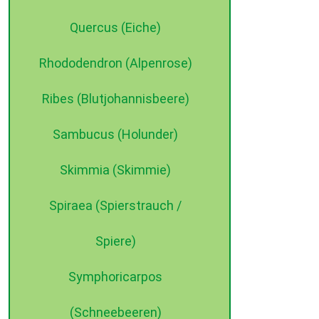
Quercus (Eiche)
Rhododendron (Alpenrose)
Ribes (Blutjohannisbeere)
Sambucus (Holunder)
Skimmia (Skimmie)
Spiraea (Spierstrauch /
Spiere)
Symphoricarpos
(Schneebeeren)