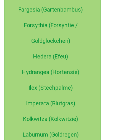
Fargesia (Gartenbambus)
Forsythia (Forsyhtie /
Goldglöckchen)
Hedera (Efeu)
Hydrangea (Hortensie)
Ilex (Stechpalme)
Imperata (Blutgras)
Kolkwitza (Kolkwitzie)
Laburnum (Goldregen)