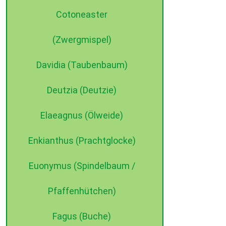
Cotoneaster
(Zwergmispel)
Davidia (Taubenbaum)
Deutzia (Deutzie)
©2015 dehne internet
Elaeagnus (Ölweide)
Enkianthus (Prachtglocke)
Euonymus (Spindelbaum /
Pfaffenhütchen)
Fagus (Buche)