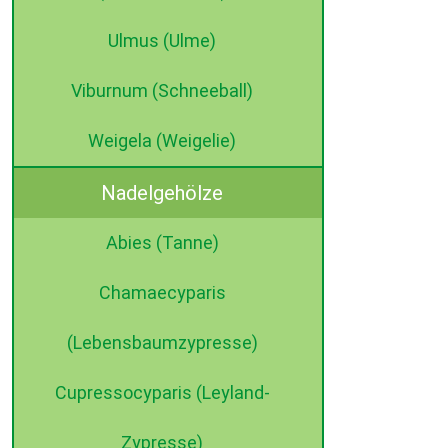
Ulmus (Ulme)
Viburnum (Schneeball)
Weigela (Weigelie)
Nadelgehölze
Abies (Tanne)
Chamaecyparis
(Lebensbaumzypresse)
Cupressocyparis (Leyland-
Zypresse)