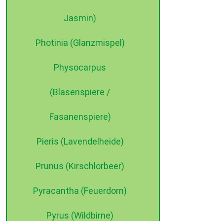
Jasmin)
Photinia (Glanzmispel)
Physocarpus
(Blasenspiere /
Fasanenspiere)
Pieris (Lavendelheide)
Prunus (Kirschlorbeer)
Pyracantha (Feuerdorn)
Pyrus (Wildbirne)