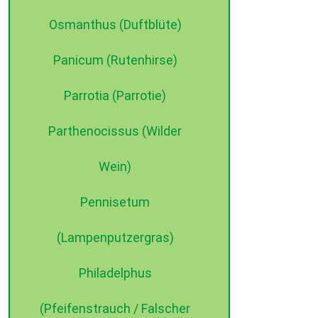
Osmanthus (Duftblüte)
Panicum (Rutenhirse)
Parrotia (Parrotie)
Parthenocissus (Wilder
Wein)
Pennisetum
(Lampenputzergras)
Philadelphus
(Pfeifenstrauch / Falscher