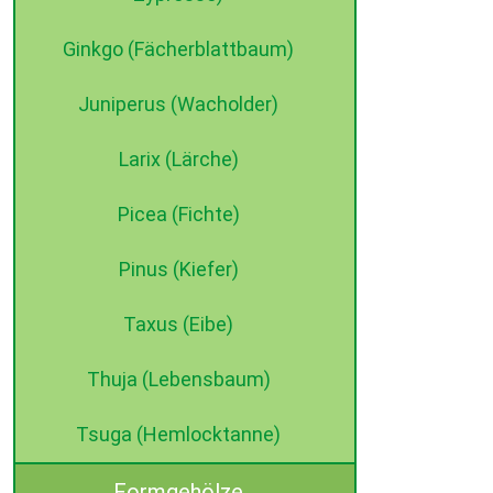
Ginkgo (Fächerblattbaum)
Juniperus (Wacholder)
Larix (Lärche)
Picea (Fichte)
Pinus (Kiefer)
Taxus (Eibe)
Thuja (Lebensbaum)
Tsuga (Hemlocktanne)
Formgehölze