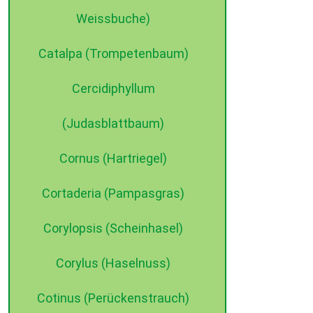
Weissbuche)
Catalpa (Trompetenbaum)
Cercidiphyllum
(Judasblattbaum)
Cornus (Hartriegel)
Cortaderia (Pampasgras)
Corylopsis (Scheinhasel)
Corylus (Haselnuss)
Cotinus (Perückenstrauch)