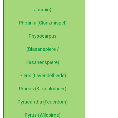
Jasmin)
Photinia (Glanzmispel)
Physocarpus
(Blasenspiere /
Fasanenspiere)
Pieris (Lavendelheide)
Prunus (Kirschlorbeer)
Pyracantha (Feuerdorn)
Pyrus (Wildbirne)