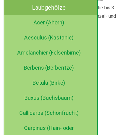
Laubgehölze
Blütezeitpunkt liegt zwischen der 4. Maiwoche bis 3.
Juniwoche. Bestens geeignet als Gerüst-, Einzel- und
Acer (Ahorn)
Gruppenpflanzung.
Aesculus (Kastanie)
Amelanchier (Felsenbirne)
Berberis (Berberitze)
Betula (Birke)
Buxus (Buchsbaum)
©2015 dehne internet
Callicarpa (Schönfrucht)
Carpinus (Hain- oder