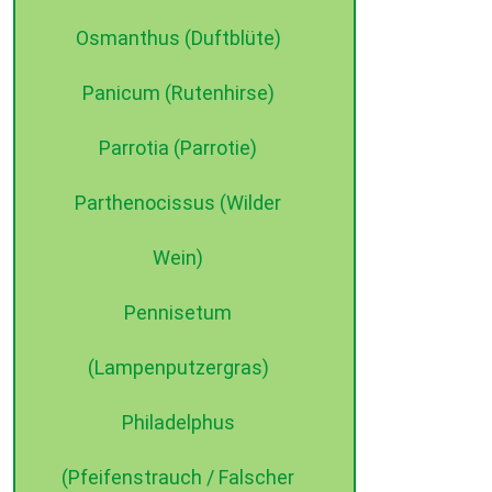
Osmanthus (Duftblüte)
Panicum (Rutenhirse)
Parrotia (Parrotie)
Parthenocissus (Wilder
Wein)
Pennisetum
(Lampenputzergras)
Philadelphus
(Pfeifenstrauch / Falscher