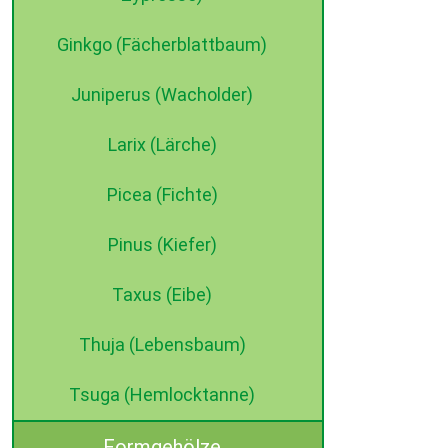
Ginkgo (Fächerblattbaum)
Juniperus (Wacholder)
Larix (Lärche)
Picea (Fichte)
Pinus (Kiefer)
Taxus (Eibe)
Thuja (Lebensbaum)
Tsuga (Hemlocktanne)
Formgehölze