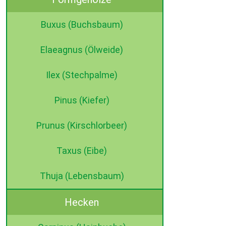
Buxus (Buchsbaum)
Elaeagnus (Ölweide)
Ilex (Stechpalme)
Pinus (Kiefer)
Prunus (Kirschlorbeer)
Taxus (Eibe)
Thuja (Lebensbaum)
Hecken