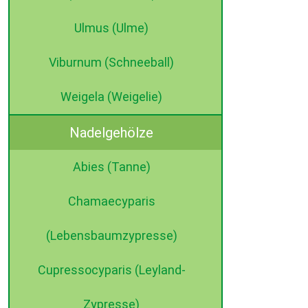
Ulmus (Ulme)
Viburnum (Schneeball)
Weigela (Weigelie)
Nadelgehölze
Abies (Tanne)
Chamaecyparis
(Lebensbaumzypresse)
Cupressocyparis (Leyland-
Zypresse)