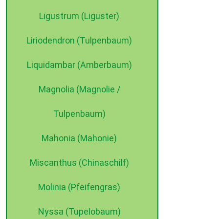
Ligustrum (Liguster)
Liriodendron (Tulpenbaum)
Liquidambar (Amberbaum)
Magnolia (Magnolie /
Tulpenbaum)
Mahonia (Mahonie)
Miscanthus (Chinaschilf)
Molinia (Pfeifengras)
Nyssa (Tupelobaum)