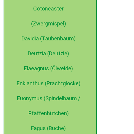
Cotoneaster
(Zwergmispel)
Davidia (Taubenbaum)
Deutzia (Deutzie)
Elaeagnus (Ölweide)
Enkianthus (Prachtglocke)
Euonymus (Spindelbaum /
Pfaffenhütchen)
Fagus (Buche)