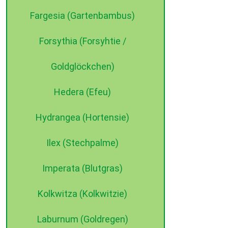
Fargesia (Gartenbambus)
Forsythia (Forsyhtie /
Goldglöckchen)
Hedera (Efeu)
Hydrangea (Hortensie)
Ilex (Stechpalme)
Imperata (Blutgras)
Kolkwitza (Kolkwitzie)
Laburnum (Goldregen)