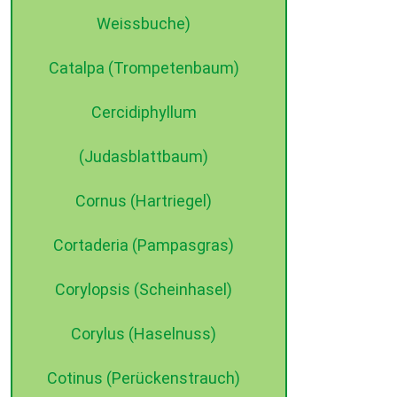
Weissbuche)
Catalpa (Trompetenbaum)
Cercidiphyllum
(Judasblattbaum)
Cornus (Hartriegel)
Cortaderia (Pampasgras)
Corylopsis (Scheinhasel)
Corylus (Haselnuss)
Cotinus (Perückenstrauch)