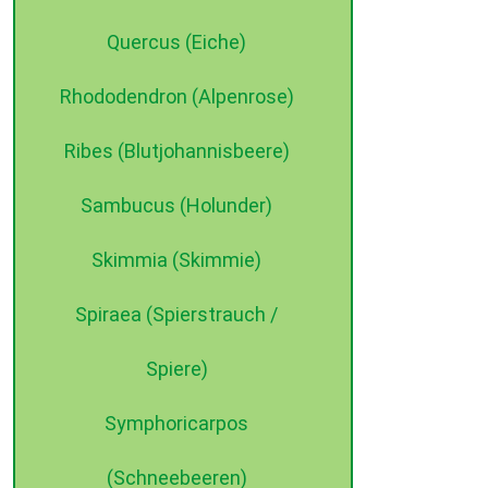
Quercus (Eiche)
Rhododendron (Alpenrose)
Ribes (Blutjohannisbeere)
Sambucus (Holunder)
Skimmia (Skimmie)
Spiraea (Spierstrauch /
Spiere)
Symphoricarpos
(Schneebeeren)