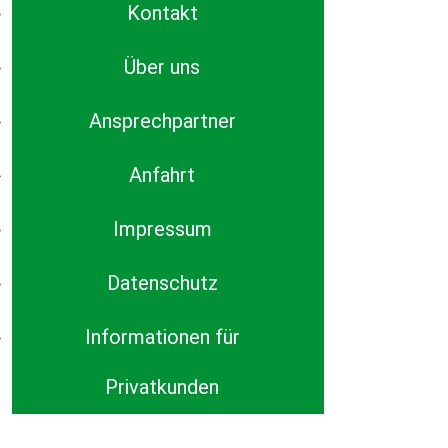
Kontakt
Über uns
Ansprechpartner
Anfahrt
Impressum
Datenschutz
Informationen für
Privatkunden