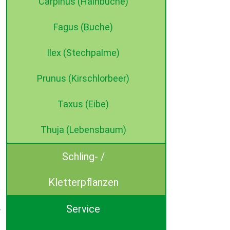
Carpinus (Hainbuche)
Fagus (Buche)
Ilex (Stechpalme)
Prunus (Kirschlorbeer)
Taxus (Eibe)
Thuja (Lebensbaum)
Schling- /
Kletterpflanzen
Service