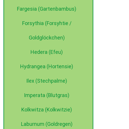
Fargesia (Gartenbambus)
Forsythia (Forsyhtie /
Goldglöckchen)
Hedera (Efeu)
Hydrangea (Hortensie)
Ilex (Stechpalme)
Imperata (Blutgras)
Kolkwitza (Kolkwitzie)
Laburnum (Goldregen)