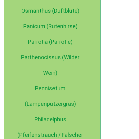
Osmanthus (Duftblüte)
Panicum (Rutenhirse)
Parrotia (Parrotie)
Parthenocissus (Wilder
Wein)
Pennisetum
(Lampenputzergras)
Philadelphus
(Pfeifenstrauch / Falscher