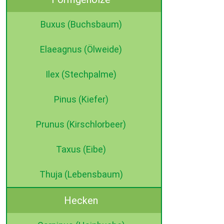
Buxus (Buchsbaum)
Elaeagnus (Ölweide)
Ilex (Stechpalme)
Pinus (Kiefer)
Prunus (Kirschlorbeer)
Taxus (Eibe)
Thuja (Lebensbaum)
Hecken