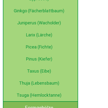
Ginkgo (Fächerblattbaum)
Juniperus (Wacholder)
Larix (Lärche)
Picea (Fichte)
Pinus (Kiefer)
Taxus (Eibe)
Thuja (Lebensbaum)
Tsuga (Hemlocktanne)
Formgehölze