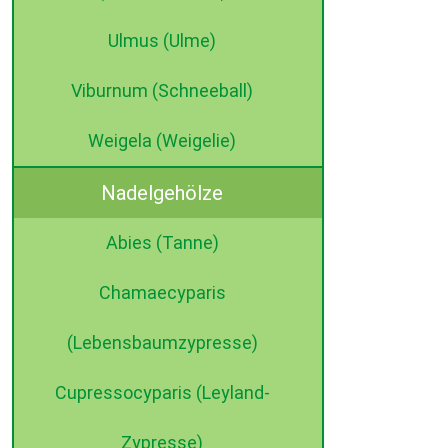
Ulmus (Ulme)
Viburnum (Schneeball)
Weigela (Weigelie)
Nadelgehölze
Abies (Tanne)
Chamaecyparis
(Lebensbaumzypresse)
Cupressocyparis (Leyland-
Zypresse)