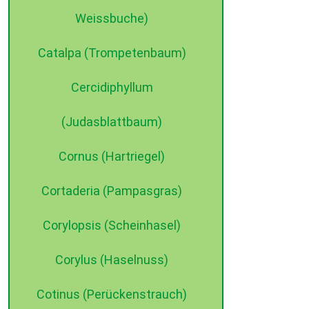
Weissbuche)
Catalpa (Trompetenbaum)
Cercidiphyllum
(Judasblattbaum)
Cornus (Hartriegel)
Cortaderia (Pampasgras)
Corylopsis (Scheinhasel)
Corylus (Haselnuss)
Cotinus (Perückenstrauch)