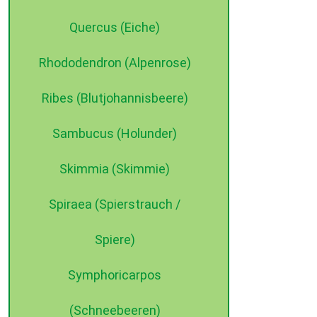
Quercus (Eiche)
Rhododendron (Alpenrose)
Ribes (Blutjohannisbeere)
Sambucus (Holunder)
Skimmia (Skimmie)
Spiraea (Spierstrauch /
Spiere)
Symphoricarpos
(Schneebeeren)