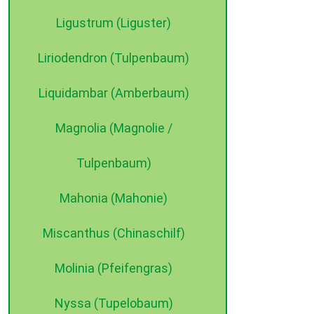
Ligustrum (Liguster)
Liriodendron (Tulpenbaum)
Liquidambar (Amberbaum)
Magnolia (Magnolie /
Tulpenbaum)
Mahonia (Mahonie)
Miscanthus (Chinaschilf)
Molinia (Pfeifengras)
Nyssa (Tupelobaum)