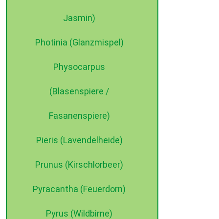
Jasmin)
Photinia (Glanzmispel)
Physocarpus
(Blasenspiere /
Fasanenspiere)
Pieris (Lavendelheide)
Prunus (Kirschlorbeer)
Pyracantha (Feuerdorn)
Pyrus (Wildbirne)