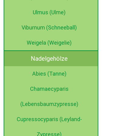
Ulmus (Ulme)
Viburnum (Schneeball)
Weigela (Weigelie)
Nadelgehölze
Abies (Tanne)
Chamaecyparis
(Lebensbaumzypresse)
Cupressocyparis (Leyland-
Zypresse)