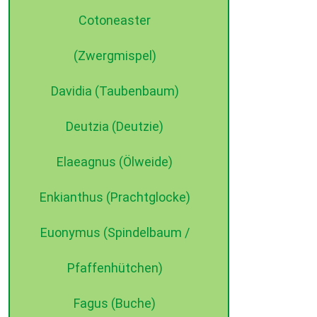
Cotoneaster
(Zwergmispel)
Davidia (Taubenbaum)
Deutzia (Deutzie)
Elaeagnus (Ölweide)
Enkianthus (Prachtglocke)
Euonymus (Spindelbaum /
Pfaffenhütchen)
Fagus (Buche)