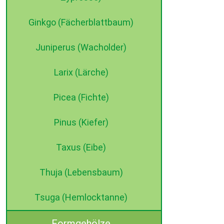
Ginkgo (Fächerblattbaum)
Juniperus (Wacholder)
Larix (Lärche)
Picea (Fichte)
Pinus (Kiefer)
Taxus (Eibe)
Thuja (Lebensbaum)
Tsuga (Hemlocktanne)
Formgehölze