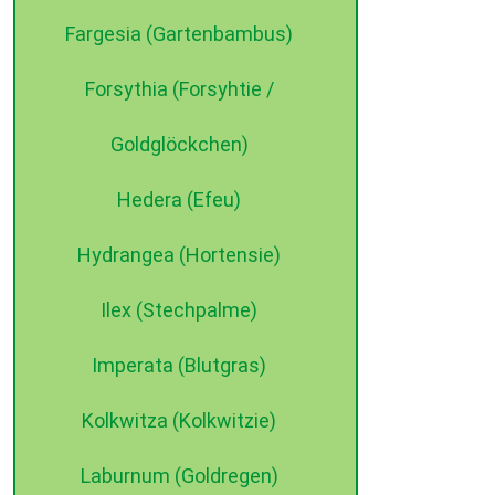
Fargesia (Gartenbambus)
Forsythia (Forsyhtie /
Goldglöckchen)
Hedera (Efeu)
Hydrangea (Hortensie)
Ilex (Stechpalme)
Imperata (Blutgras)
Kolkwitza (Kolkwitzie)
Laburnum (Goldregen)