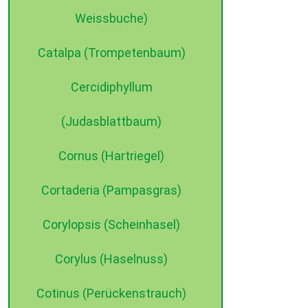
Weissbuche)
Catalpa (Trompetenbaum)
Cercidiphyllum
©2015 dehne internet
(Judasblattbaum)
Cornus (Hartriegel)
Cortaderia (Pampasgras)
Corylopsis (Scheinhasel)
Corylus (Haselnuss)
Cotinus (Perückenstrauch)