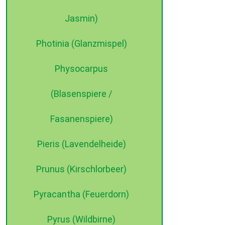
Jasmin)
Photinia (Glanzmispel)
Physocarpus
(Blasenspiere /
Fasanenspiere)
Pieris (Lavendelheide)
Prunus (Kirschlorbeer)
Pyracantha (Feuerdorn)
Pyrus (Wildbirne)