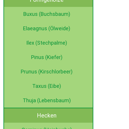
Buxus (Buchsbaum)
Elaeagnus (Ölweide)
Ilex (Stechpalme)
Pinus (Kiefer)
Prunus (Kirschlorbeer)
Taxus (Eibe)
Thuja (Lebensbaum)
Hecken