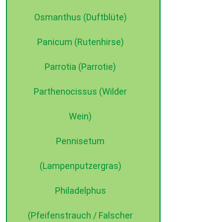
Osmanthus (Duftblüte)
Panicum (Rutenhirse)
Parrotia (Parrotie)
Parthenocissus (Wilder
Wein)
Pennisetum
(Lampenputzergras)
Philadelphus
(Pfeifenstrauch / Falscher