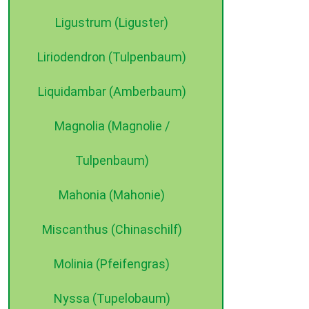
Ligustrum (Liguster)
Liriodendron (Tulpenbaum)
Liquidambar (Amberbaum)
Magnolia (Magnolie /
Tulpenbaum)
Mahonia (Mahonie)
Miscanthus (Chinaschilf)
Molinia (Pfeifengras)
Nyssa (Tupelobaum)