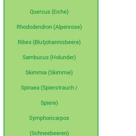
Quercus (Eiche)
Rhododendron (Alpenrose)
Ribes (Blutjohannisbeere)
Sambucus (Holunder)
Skimmia (Skimmie)
Spiraea (Spierstrauch /
Spiere)
Symphoricarpos
(Schneebeeren)