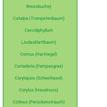
Weissbuche)
Catalpa (Trompetenbaum)
Cercidiphyllum
©2015 dehne internet
(Judasblattbaum)
Cornus (Hartriegel)
Cortaderia (Pampasgras)
Corylopsis (Scheinhasel)
Corylus (Haselnuss)
Cotinus (Perückenstrauch)