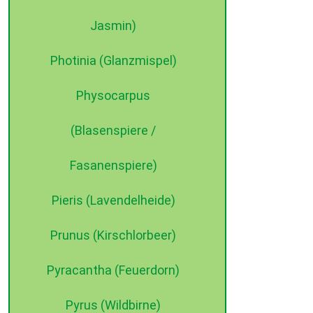
Jasmin)
Photinia (Glanzmispel)
Physocarpus
(Blasenspiere /
Fasanenspiere)
Pieris (Lavendelheide)
Prunus (Kirschlorbeer)
Pyracantha (Feuerdorn)
Pyrus (Wildbirne)