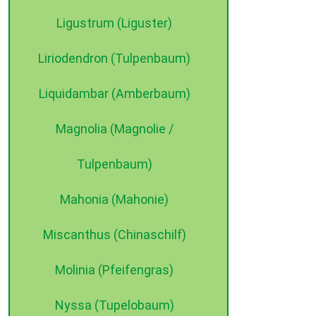
Ligustrum (Liguster)
Liriodendron (Tulpenbaum)
Liquidambar (Amberbaum)
Magnolia (Magnolie /
Tulpenbaum)
Mahonia (Mahonie)
Miscanthus (Chinaschilf)
Molinia (Pfeifengras)
Nyssa (Tupelobaum)