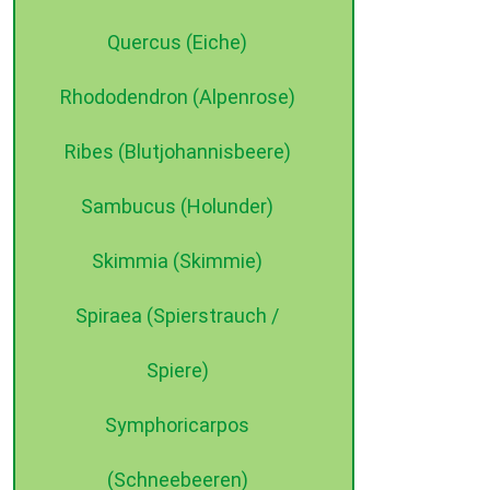
Quercus (Eiche)
Rhododendron (Alpenrose)
Ribes (Blutjohannisbeere)
Sambucus (Holunder)
Skimmia (Skimmie)
Spiraea (Spierstrauch /
Spiere)
Symphoricarpos
(Schneebeeren)