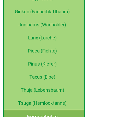
Ginkgo (Fächerblattbaum)
Juniperus (Wacholder)
Larix (Lärche)
Picea (Fichte)
Pinus (Kiefer)
Taxus (Eibe)
Thuja (Lebensbaum)
Tsuga (Hemlocktanne)
Formgehölze