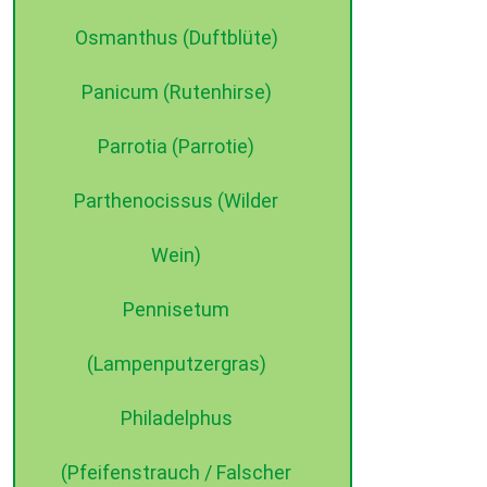
Osmanthus (Duftblüte)
Panicum (Rutenhirse)
Parrotia (Parrotie)
Parthenocissus (Wilder
Wein)
Pennisetum
(Lampenputzergras)
Philadelphus
(Pfeifenstrauch / Falscher