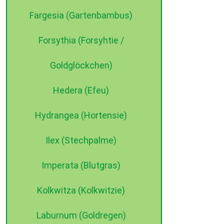
Fargesia (Gartenbambus)
Forsythia (Forsyhtie /
Goldglöckchen)
Hedera (Efeu)
Hydrangea (Hortensie)
Ilex (Stechpalme)
Imperata (Blutgras)
Kolkwitza (Kolkwitzie)
Laburnum (Goldregen)