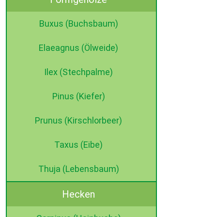
Buxus (Buchsbaum)
Elaeagnus (Ölweide)
Ilex (Stechpalme)
Pinus (Kiefer)
Prunus (Kirschlorbeer)
Taxus (Eibe)
Thuja (Lebensbaum)
Hecken