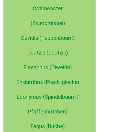
Cotoneaster
(Zwergmispel)
Davidia (Taubenbaum)
Deutzia (Deutzie)
Elaeagnus (Ölweide)
Enkianthus (Prachtglocke)
Euonymus (Spindelbaum /
Pfaffenhütchen)
Fagus (Buche)