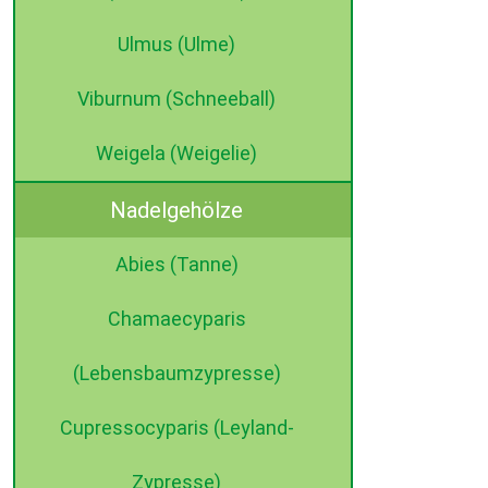
Ulmus (Ulme)
Viburnum (Schneeball)
Weigela (Weigelie)
Nadelgehölze
Abies (Tanne)
Chamaecyparis
(Lebensbaumzypresse)
Cupressocyparis (Leyland-
Zypresse)