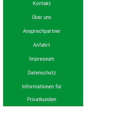
Kontakt
Über uns
Ansprechpartner
Anfahrt
Impressum
Datenschutz
Informationen für
Privatkunden