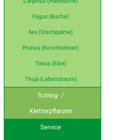
Carpinus (Hainbuche)
Fagus (Buche)
Ilex (Stechpalme)
Prunus (Kirschlorbeer)
Taxus (Eibe)
Thuja (Lebensbaum)
Schling- /
Kletterpflanzen
Service