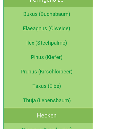
Buxus (Buchsbaum)
Elaeagnus (Ölweide)
Ilex (Stechpalme)
Pinus (Kiefer)
Prunus (Kirschlorbeer)
Taxus (Eibe)
Thuja (Lebensbaum)
Hecken