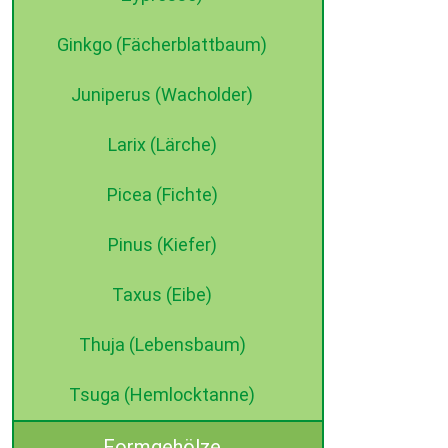
Ginkgo (Fächerblattbaum)
Juniperus (Wacholder)
Larix (Lärche)
Picea (Fichte)
Pinus (Kiefer)
Taxus (Eibe)
Thuja (Lebensbaum)
Tsuga (Hemlocktanne)
Formgehölze