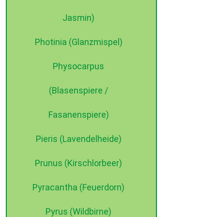
Jasmin)
Photinia (Glanzmispel)
Physocarpus
(Blasenspiere /
Fasanenspiere)
Pieris (Lavendelheide)
Prunus (Kirschlorbeer)
Pyracantha (Feuerdorn)
Pyrus (Wildbirne)