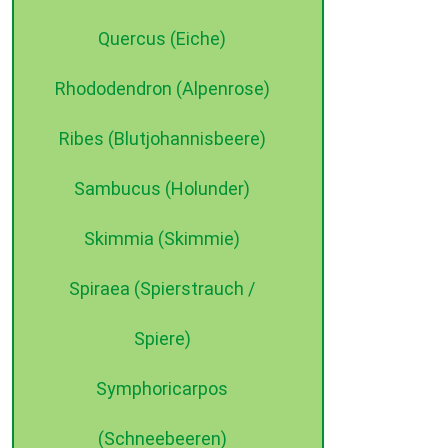
Quercus (Eiche)
Rhododendron (Alpenrose)
Ribes (Blutjohannisbeere)
Sambucus (Holunder)
Skimmia (Skimmie)
Spiraea (Spierstrauch /
Spiere)
Symphoricarpos
(Schneebeeren)