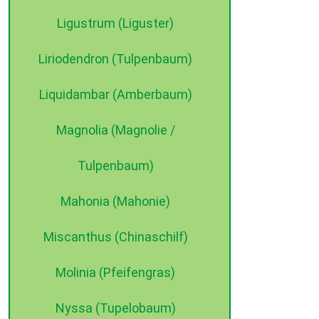
Ligustrum (Liguster)
Liriodendron (Tulpenbaum)
Liquidambar (Amberbaum)
Magnolia (Magnolie /
Tulpenbaum)
Mahonia (Mahonie)
Miscanthus (Chinaschilf)
Molinia (Pfeifengras)
Nyssa (Tupelobaum)