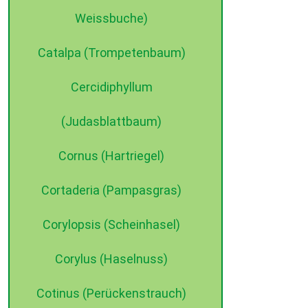
Weissbuche)
Catalpa (Trompetenbaum)
Cercidiphyllum
(Judasblattbaum)
Cornus (Hartriegel)
Cortaderia (Pampasgras)
Corylopsis (Scheinhasel)
Corylus (Haselnuss)
Cotinus (Perückenstrauch)