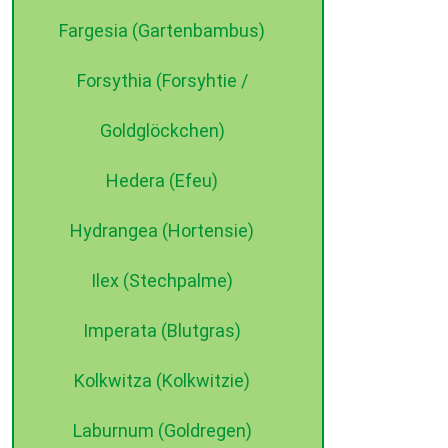
Fargesia (Gartenbambus)
Forsythia (Forsyhtie /
Goldglöckchen)
Hedera (Efeu)
Hydrangea (Hortensie)
Ilex (Stechpalme)
Imperata (Blutgras)
Kolkwitza (Kolkwitzie)
Laburnum (Goldregen)