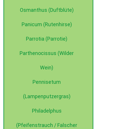
Osmanthus (Duftblüte)
Panicum (Rutenhirse)
Parrotia (Parrotie)
Parthenocissus (Wilder
Wein)
Pennisetum
(Lampenputzergras)
Philadelphus
(Pfeifenstrauch / Falscher