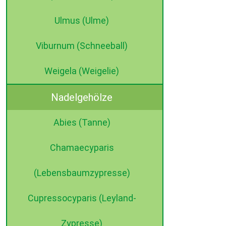
Ulmus (Ulme)
Viburnum (Schneeball)
Weigela (Weigelie)
Nadelgehölze
Abies (Tanne)
Chamaecyparis
(Lebensbaumzypresse)
Cupressocyparis (Leyland-
Zypresse)