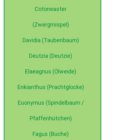
Cotoneaster
(Zwergmispel)
Davidia (Taubenbaum)
Deutzia (Deutzie)
Elaeagnus (Ölweide)
Enkianthus (Prachtglocke)
Euonymus (Spindelbaum /
Pfaffenhütchen)
Fagus (Buche)