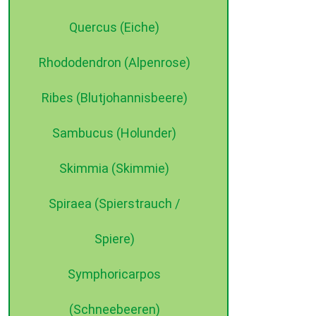
Quercus (Eiche)
Rhododendron (Alpenrose)
Ribes (Blutjohannisbeere)
Sambucus (Holunder)
Skimmia (Skimmie)
Spiraea (Spierstrauch /
Spiere)
Symphoricarpos
(Schneebeeren)