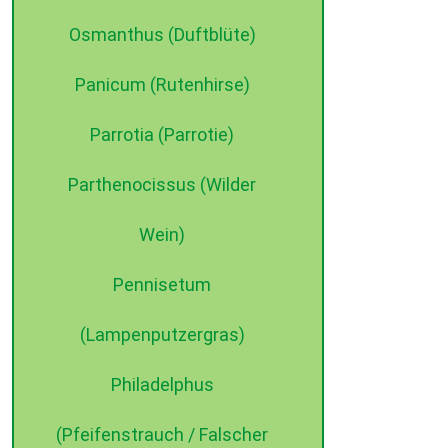
Osmanthus (Duftblüte)
Panicum (Rutenhirse)
Parrotia (Parrotie)
Parthenocissus (Wilder
Wein)
Pennisetum
(Lampenputzergras)
Philadelphus
(Pfeifenstrauch / Falscher