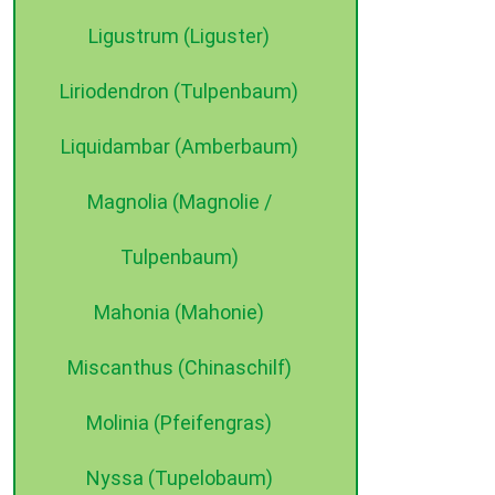
Ligustrum (Liguster)
Liriodendron (Tulpenbaum)
Liquidambar (Amberbaum)
Magnolia (Magnolie /
Tulpenbaum)
Mahonia (Mahonie)
Miscanthus (Chinaschilf)
Molinia (Pfeifengras)
Nyssa (Tupelobaum)