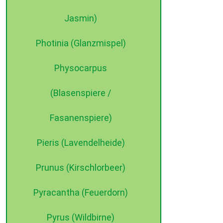
Jasmin)
Photinia (Glanzmispel)
Physocarpus
(Blasenspiere /
Fasanenspiere)
Pieris (Lavendelheide)
Prunus (Kirschlorbeer)
Pyracantha (Feuerdorn)
Pyrus (Wildbirne)