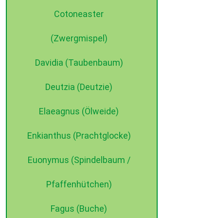
Cotoneaster
(Zwergmispel)
Davidia (Taubenbaum)
Deutzia (Deutzie)
Elaeagnus (Ölweide)
©2015 dehne internet
Enkianthus (Prachtglocke)
Euonymus (Spindelbaum /
Pfaffenhütchen)
Fagus (Buche)