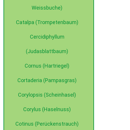
Weissbuche)
Catalpa (Trompetenbaum)
Cercidiphyllum
(Judasblattbaum)
Cornus (Hartriegel)
Cortaderia (Pampasgras)
Corylopsis (Scheinhasel)
Corylus (Haselnuss)
Cotinus (Perückenstrauch)