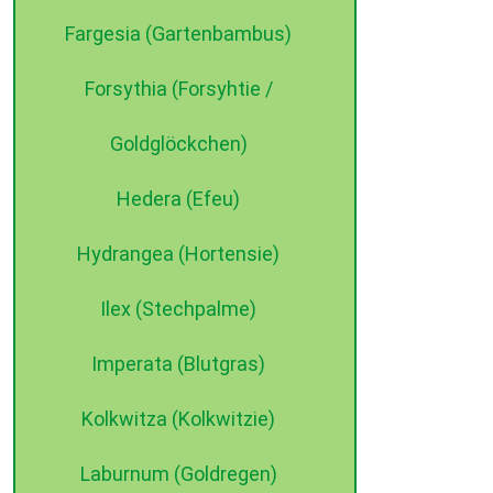
Fargesia (Gartenbambus)
Forsythia (Forsyhtie /
Goldglöckchen)
Hedera (Efeu)
Hydrangea (Hortensie)
Ilex (Stechpalme)
Imperata (Blutgras)
Kolkwitza (Kolkwitzie)
Laburnum (Goldregen)