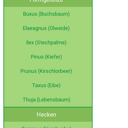
Buxus (Buchsbaum)
Elaeagnus (Ölweide)
Ilex (Stechpalme)
Pinus (Kiefer)
Prunus (Kirschlorbeer)
Taxus (Eibe)
Thuja (Lebensbaum)
Hecken