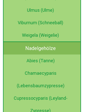
Ulmus (Ulme)
Viburnum (Schneeball)
Weigela (Weigelie)
Nadelgehölze
Abies (Tanne)
Chamaecyparis
(Lebensbaumzypresse)
Cupressocyparis (Leyland-
Zypresse)