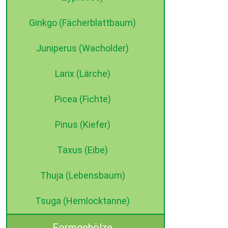
Ginkgo (Fächerblattbaum)
Juniperus (Wacholder)
Larix (Lärche)
Picea (Fichte)
Pinus (Kiefer)
Taxus (Eibe)
Thuja (Lebensbaum)
Tsuga (Hemlocktanne)
Formgehölze