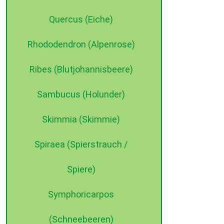
Quercus (Eiche)
Rhododendron (Alpenrose)
Ribes (Blutjohannisbeere)
Sambucus (Holunder)
Skimmia (Skimmie)
Spiraea (Spierstrauch /
Spiere)
Symphoricarpos
(Schneebeeren)