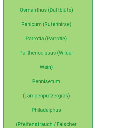
Osmanthus (Duftblüte)
Panicum (Rutenhirse)
Parrotia (Parrotie)
Parthenocissus (Wilder
Wein)
Pennisetum
(Lampenputzergras)
Philadelphus
(Pfeifenstrauch / Falscher