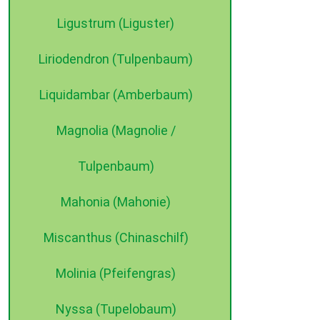
Ligustrum (Liguster)
Liriodendron (Tulpenbaum)
Liquidambar (Amberbaum)
Magnolia (Magnolie /
Tulpenbaum)
Mahonia (Mahonie)
Miscanthus (Chinaschilf)
Molinia (Pfeifengras)
Nyssa (Tupelobaum)