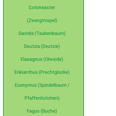
Cotoneaster
(Zwergmispel)
Davidia (Taubenbaum)
Deutzia (Deutzie)
Elaeagnus (Ölweide)
Enkianthus (Prachtglocke)
Euonymus (Spindelbaum /
Pfaffenhütchen)
Fagus (Buche)