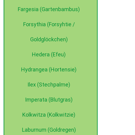
Fargesia (Gartenbambus)
Forsythia (Forsyhtie /
Goldglöckchen)
Hedera (Efeu)
Hydrangea (Hortensie)
Ilex (Stechpalme)
Imperata (Blutgras)
Kolkwitza (Kolkwitzie)
Laburnum (Goldregen)