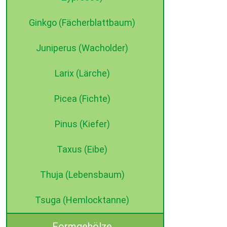
Ginkgo (Fächerblattbaum)
Juniperus (Wacholder)
Larix (Lärche)
Picea (Fichte)
Pinus (Kiefer)
Taxus (Eibe)
Thuja (Lebensbaum)
Tsuga (Hemlocktanne)
Formgehölze