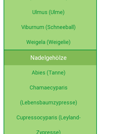
Ulmus (Ulme)
Viburnum (Schneeball)
Weigela (Weigelie)
Nadelgehölze
Abies (Tanne)
Chamaecyparis
(Lebensbaumzypresse)
Cupressocyparis (Leyland-
Zypresse)