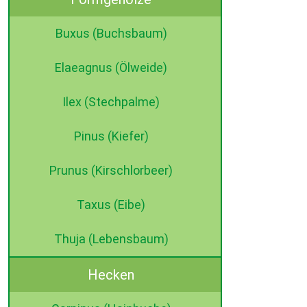
Buxus (Buchsbaum)
Elaeagnus (Ölweide)
Ilex (Stechpalme)
Pinus (Kiefer)
Prunus (Kirschlorbeer)
Taxus (Eibe)
Thuja (Lebensbaum)
Hecken