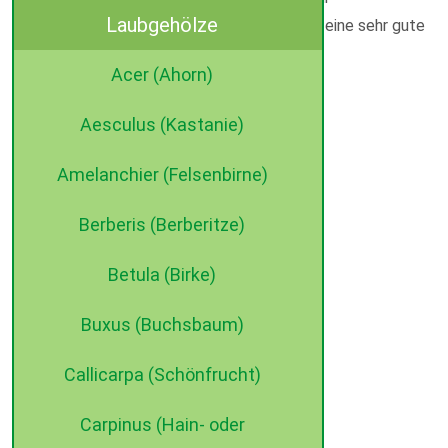
Laubgehölze
Kübelbepflanzung geeignet. Dieser Efeu hat eine sehr gute
dekorative Wirkung von Blatt und Pflanze.
Acer (Ahorn)
Aesculus (Kastanie)
Amelanchier (Felsenbirne)
Berberis (Berberitze)
Betula (Birke)
Buxus (Buchsbaum)
Callicarpa (Schönfrucht)
Carpinus (Hain- oder