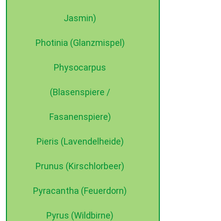
Jasmin)
Photinia (Glanzmispel)
Physocarpus
(Blasenspiere /
Fasanenspiere)
Pieris (Lavendelheide)
Prunus (Kirschlorbeer)
Pyracantha (Feuerdorn)
Pyrus (Wildbirne)