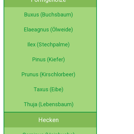
Buxus (Buchsbaum)
Elaeagnus (Ölweide)
Ilex (Stechpalme)
Pinus (Kiefer)
Prunus (Kirschlorbeer)
Taxus (Eibe)
Thuja (Lebensbaum)
Hecken