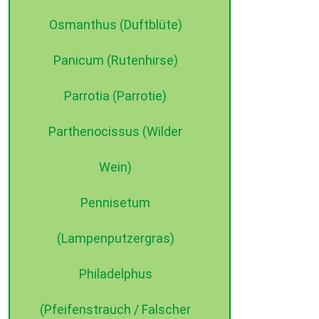
Osmanthus (Duftblüte)
Panicum (Rutenhirse)
Parrotia (Parrotie)
Parthenocissus (Wilder
Wein)
Pennisetum
(Lampenputzergras)
Philadelphus
(Pfeifenstrauch / Falscher