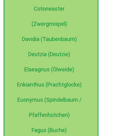
Cotoneaster
(Zwergmispel)
Davidia (Taubenbaum)
Deutzia (Deutzie)
Elaeagnus (Ölweide)
Enkianthus (Prachtglocke)
Euonymus (Spindelbaum /
Pfaffenhütchen)
Fagus (Buche)