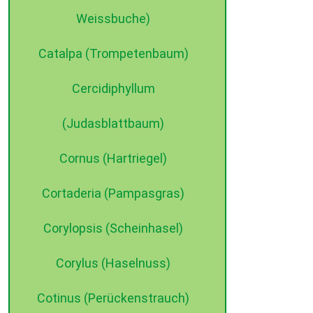
Weissbuche)
Catalpa (Trompetenbaum)
Cercidiphyllum
(Judasblattbaum)
Cornus (Hartriegel)
Cortaderia (Pampasgras)
Corylopsis (Scheinhasel)
Corylus (Haselnuss)
Cotinus (Perückenstrauch)