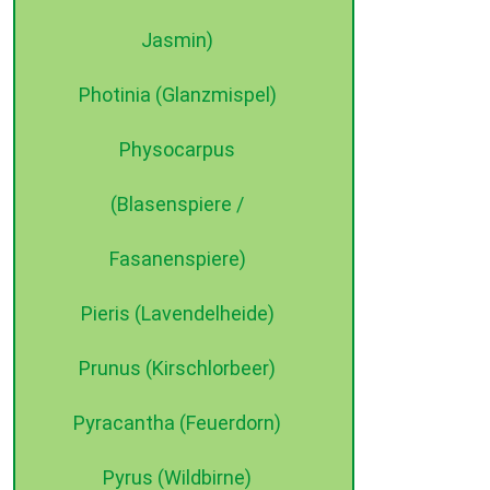
Jasmin)
Photinia (Glanzmispel)
Physocarpus
(Blasenspiere /
Fasanenspiere)
Pieris (Lavendelheide)
Prunus (Kirschlorbeer)
Pyracantha (Feuerdorn)
Pyrus (Wildbirne)