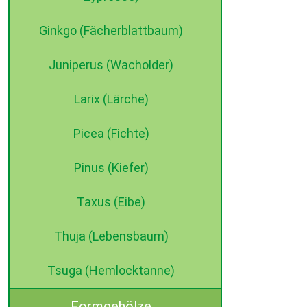
Ginkgo (Fächerblattbaum)
Juniperus (Wacholder)
Larix (Lärche)
Picea (Fichte)
Pinus (Kiefer)
Taxus (Eibe)
Thuja (Lebensbaum)
Tsuga (Hemlocktanne)
Formgehölze