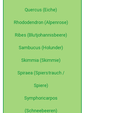
Quercus (Eiche)
Rhododendron (Alpenrose)
Ribes (Blutjohannisbeere)
Sambucus (Holunder)
Skimmia (Skimmie)
Spiraea (Spierstrauch /
Spiere)
Symphoricarpos
(Schneebeeren)