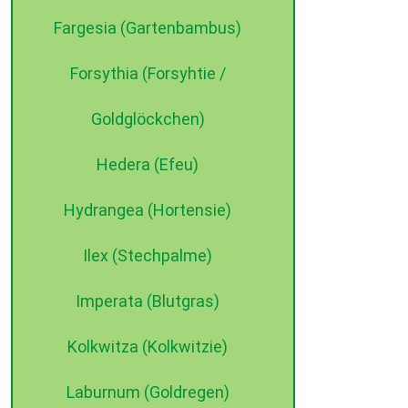
Fargesia (Gartenbambus)
Forsythia (Forsyhtie /
Goldglöckchen)
Hedera (Efeu)
Hydrangea (Hortensie)
Ilex (Stechpalme)
Imperata (Blutgras)
Kolkwitza (Kolkwitzie)
Laburnum (Goldregen)