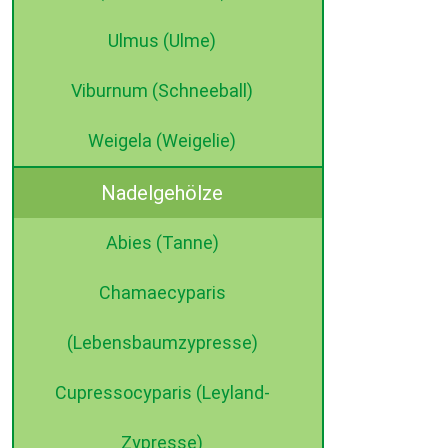
Ulmus (Ulme)
Viburnum (Schneeball)
Weigela (Weigelie)
Nadelgehölze
Abies (Tanne)
Chamaecyparis
(Lebensbaumzypresse)
Cupressocyparis (Leyland-
Zypresse)