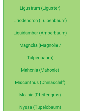
Ligustrum (Liguster)
Liriodendron (Tulpenbaum)
Liquidambar (Amberbaum)
Magnolia (Magnolie /
Tulpenbaum)
Mahonia (Mahonie)
Miscanthus (Chinaschilf)
Molinia (Pfeifengras)
Nyssa (Tupelobaum)