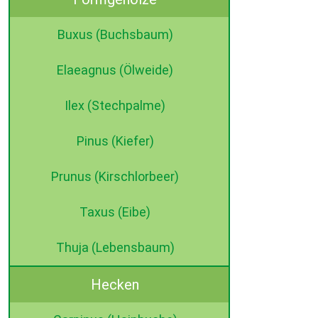
Buxus (Buchsbaum)
Elaeagnus (Ölweide)
Ilex (Stechpalme)
Pinus (Kiefer)
Prunus (Kirschlorbeer)
Taxus (Eibe)
Thuja (Lebensbaum)
Hecken