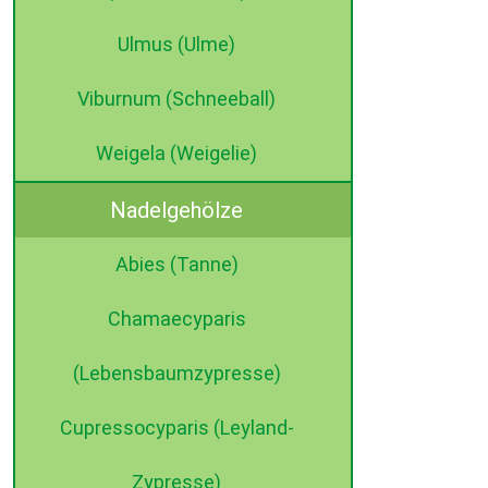
Ulmus (Ulme)
Viburnum (Schneeball)
Weigela (Weigelie)
Nadelgehölze
Abies (Tanne)
Chamaecyparis
(Lebensbaumzypresse)
Cupressocyparis (Leyland-
Zypresse)