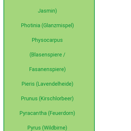
Jasmin)
Photinia (Glanzmispel)
Physocarpus
(Blasenspiere /
Fasanenspiere)
Pieris (Lavendelheide)
Prunus (Kirschlorbeer)
Pyracantha (Feuerdorn)
Pyrus (Wildbirne)