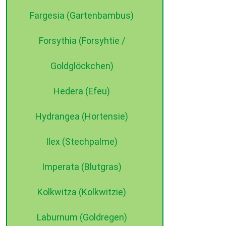
Fargesia (Gartenbambus)
Forsythia (Forsyhtie /
Goldglöckchen)
Hedera (Efeu)
Hydrangea (Hortensie)
Ilex (Stechpalme)
Imperata (Blutgras)
Kolkwitza (Kolkwitzie)
Laburnum (Goldregen)