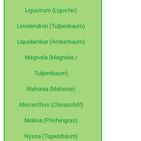
Ligustrum (Liguster)
Liriodendron (Tulpenbaum)
Liquidambar (Amberbaum)
Magnolia (Magnolie /
Tulpenbaum)
Mahonia (Mahonie)
Miscanthus (Chinaschilf)
Molinia (Pfeifengras)
Nyssa (Tupelobaum)