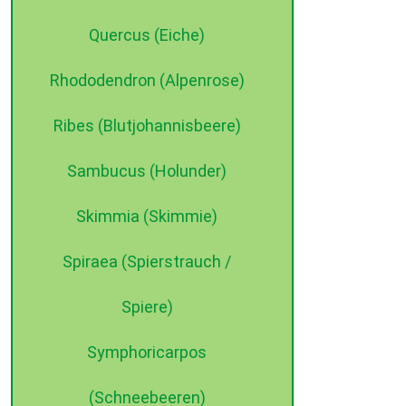
Quercus (Eiche)
Rhododendron (Alpenrose)
Ribes (Blutjohannisbeere)
Sambucus (Holunder)
Skimmia (Skimmie)
Spiraea (Spierstrauch /
Spiere)
Symphoricarpos
(Schneebeeren)