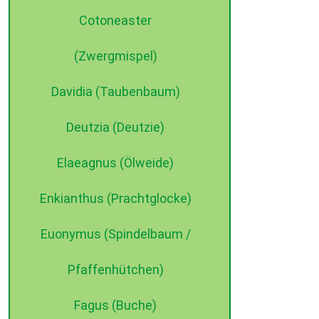
Cotoneaster
(Zwergmispel)
Davidia (Taubenbaum)
Deutzia (Deutzie)
Elaeagnus (Ölweide)
Enkianthus (Prachtglocke)
Euonymus (Spindelbaum /
Pfaffenhütchen)
Fagus (Buche)