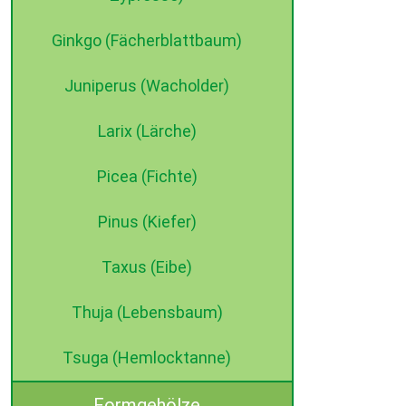
Ginkgo (Fächerblattbaum)
Juniperus (Wacholder)
Larix (Lärche)
Picea (Fichte)
Pinus (Kiefer)
Taxus (Eibe)
Thuja (Lebensbaum)
Tsuga (Hemlocktanne)
Formgehölze