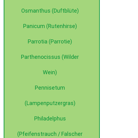
Osmanthus (Duftblüte)
Panicum (Rutenhirse)
Parrotia (Parrotie)
Parthenocissus (Wilder
Wein)
Pennisetum
(Lampenputzergras)
Philadelphus
(Pfeifenstrauch / Falscher