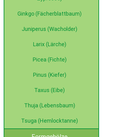
Ginkgo (Fächerblattbaum)
Juniperus (Wacholder)
Larix (Lärche)
Picea (Fichte)
Pinus (Kiefer)
Taxus (Eibe)
Thuja (Lebensbaum)
Tsuga (Hemlocktanne)
Formgehölze