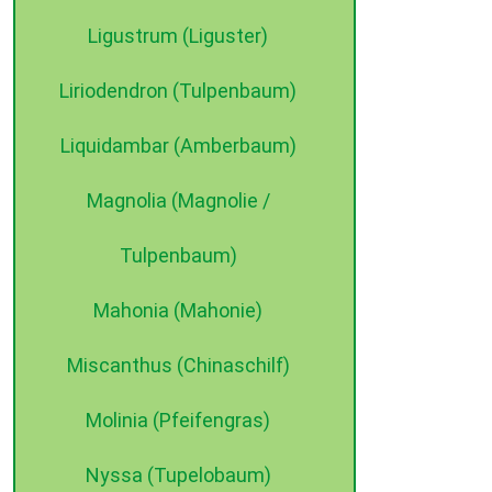
Ligustrum (Liguster)
Liriodendron (Tulpenbaum)
Liquidambar (Amberbaum)
Magnolia (Magnolie /
Tulpenbaum)
Mahonia (Mahonie)
Miscanthus (Chinaschilf)
Molinia (Pfeifengras)
Nyssa (Tupelobaum)