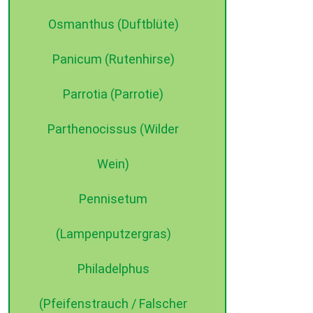
Osmanthus (Duftblüte)
Panicum (Rutenhirse)
Parrotia (Parrotie)
Parthenocissus (Wilder
Wein)
Pennisetum
(Lampenputzergras)
Philadelphus
(Pfeifenstrauch / Falscher