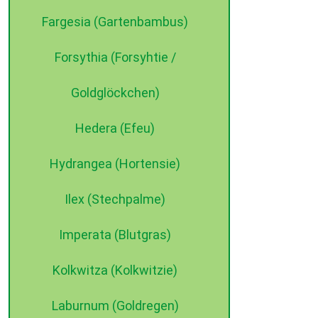
Fargesia (Gartenbambus)
Forsythia (Forsyhtie /
Goldglöckchen)
Hedera (Efeu)
Hydrangea (Hortensie)
Ilex (Stechpalme)
Imperata (Blutgras)
Kolkwitza (Kolkwitzie)
Laburnum (Goldregen)