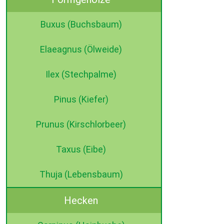
Buxus (Buchsbaum)
Elaeagnus (Ölweide)
Ilex (Stechpalme)
Pinus (Kiefer)
Prunus (Kirschlorbeer)
Taxus (Eibe)
Thuja (Lebensbaum)
Hecken