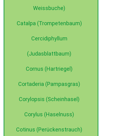
Weissbuche)
Catalpa (Trompetenbaum)
Cercidiphyllum
©2015 dehne internet
(Judasblattbaum)
Cornus (Hartriegel)
Cortaderia (Pampasgras)
Corylopsis (Scheinhasel)
Corylus (Haselnuss)
Cotinus (Perückenstrauch)