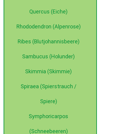
Quercus (Eiche)
Rhododendron (Alpenrose)
Ribes (Blutjohannisbeere)
Sambucus (Holunder)
Skimmia (Skimmie)
Spiraea (Spierstrauch /
Spiere)
Symphoricarpos
(Schneebeeren)