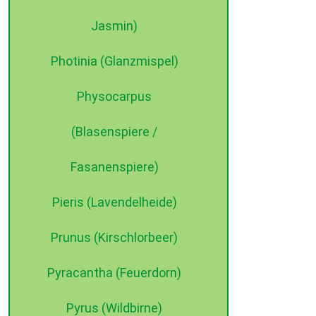
Jasmin)
Photinia (Glanzmispel)
Physocarpus
(Blasenspiere /
Fasanenspiere)
Pieris (Lavendelheide)
Prunus (Kirschlorbeer)
Pyracantha (Feuerdorn)
Pyrus (Wildbirne)