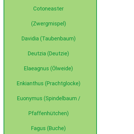
Cotoneaster
(Zwergmispel)
Davidia (Taubenbaum)
Deutzia (Deutzie)
Elaeagnus (Ölweide)
Enkianthus (Prachtglocke)
Euonymus (Spindelbaum /
Pfaffenhütchen)
Fagus (Buche)