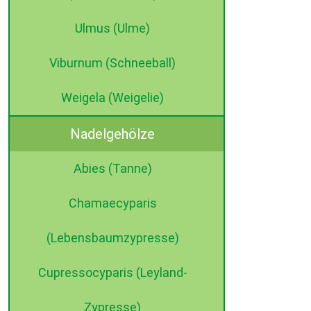
Ulmus (Ulme)
Viburnum (Schneeball)
Weigela (Weigelie)
Nadelgehölze
Abies (Tanne)
Chamaecyparis
(Lebensbaumzypresse)
Cupressocyparis (Leyland-
Zypresse)