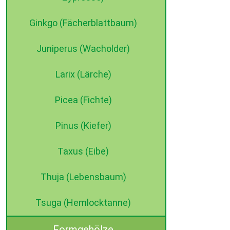
Ginkgo (Fächerblattbaum)
Juniperus (Wacholder)
Larix (Lärche)
Picea (Fichte)
Pinus (Kiefer)
Taxus (Eibe)
Thuja (Lebensbaum)
Tsuga (Hemlocktanne)
Formgehölze