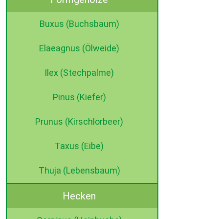
Buxus (Buchsbaum)
Elaeagnus (Ölweide)
Ilex (Stechpalme)
Pinus (Kiefer)
Prunus (Kirschlorbeer)
Taxus (Eibe)
Thuja (Lebensbaum)
Hecken