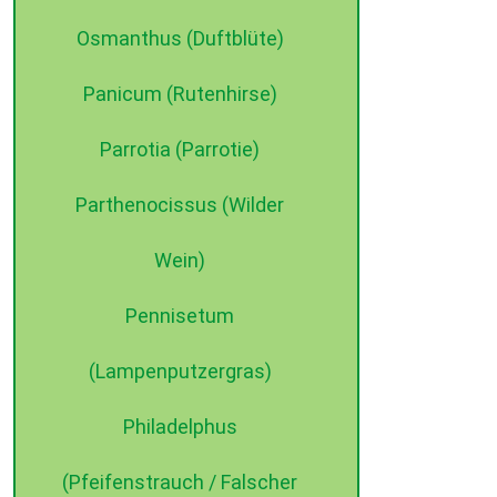
Osmanthus (Duftblüte)
Panicum (Rutenhirse)
Parrotia (Parrotie)
Parthenocissus (Wilder
Wein)
Pennisetum
(Lampenputzergras)
Philadelphus
(Pfeifenstrauch / Falscher