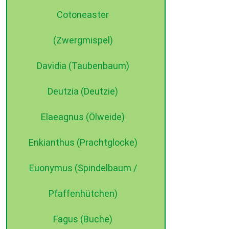
Cotoneaster
(Zwergmispel)
Davidia (Taubenbaum)
Deutzia (Deutzie)
Elaeagnus (Ölweide)
Enkianthus (Prachtglocke)
Euonymus (Spindelbaum /
Pfaffenhütchen)
Fagus (Buche)