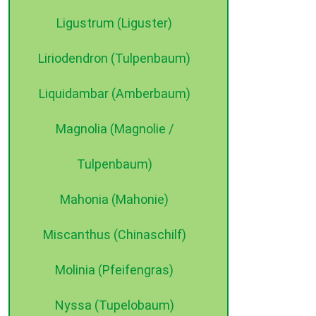
Ligustrum (Liguster)
Liriodendron (Tulpenbaum)
Liquidambar (Amberbaum)
Magnolia (Magnolie /
Tulpenbaum)
Mahonia (Mahonie)
Miscanthus (Chinaschilf)
Molinia (Pfeifengras)
Nyssa (Tupelobaum)