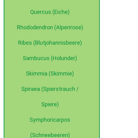
Quercus (Eiche)
Rhododendron (Alpenrose)
Ribes (Blutjohannisbeere)
Sambucus (Holunder)
Skimmia (Skimmie)
Spiraea (Spierstrauch /
Spiere)
Symphoricarpos
(Schneebeeren)