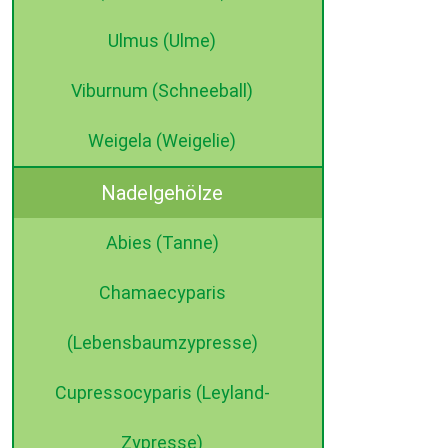
Ulmus (Ulme)
Viburnum (Schneeball)
Weigela (Weigelie)
Nadelgehölze
Abies (Tanne)
Chamaecyparis
(Lebensbaumzypresse)
Cupressocyparis (Leyland-
Zypresse)