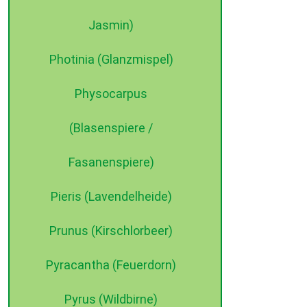
Jasmin)
Photinia (Glanzmispel)
Physocarpus
(Blasenspiere /
Fasanenspiere)
Pieris (Lavendelheide)
Prunus (Kirschlorbeer)
Pyracantha (Feuerdorn)
Pyrus (Wildbirne)