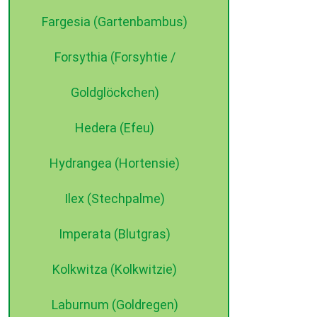
Fargesia (Gartenbambus)
Forsythia (Forsyhtie /
Goldglöckchen)
Hedera (Efeu)
Hydrangea (Hortensie)
Ilex (Stechpalme)
Imperata (Blutgras)
Kolkwitza (Kolkwitzie)
Laburnum (Goldregen)