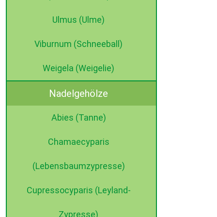
Ulmus (Ulme)
Viburnum (Schneeball)
Weigela (Weigelie)
Nadelgehölze
Abies (Tanne)
Chamaecyparis
(Lebensbaumzypresse)
Cupressocyparis (Leyland-
Zypresse)