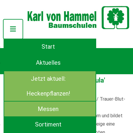
Start
Tel.: ++49 (0)4944-91140
Azaleenstraße 107
Aktuelles
D-26639 Wiesmoor
E-Mail:
info(at)von-hammel.de
Jetzt aktuell:
Fagus sylvatica 'Purpurea Pendula'
Artikel-Informationen
Heckenpflanzen!
Deutscher Name: Schwarzrote Hängebuche / Trauer-Blut-
Buche
Messen
Die 'Purpurea Pendula' wächst als Hochstamm und bildet
Sortiment
durch schwachwüchsige, herabhängende Zweige eine
schöne glockenförmige Krone. Die schwarzroten,