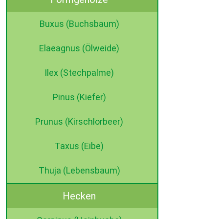
Buxus (Buchsbaum)
Elaeagnus (Ölweide)
Ilex (Stechpalme)
Pinus (Kiefer)
Prunus (Kirschlorbeer)
Taxus (Eibe)
Thuja (Lebensbaum)
Hecken