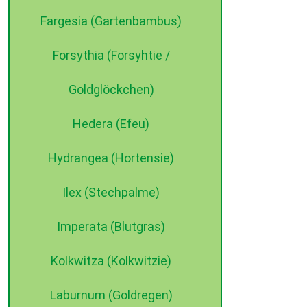
Fargesia (Gartenbambus)
Forsythia (Forsyhtie /
Goldglöckchen)
Hedera (Efeu)
Hydrangea (Hortensie)
Ilex (Stechpalme)
Imperata (Blutgras)
Kolkwitza (Kolkwitzie)
Laburnum (Goldregen)