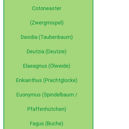
Cotoneaster
(Zwergmispel)
Davidia (Taubenbaum)
Deutzia (Deutzie)
Elaeagnus (Ölweide)
Enkianthus (Prachtglocke)
Euonymus (Spindelbaum /
Pfaffenhütchen)
Fagus (Buche)