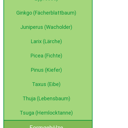
Ginkgo (Fächerblattbaum)
Juniperus (Wacholder)
Larix (Lärche)
Picea (Fichte)
Pinus (Kiefer)
Taxus (Eibe)
Thuja (Lebensbaum)
Tsuga (Hemlocktanne)
Formgehölze