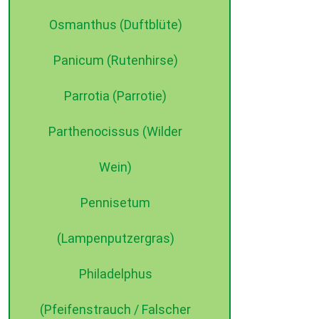
Osmanthus (Duftblüte)
Panicum (Rutenhirse)
Parrotia (Parrotie)
Parthenocissus (Wilder
Wein)
Pennisetum
(Lampenputzergras)
Philadelphus
(Pfeifenstrauch / Falscher