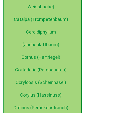
Weissbuche)
©2015 dehne internet
Catalpa (Trompetenbaum)
Cercidiphyllum
(Judasblattbaum)
Cornus (Hartriegel)
Cortaderia (Pampasgras)
Corylopsis (Scheinhasel)
Corylus (Haselnuss)
Cotinus (Perückenstrauch)