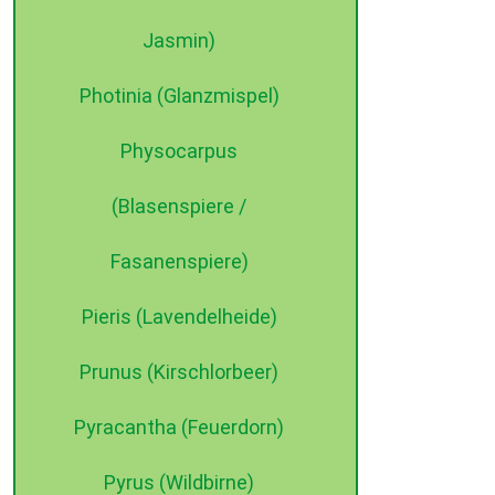
Jasmin)
Photinia (Glanzmispel)
Physocarpus
(Blasenspiere /
Fasanenspiere)
Pieris (Lavendelheide)
Prunus (Kirschlorbeer)
Pyracantha (Feuerdorn)
Pyrus (Wildbirne)