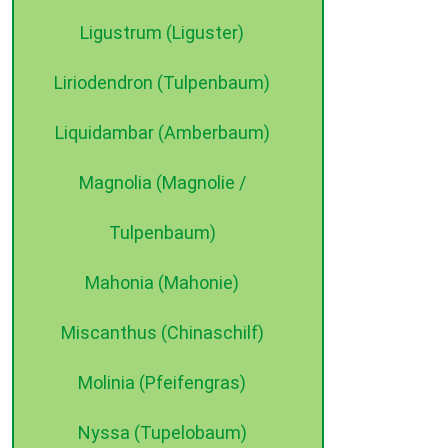
Ligustrum (Liguster)
Liriodendron (Tulpenbaum)
Liquidambar (Amberbaum)
Magnolia (Magnolie /
Tulpenbaum)
Mahonia (Mahonie)
Miscanthus (Chinaschilf)
Molinia (Pfeifengras)
Nyssa (Tupelobaum)