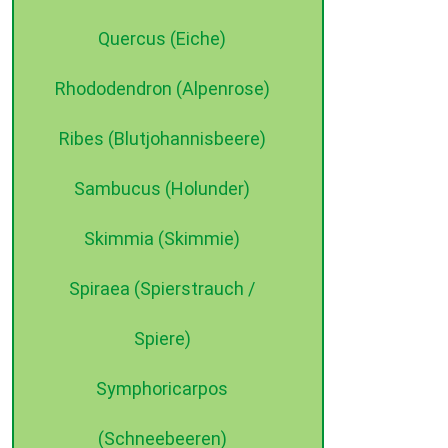
Quercus (Eiche)
Rhododendron (Alpenrose)
Ribes (Blutjohannisbeere)
Sambucus (Holunder)
Skimmia (Skimmie)
Spiraea (Spierstrauch /
Spiere)
Symphoricarpos
(Schneebeeren)