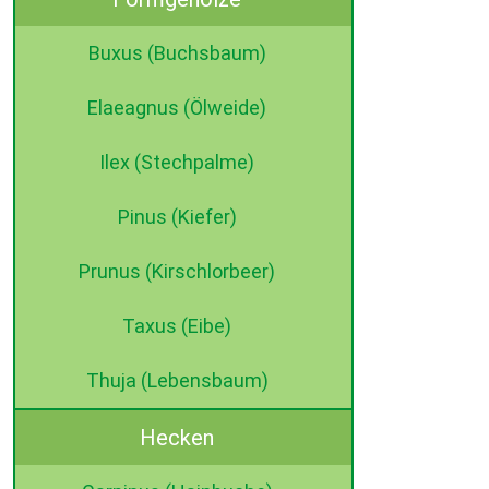
Buxus (Buchsbaum)
Elaeagnus (Ölweide)
Ilex (Stechpalme)
Pinus (Kiefer)
Prunus (Kirschlorbeer)
Taxus (Eibe)
Thuja (Lebensbaum)
Hecken