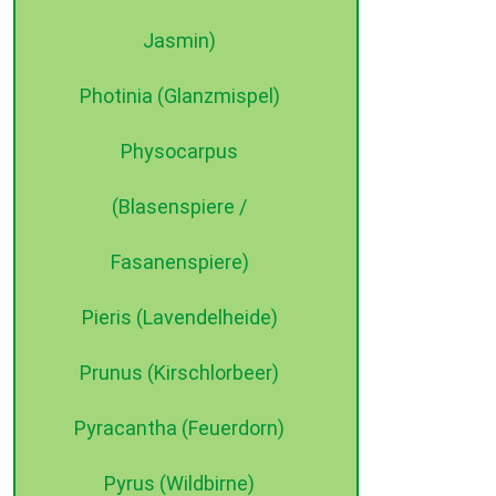
Jasmin)
Photinia (Glanzmispel)
Physocarpus
(Blasenspiere /
Fasanenspiere)
Pieris (Lavendelheide)
Prunus (Kirschlorbeer)
Pyracantha (Feuerdorn)
Pyrus (Wildbirne)