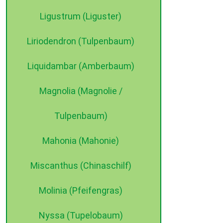
Ligustrum (Liguster)
Liriodendron (Tulpenbaum)
Liquidambar (Amberbaum)
Magnolia (Magnolie /
Tulpenbaum)
Mahonia (Mahonie)
Miscanthus (Chinaschilf)
Molinia (Pfeifengras)
Nyssa (Tupelobaum)