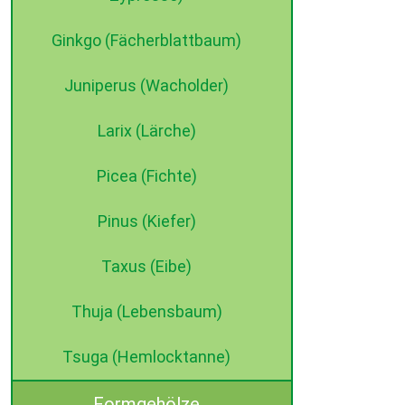
Ginkgo (Fächerblattbaum)
Juniperus (Wacholder)
Larix (Lärche)
Picea (Fichte)
Pinus (Kiefer)
Taxus (Eibe)
Thuja (Lebensbaum)
Tsuga (Hemlocktanne)
Formgehölze