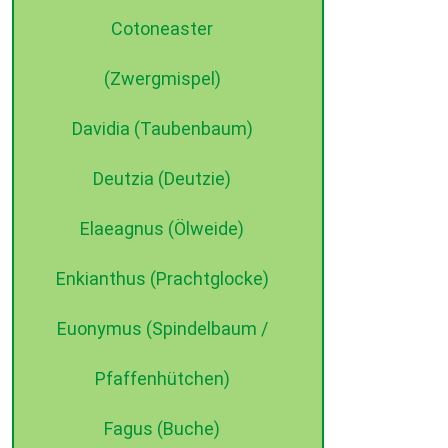
Cotoneaster
(Zwergmispel)
Davidia (Taubenbaum)
Deutzia (Deutzie)
Elaeagnus (Ölweide)
Enkianthus (Prachtglocke)
Euonymus (Spindelbaum /
Pfaffenhütchen)
Fagus (Buche)