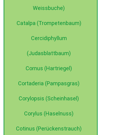
Weissbuche)
Catalpa (Trompetenbaum)
Cercidiphyllum
(Judasblattbaum)
Cornus (Hartriegel)
©2015 dehne internet
Cortaderia (Pampasgras)
Corylopsis (Scheinhasel)
Corylus (Haselnuss)
Cotinus (Perückenstrauch)