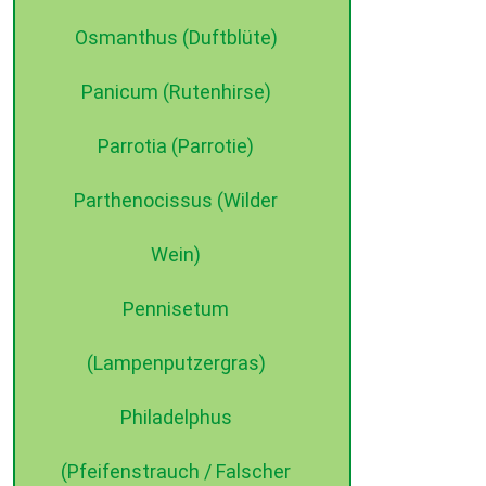
Osmanthus (Duftblüte)
Panicum (Rutenhirse)
Parrotia (Parrotie)
Parthenocissus (Wilder
Wein)
Pennisetum
(Lampenputzergras)
Philadelphus
(Pfeifenstrauch / Falscher