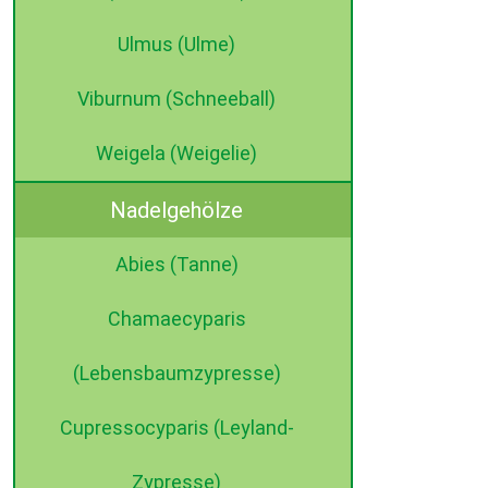
Ulmus (Ulme)
Viburnum (Schneeball)
Weigela (Weigelie)
Nadelgehölze
Abies (Tanne)
Chamaecyparis
(Lebensbaumzypresse)
Cupressocyparis (Leyland-
Zypresse)