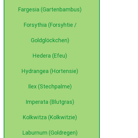
Fargesia (Gartenbambus)
Forsythia (Forsyhtie /
Goldglöckchen)
Hedera (Efeu)
Hydrangea (Hortensie)
Ilex (Stechpalme)
Imperata (Blutgras)
Kolkwitza (Kolkwitzie)
Laburnum (Goldregen)