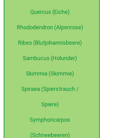
Quercus (Eiche)
Rhododendron (Alpenrose)
Ribes (Blutjohannisbeere)
Sambucus (Holunder)
Skimmia (Skimmie)
Spiraea (Spierstrauch /
Spiere)
Symphoricarpos
(Schneebeeren)