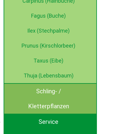
Carpinus (Hainbuche)
Fagus (Buche)
Ilex (Stechpalme)
Prunus (Kirschlorbeer)
Taxus (Eibe)
Thuja (Lebensbaum)
Schling- /
Kletterpflanzen
Service