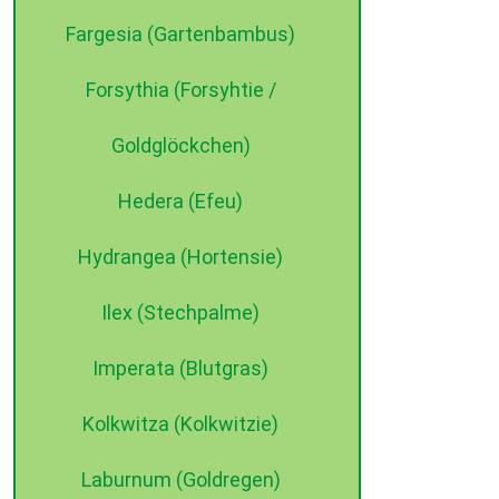
Fargesia (Gartenbambus)
Forsythia (Forsyhtie /
Goldglöckchen)
Hedera (Efeu)
Hydrangea (Hortensie)
Ilex (Stechpalme)
Imperata (Blutgras)
Kolkwitza (Kolkwitzie)
Laburnum (Goldregen)