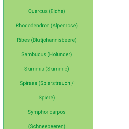
Quercus (Eiche)
Rhododendron (Alpenrose)
Ribes (Blutjohannisbeere)
Sambucus (Holunder)
Skimmia (Skimmie)
Spiraea (Spierstrauch /
Spiere)
Symphoricarpos
(Schneebeeren)