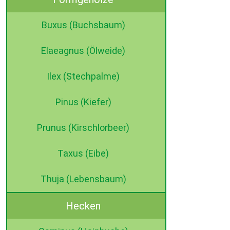
Buxus (Buchsbaum)
Elaeagnus (Ölweide)
Ilex (Stechpalme)
Pinus (Kiefer)
Prunus (Kirschlorbeer)
Taxus (Eibe)
Thuja (Lebensbaum)
Hecken