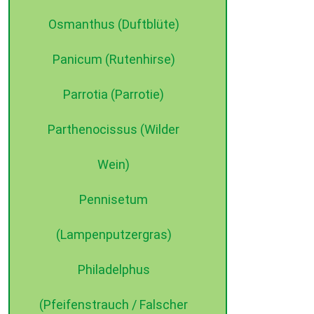
Osmanthus (Duftblüte)
Panicum (Rutenhirse)
Parrotia (Parrotie)
Parthenocissus (Wilder
Wein)
Pennisetum
(Lampenputzergras)
Philadelphus
(Pfeifenstrauch / Falscher