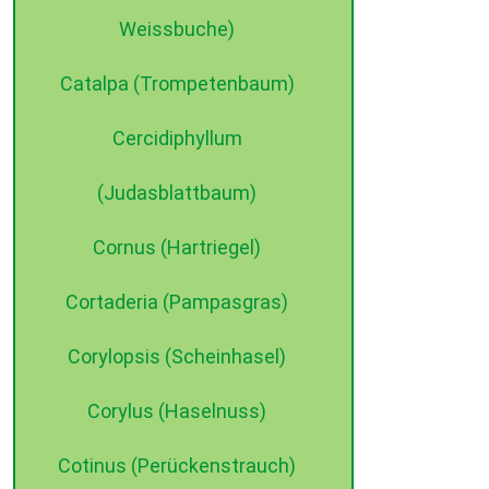
Weissbuche)
Catalpa (Trompetenbaum)
©2015 dehne internet
Cercidiphyllum
(Judasblattbaum)
Cornus (Hartriegel)
Cortaderia (Pampasgras)
Corylopsis (Scheinhasel)
Corylus (Haselnuss)
Cotinus (Perückenstrauch)