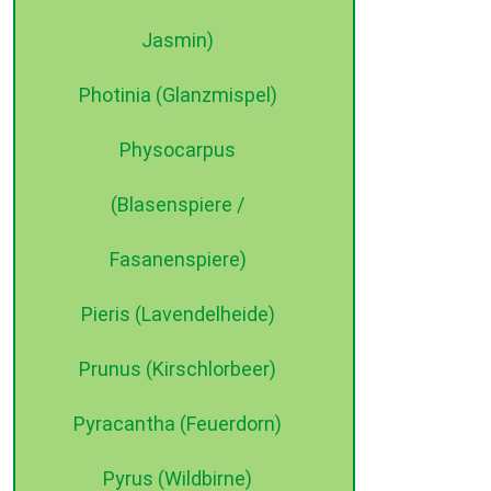
Jasmin)
Photinia (Glanzmispel)
Physocarpus
(Blasenspiere /
Fasanenspiere)
Pieris (Lavendelheide)
Prunus (Kirschlorbeer)
Pyracantha (Feuerdorn)
Pyrus (Wildbirne)