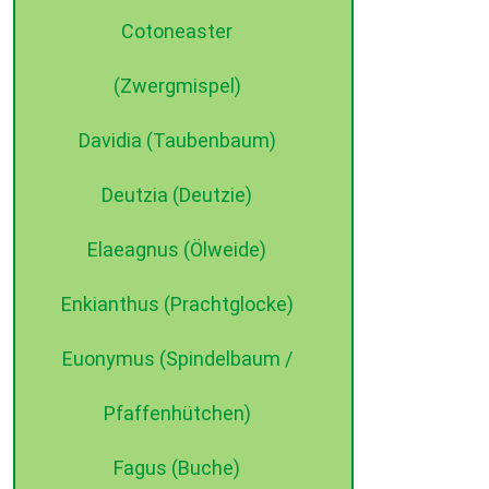
Cotoneaster
(Zwergmispel)
Davidia (Taubenbaum)
Deutzia (Deutzie)
Elaeagnus (Ölweide)
Enkianthus (Prachtglocke)
Euonymus (Spindelbaum /
Pfaffenhütchen)
Fagus (Buche)