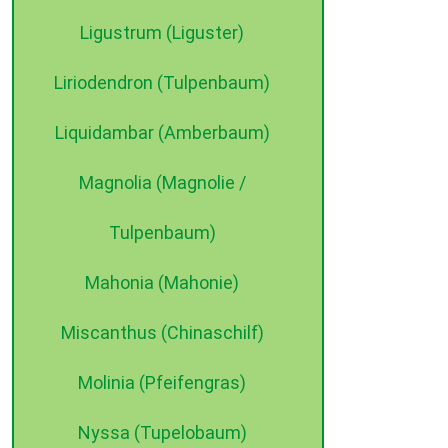
Ligustrum (Liguster)
Liriodendron (Tulpenbaum)
Liquidambar (Amberbaum)
Magnolia (Magnolie /
Tulpenbaum)
Mahonia (Mahonie)
Miscanthus (Chinaschilf)
Molinia (Pfeifengras)
Nyssa (Tupelobaum)