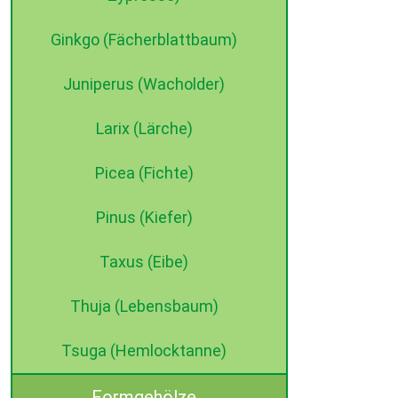
Ginkgo (Fächerblattbaum)
Juniperus (Wacholder)
Larix (Lärche)
Picea (Fichte)
Pinus (Kiefer)
Taxus (Eibe)
Thuja (Lebensbaum)
Tsuga (Hemlocktanne)
Formgehölze