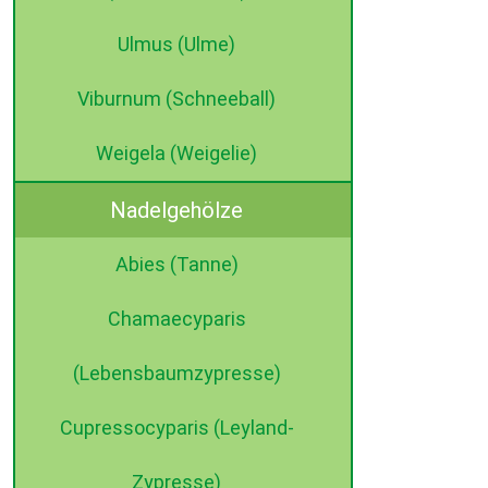
Ulmus (Ulme)
Viburnum (Schneeball)
Weigela (Weigelie)
Nadelgehölze
Abies (Tanne)
Chamaecyparis
(Lebensbaumzypresse)
Cupressocyparis (Leyland-
Zypresse)