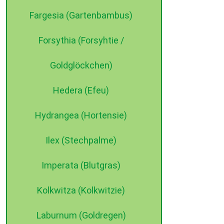
Fargesia (Gartenbambus)
Forsythia (Forsyhtie /
Goldglöckchen)
Hedera (Efeu)
Hydrangea (Hortensie)
Ilex (Stechpalme)
Imperata (Blutgras)
Kolkwitza (Kolkwitzie)
Laburnum (Goldregen)