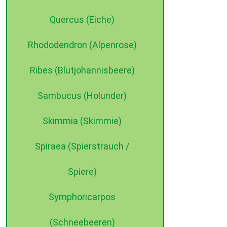
Quercus (Eiche)
Rhododendron (Alpenrose)
Ribes (Blutjohannisbeere)
Sambucus (Holunder)
Skimmia (Skimmie)
Spiraea (Spierstrauch /
Spiere)
Symphoricarpos
(Schneebeeren)