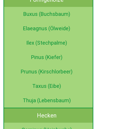
Buxus (Buchsbaum)
Elaeagnus (Ölweide)
Ilex (Stechpalme)
Pinus (Kiefer)
Prunus (Kirschlorbeer)
Taxus (Eibe)
Thuja (Lebensbaum)
Hecken