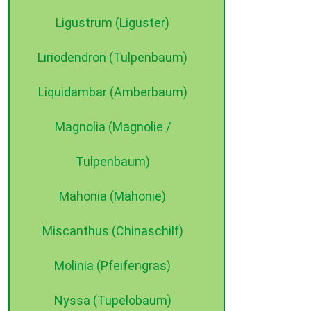
Ligustrum (Liguster)
Liriodendron (Tulpenbaum)
Liquidambar (Amberbaum)
Magnolia (Magnolie /
Tulpenbaum)
Mahonia (Mahonie)
Miscanthus (Chinaschilf)
Molinia (Pfeifengras)
Nyssa (Tupelobaum)