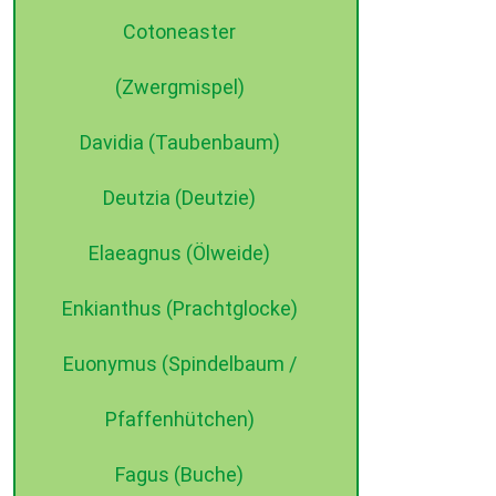
Cotoneaster
(Zwergmispel)
Davidia (Taubenbaum)
Deutzia (Deutzie)
Elaeagnus (Ölweide)
Enkianthus (Prachtglocke)
Euonymus (Spindelbaum /
Pfaffenhütchen)
Fagus (Buche)