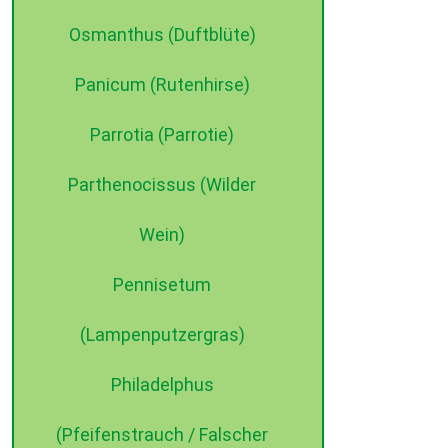
Osmanthus (Duftblüte)
Panicum (Rutenhirse)
Parrotia (Parrotie)
Parthenocissus (Wilder
Wein)
Pennisetum
(Lampenputzergras)
Philadelphus
(Pfeifenstrauch / Falscher