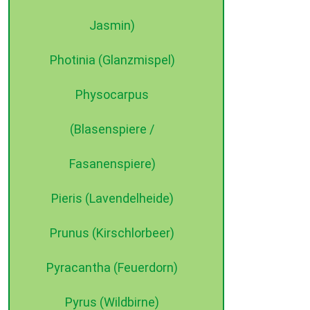
Jasmin)
Photinia (Glanzmispel)
Physocarpus
(Blasenspiere /
Fasanenspiere)
Pieris (Lavendelheide)
Prunus (Kirschlorbeer)
Pyracantha (Feuerdorn)
Pyrus (Wildbirne)