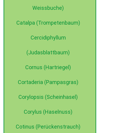
Weissbuche)
Catalpa (Trompetenbaum)
Cercidiphyllum
(Judasblattbaum)
Cornus (Hartriegel)
Cortaderia (Pampasgras)
©2015 dehne internet
Corylopsis (Scheinhasel)
Corylus (Haselnuss)
Cotinus (Perückenstrauch)