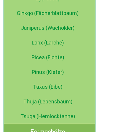
Ginkgo (Fächerblattbaum)
Juniperus (Wacholder)
Larix (Lärche)
Picea (Fichte)
Pinus (Kiefer)
Taxus (Eibe)
Thuja (Lebensbaum)
Tsuga (Hemlocktanne)
Formgehölze