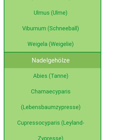
Ulmus (Ulme)
Viburnum (Schneeball)
Weigela (Weigelie)
Nadelgehölze
Abies (Tanne)
Chamaecyparis
(Lebensbaumzypresse)
Cupressocyparis (Leyland-
Zypresse)