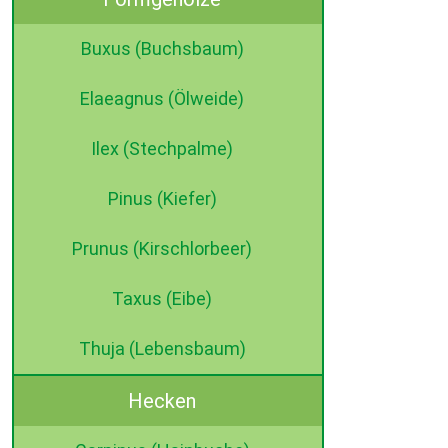
Buxus (Buchsbaum)
Elaeagnus (Ölweide)
Ilex (Stechpalme)
Pinus (Kiefer)
Prunus (Kirschlorbeer)
Taxus (Eibe)
Thuja (Lebensbaum)
Hecken