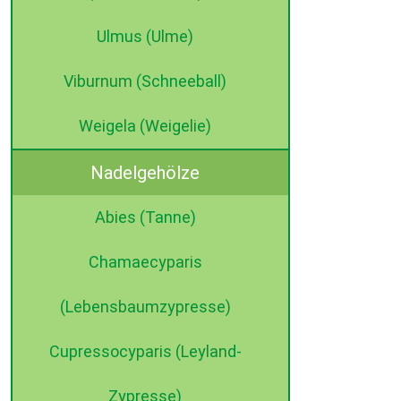
Ulmus (Ulme)
Viburnum (Schneeball)
Weigela (Weigelie)
Nadelgehölze
Abies (Tanne)
Chamaecyparis
(Lebensbaumzypresse)
Cupressocyparis (Leyland-
Zypresse)