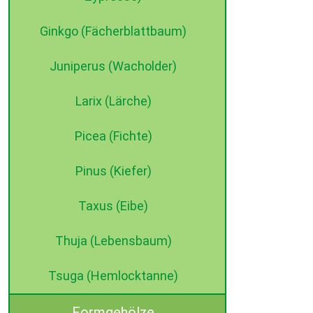
Ginkgo (Fächerblattbaum)
Juniperus (Wacholder)
Larix (Lärche)
Picea (Fichte)
Pinus (Kiefer)
Taxus (Eibe)
Thuja (Lebensbaum)
Tsuga (Hemlocktanne)
Formgehölze