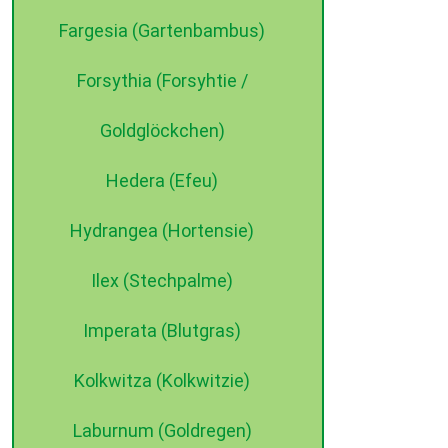
Fargesia (Gartenbambus)
Forsythia (Forsyhtie /
Goldglöckchen)
Hedera (Efeu)
Hydrangea (Hortensie)
Ilex (Stechpalme)
Imperata (Blutgras)
Kolkwitza (Kolkwitzie)
Laburnum (Goldregen)