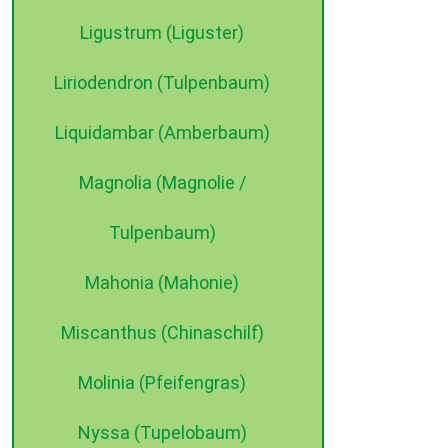
Ligustrum (Liguster)
Liriodendron (Tulpenbaum)
Liquidambar (Amberbaum)
Magnolia (Magnolie /
Tulpenbaum)
Mahonia (Mahonie)
Miscanthus (Chinaschilf)
Molinia (Pfeifengras)
Nyssa (Tupelobaum)