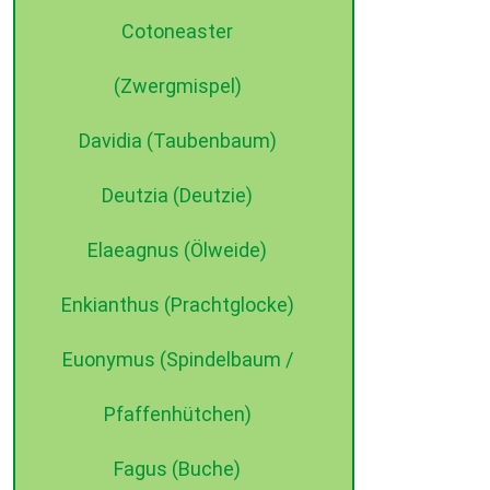
©2015 dehne internet
Cotoneaster
(Zwergmispel)
Davidia (Taubenbaum)
Deutzia (Deutzie)
Elaeagnus (Ölweide)
Enkianthus (Prachtglocke)
Euonymus (Spindelbaum /
Pfaffenhütchen)
Fagus (Buche)