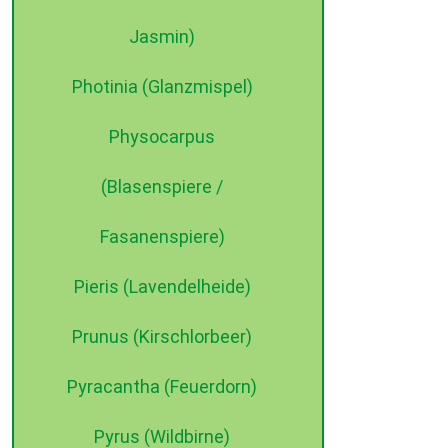
Jasmin)
Photinia (Glanzmispel)
Physocarpus
(Blasenspiere /
Fasanenspiere)
Pieris (Lavendelheide)
Prunus (Kirschlorbeer)
Pyracantha (Feuerdorn)
Pyrus (Wildbirne)