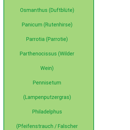
Osmanthus (Duftblüte)
Panicum (Rutenhirse)
Parrotia (Parrotie)
Parthenocissus (Wilder
Wein)
Pennisetum
(Lampenputzergras)
Philadelphus
(Pfeifenstrauch / Falscher