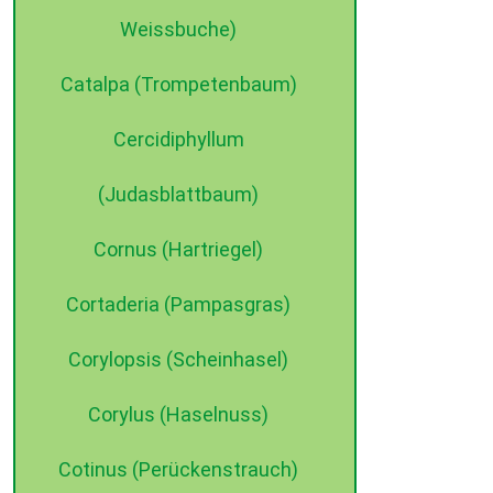
Weissbuche)
Catalpa (Trompetenbaum)
Cercidiphyllum
(Judasblattbaum)
Cornus (Hartriegel)
Cortaderia (Pampasgras)
Corylopsis (Scheinhasel)
Corylus (Haselnuss)
Cotinus (Perückenstrauch)