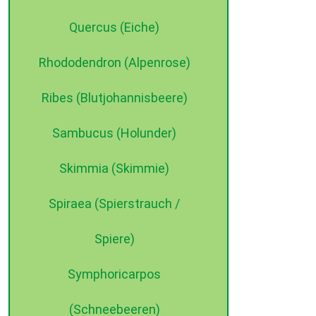
Quercus (Eiche)
Rhododendron (Alpenrose)
Ribes (Blutjohannisbeere)
Sambucus (Holunder)
Skimmia (Skimmie)
Spiraea (Spierstrauch /
Spiere)
Symphoricarpos
(Schneebeeren)