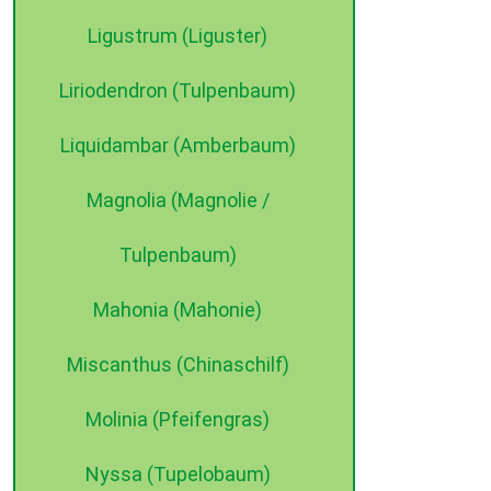
Ligustrum (Liguster)
Liriodendron (Tulpenbaum)
Liquidambar (Amberbaum)
Magnolia (Magnolie /
Tulpenbaum)
Mahonia (Mahonie)
Miscanthus (Chinaschilf)
Molinia (Pfeifengras)
Nyssa (Tupelobaum)