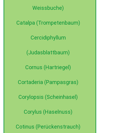
Weissbuche)
©2015 dehne internet
Catalpa (Trompetenbaum)
Cercidiphyllum
(Judasblattbaum)
Cornus (Hartriegel)
Cortaderia (Pampasgras)
Corylopsis (Scheinhasel)
Corylus (Haselnuss)
Cotinus (Perückenstrauch)