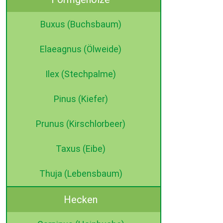
Buxus (Buchsbaum)
Elaeagnus (Ölweide)
Ilex (Stechpalme)
Pinus (Kiefer)
Prunus (Kirschlorbeer)
Taxus (Eibe)
Thuja (Lebensbaum)
Hecken