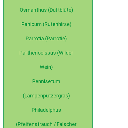
Osmanthus (Duftblüte)
Panicum (Rutenhirse)
Parrotia (Parrotie)
Parthenocissus (Wilder
Wein)
Pennisetum
(Lampenputzergras)
Philadelphus
(Pfeifenstrauch / Falscher