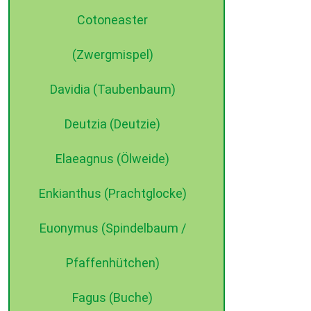
Cotoneaster
(Zwergmispel)
Davidia (Taubenbaum)
Deutzia (Deutzie)
Elaeagnus (Ölweide)
Enkianthus (Prachtglocke)
Euonymus (Spindelbaum /
Pfaffenhütchen)
Fagus (Buche)