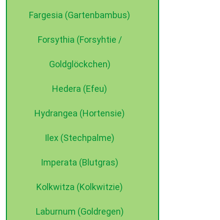
Fargesia (Gartenbambus)
Forsythia (Forsyhtie /
Goldglöckchen)
Hedera (Efeu)
Hydrangea (Hortensie)
Ilex (Stechpalme)
Imperata (Blutgras)
Kolkwitza (Kolkwitzie)
Laburnum (Goldregen)