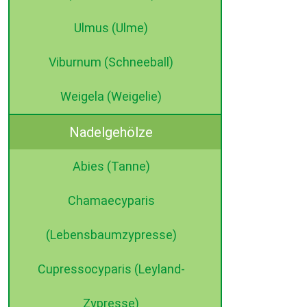
Ulmus (Ulme)
Viburnum (Schneeball)
Weigela (Weigelie)
Nadelgehölze
Abies (Tanne)
Chamaecyparis
(Lebensbaumzypresse)
Cupressocyparis (Leyland-
Zypresse)