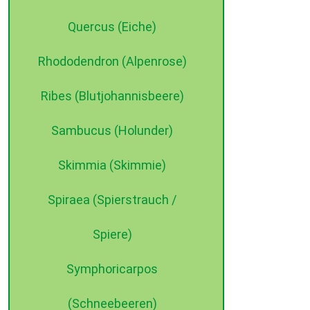
Quercus (Eiche)
Rhododendron (Alpenrose)
Ribes (Blutjohannisbeere)
Sambucus (Holunder)
Skimmia (Skimmie)
Spiraea (Spierstrauch /
Spiere)
Symphoricarpos
(Schneebeeren)