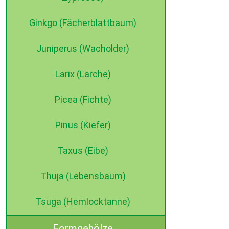
Ginkgo (Fächerblattbaum)
Juniperus (Wacholder)
Larix (Lärche)
Picea (Fichte)
Pinus (Kiefer)
Taxus (Eibe)
Thuja (Lebensbaum)
Tsuga (Hemlocktanne)
Formgehölze