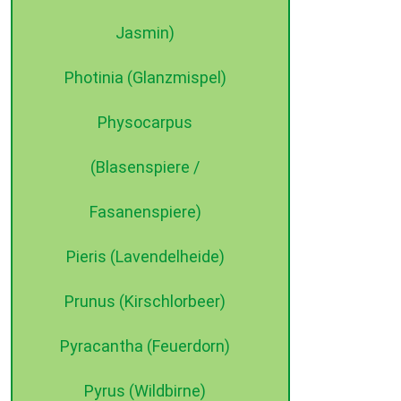
Jasmin)
Photinia (Glanzmispel)
Physocarpus
(Blasenspiere /
Fasanenspiere)
Pieris (Lavendelheide)
Prunus (Kirschlorbeer)
Pyracantha (Feuerdorn)
Pyrus (Wildbirne)