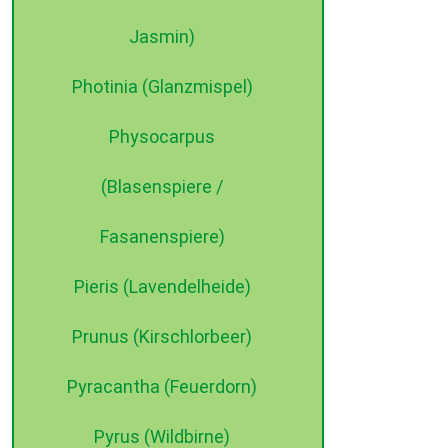
Jasmin)
Photinia (Glanzmispel)
Physocarpus
(Blasenspiere /
Fasanenspiere)
Pieris (Lavendelheide)
Prunus (Kirschlorbeer)
Pyracantha (Feuerdorn)
Pyrus (Wildbirne)