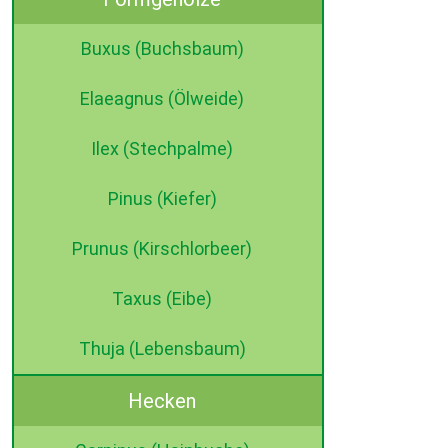
Buxus (Buchsbaum)
Elaeagnus (Ölweide)
Ilex (Stechpalme)
Pinus (Kiefer)
Prunus (Kirschlorbeer)
Taxus (Eibe)
Thuja (Lebensbaum)
Hecken