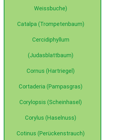
Weissbuche)
Catalpa (Trompetenbaum)
Cercidiphyllum
(Judasblattbaum)
Cornus (Hartriegel)
Cortaderia (Pampasgras)
Corylopsis (Scheinhasel)
Corylus (Haselnuss)
Cotinus (Perückenstrauch)