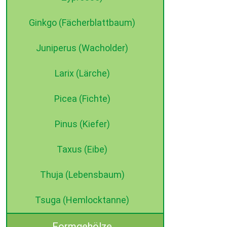
Ginkgo (Fächerblattbaum)
Juniperus (Wacholder)
Larix (Lärche)
Picea (Fichte)
Pinus (Kiefer)
Taxus (Eibe)
Thuja (Lebensbaum)
Tsuga (Hemlocktanne)
Formgehölze