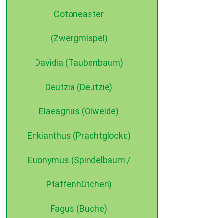
Cotoneaster
(Zwergmispel)
Davidia (Taubenbaum)
Deutzia (Deutzie)
Elaeagnus (Ölweide)
Enkianthus (Prachtglocke)
Euonymus (Spindelbaum /
Pfaffenhütchen)
Fagus (Buche)