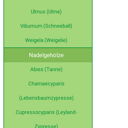
Ulmus (Ulme)
Viburnum (Schneeball)
Weigela (Weigelie)
Nadelgehölze
Abies (Tanne)
Chamaecyparis
(Lebensbaumzypresse)
Cupressocyparis (Leyland-
Zypresse)