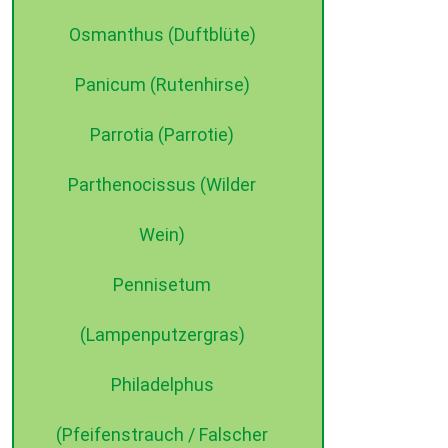
Osmanthus (Duftblüte)
Panicum (Rutenhirse)
Parrotia (Parrotie)
Parthenocissus (Wilder
Wein)
Pennisetum
(Lampenputzergras)
Philadelphus
(Pfeifenstrauch / Falscher