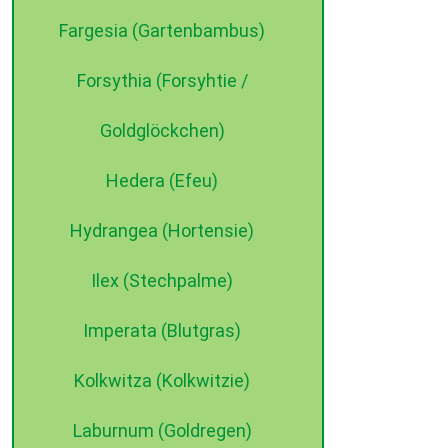
Fargesia (Gartenbambus)
Forsythia (Forsyhtie /
Goldglöckchen)
Hedera (Efeu)
Hydrangea (Hortensie)
Ilex (Stechpalme)
Imperata (Blutgras)
Kolkwitza (Kolkwitzie)
Laburnum (Goldregen)