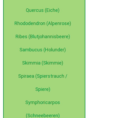
Quercus (Eiche)
Rhododendron (Alpenrose)
Ribes (Blutjohannisbeere)
Sambucus (Holunder)
Skimmia (Skimmie)
Spiraea (Spierstrauch /
Spiere)
Symphoricarpos
(Schneebeeren)