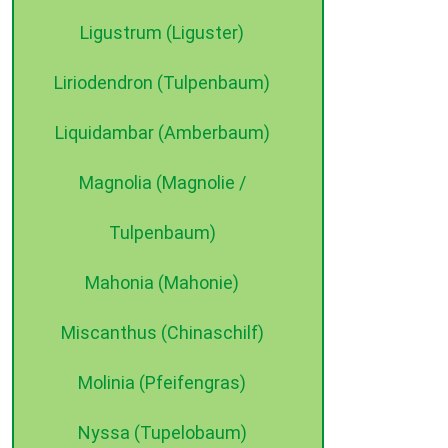
Ligustrum (Liguster)
Liriodendron (Tulpenbaum)
Liquidambar (Amberbaum)
Magnolia (Magnolie /
Tulpenbaum)
Mahonia (Mahonie)
Miscanthus (Chinaschilf)
Molinia (Pfeifengras)
Nyssa (Tupelobaum)