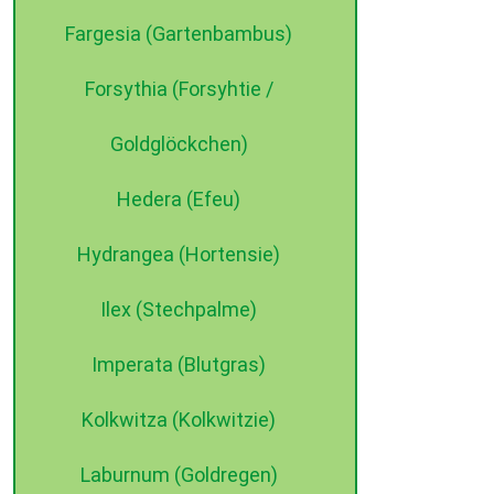
Fargesia (Gartenbambus)
Forsythia (Forsyhtie /
Goldglöckchen)
Hedera (Efeu)
Hydrangea (Hortensie)
Ilex (Stechpalme)
Imperata (Blutgras)
Kolkwitza (Kolkwitzie)
Laburnum (Goldregen)