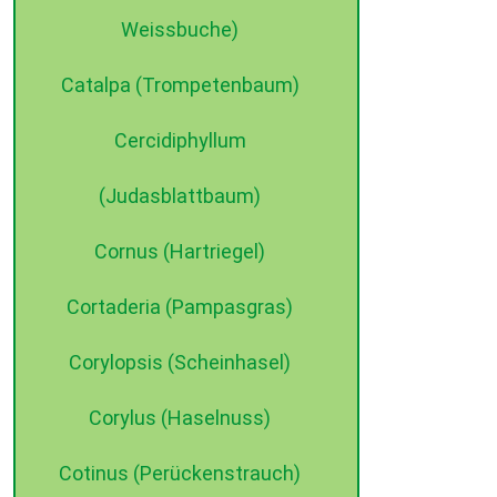
Weissbuche)
Catalpa (Trompetenbaum)
Cercidiphyllum
(Judasblattbaum)
Cornus (Hartriegel)
Cortaderia (Pampasgras)
Corylopsis (Scheinhasel)
Corylus (Haselnuss)
Cotinus (Perückenstrauch)