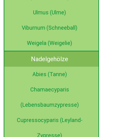
Ulmus (Ulme)
Viburnum (Schneeball)
Weigela (Weigelie)
Nadelgehölze
Abies (Tanne)
Chamaecyparis
(Lebensbaumzypresse)
Cupressocyparis (Leyland-
Zypresse)