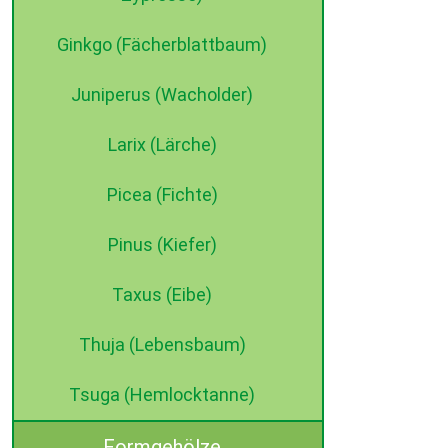
Ginkgo (Fächerblattbaum)
Juniperus (Wacholder)
Larix (Lärche)
Picea (Fichte)
Pinus (Kiefer)
Taxus (Eibe)
Thuja (Lebensbaum)
Tsuga (Hemlocktanne)
Formgehölze