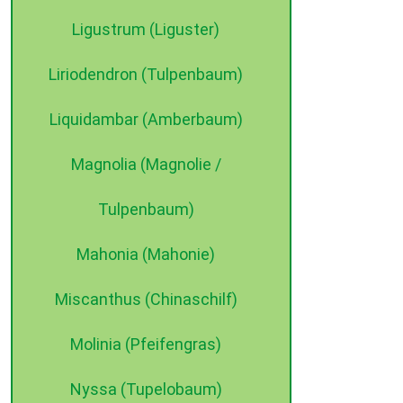
Ligustrum (Liguster)
Liriodendron (Tulpenbaum)
Liquidambar (Amberbaum)
Magnolia (Magnolie /
Tulpenbaum)
Mahonia (Mahonie)
Miscanthus (Chinaschilf)
Molinia (Pfeifengras)
Nyssa (Tupelobaum)