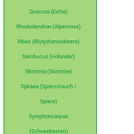
Quercus (Eiche)
Rhododendron (Alpenrose)
Ribes (Blutjohannisbeere)
Sambucus (Holunder)
Skimmia (Skimmie)
Spiraea (Spierstrauch /
Spiere)
Symphoricarpos
(Schneebeeren)