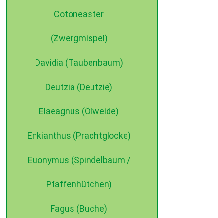
Cotoneaster
(Zwergmispel)
Davidia (Taubenbaum)
Deutzia (Deutzie)
Elaeagnus (Ölweide)
Enkianthus (Prachtglocke)
Euonymus (Spindelbaum /
Pfaffenhütchen)
Fagus (Buche)