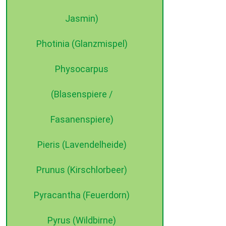
Jasmin)
Photinia (Glanzmispel)
Physocarpus
(Blasenspiere /
Fasanenspiere)
Pieris (Lavendelheide)
Prunus (Kirschlorbeer)
Pyracantha (Feuerdorn)
Pyrus (Wildbirne)