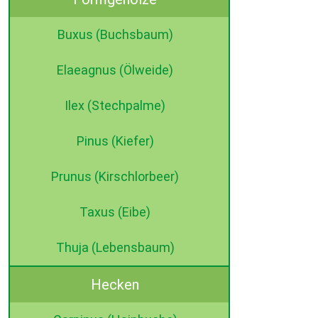
Buxus (Buchsbaum)
Elaeagnus (Ölweide)
Ilex (Stechpalme)
Pinus (Kiefer)
Prunus (Kirschlorbeer)
Taxus (Eibe)
Thuja (Lebensbaum)
Hecken