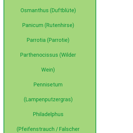
Osmanthus (Duftblüte)
Panicum (Rutenhirse)
Parrotia (Parrotie)
Parthenocissus (Wilder
Wein)
Pennisetum
(Lampenputzergras)
Philadelphus
(Pfeifenstrauch / Falscher